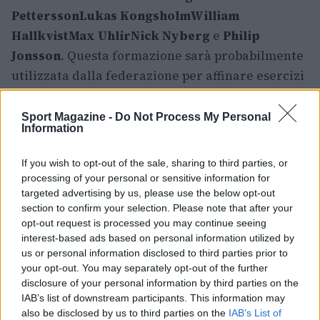
Pettersson
Lukas Kongsholm
William
Hallkvist
Max Uhlir
Nick Nyberg
e
Philip
Jonsson
. Questa formazione sarà probabilmente
utilizzata dalla federazione per affinare esercizi
tecnici e valutare progressi in allenamento.
Sport Magazine -
Do Not Process My Personal
Nel complesso, la distribuzione messa a punto
Information
dalla federazione mostra una strategia che
If you wish to opt-out of the sale, sharing to third parties, or
punta su un mix di esperienza e giovani leve: il
processing of your personal or sensitive information for
gruppo 1
concentra le risorse chiamate a
targeted advertising by us, please use the below opt-out
raccogliere risultati immediati, mentre
gruppo
section to confirm your selection. Please note that after your
opt-out request is processed you may continue seeing
2
e il
terzo team
svolgono il ruolo di serbatoio
interest-based ads based on personal information utilized by
per il futuro e di piattaforma di recupero per
us or personal information disclosed to third parties prior to
atlete e atleti in fase di ritorno o riadattamento.
your opt-out. You may separately opt-out of the further
disclosure of your personal information by third parties on the
IAB’s list of downstream participants. This information may
also be disclosed by us to third parties on the
IAB’s List of