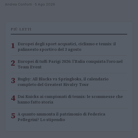
Andrea Conforti · 5 Ago 2026
PIÙ LETTI
1
Europei degli sport acquatici, ciclismo e tennis: il
palinsesto sportivo del 3 agosto
2
Europei di tuffi Parigi 2026: l’Italia conquista l’oro nel
Team Event
3
Rugby: All Blacks vs Springboks, il calendario
completo del Greatest Rivalry Tour
4
Dai Knicks ai campionati di tennis: le scommesse che
hanno fatto storia
5
A quanto ammonta il patrimonio di Federica
Pellegrini? Lo stipendio