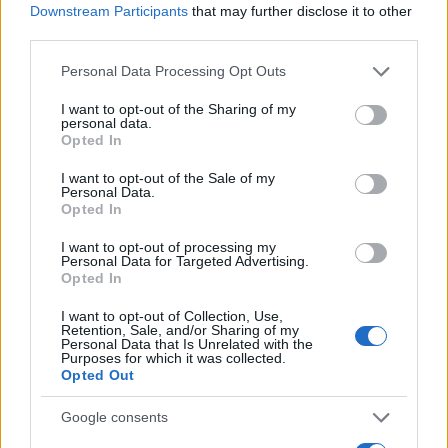
Downstream Participants
that may further disclose it to other
AUTORE
Ilaria Mauri
third parties.
Ilaria Mauri, bolognese, decise di seguire il
Please note that this website/app uses one or more Google
Personal Data Processing Opt Outs
giornalismo sportivo dopo una notte al
services and may gather and store information including but
Dall'Ara durante una partita decisiva: oggi
not limited to your visit or usage behaviour. You may click to
I want to opt-out of the Sharing of my
personal data.
coordina le pagine di competizioni e
grant or deny consent to Google and its third-party tags to
Opted In
commenti. In redazione predilige reportage
use your data for below specified purposes in below Google
sul campo e conserva il biglietto di quella
consent section.
I want to opt-out of the Sale of my
partita come prova della svolta.
Personal Data.
Opted In
I want to opt-out of processing my
Personal Data for Targeted Advertising.
Opted In
I want to opt-out of Collection, Use,
Retention, Sale, and/or Sharing of my
Personal Data that Is Unrelated with the
Purposes for which it was collected.
Opted Out
Google consents