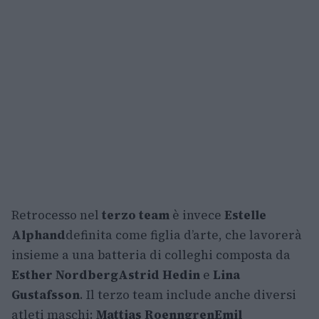
Retrocesso nel
terzo team
è invece
Estelle
Alphand
definita come figlia d’arte, che lavorerà
insieme a una batteria di colleghi composta da
Esther Nordberg
Astrid Hedin
e
Lina
Gustafsson
. Il terzo team include anche diversi
atleti maschi:
Mattias Roenngren
Emil