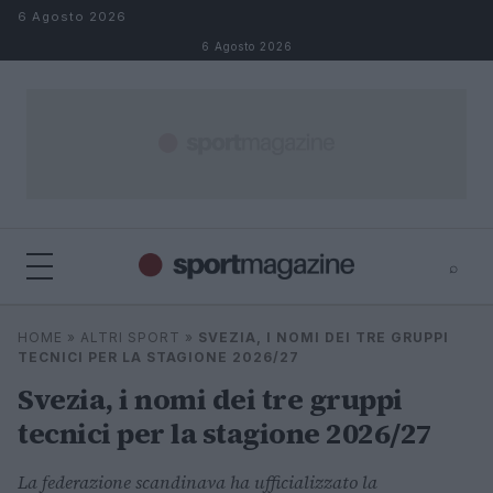
Salta al contenuto
6 Agosto 2026
6 Agosto 2026
⌕
⌕
×
HOME
»
ALTRI SPORT
»
SVEZIA, I NOMI DEI TRE GRUPPI
Cerca
TECNICI PER LA STAGIONE 2026/27
Svezia, i nomi dei tre gruppi
tecnici per la stagione 2026/27
La federazione scandinava ha ufficializzato la