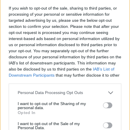
gli appuntamenti da…
If you wish to opt-out of the sale, sharing to third parties, or
Andrea Conforti · 8 Ago 2026
processing of your personal or sensitive information for
targeted advertising by us, please use the below opt-out
section to confirm your selection. Please note that after your
BASKET
opt-out request is processed you may continue seeing
interest-based ads based on personal information utilized by
us or personal information disclosed to third parties prior to
your opt-out. You may separately opt-out of the further
disclosure of your personal information by third parties on the
IAB’s list of downstream participants. This information may
also be disclosed by us to third parties on the
IAB’s List of
Downstream Participants
that may further disclose it to other
third parties.
Please note that this website/app uses one or more Google
Personal Data Processing Opt Outs
services and may gather and store information including but
not limited to your visit or usage behaviour. You may click to
I want to opt-out of the Sharing of my
Kevin Love ai Philadelphia 76ers: la
personal data.
grant or deny consent to Google and its third-party tags to
Opted In
possibile reunion con LeBron James
use your data for below specified purposes in below Google
consent section.
Kevin Love sogna di tornare a giocare con LeBron James,
I want to opt-out of the Sale of my
Personal Data.
questa volta ai Philadelphia 76ers. Scopriamo le ultime