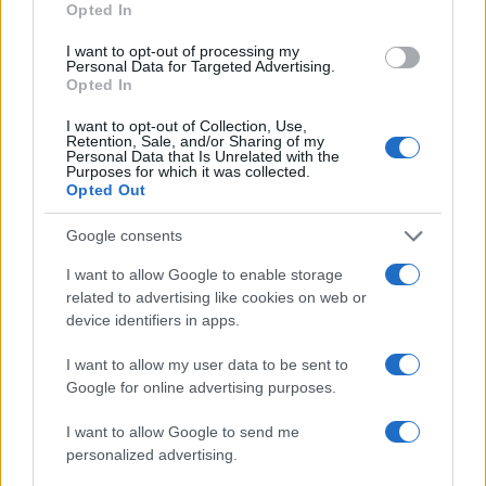
Opted In
novità su questo possibile…
Ilaria Mauri · 8 Ago 2026
I want to opt-out of processing my
Personal Data for Targeted Advertising.
Opted In
BASKET
I want to opt-out of Collection, Use,
Retention, Sale, and/or Sharing of my
Personal Data that Is Unrelated with the
Purposes for which it was collected.
Opted Out
Google consents
I want to allow Google to enable storage
related to advertising like cookies on web or
device identifiers in apps.
I want to allow my user data to be sent to
Google for online advertising purposes.
Europei Under 16: l’Italia perde contro la
Lettonia nella prima partita
I want to allow Google to send me
L'Italia Under 16 ha perso contro la Lettonia all'esordio degli
personalized advertising.
Europei di basket. Scopri i dettagli della partita e le