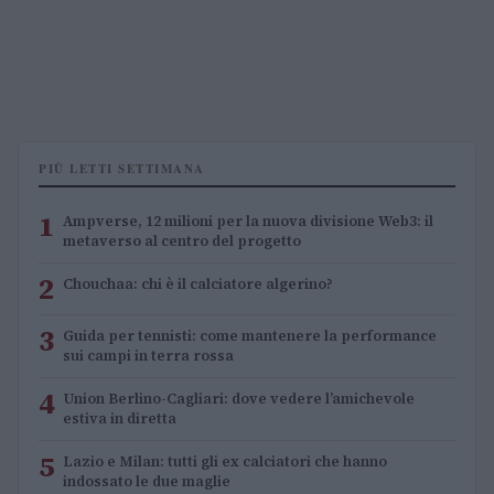
PIÙ LETTI SETTIMANA
1
Ampverse, 12 milioni per la nuova divisione Web3: il
metaverso al centro del progetto
2
Chouchaa: chi è il calciatore algerino?
3
Guida per tennisti: come mantenere la performance
sui campi in terra rossa
4
Union Berlino-Cagliari: dove vedere l’amichevole
estiva in diretta
5
Lazio e Milan: tutti gli ex calciatori che hanno
indossato le due maglie