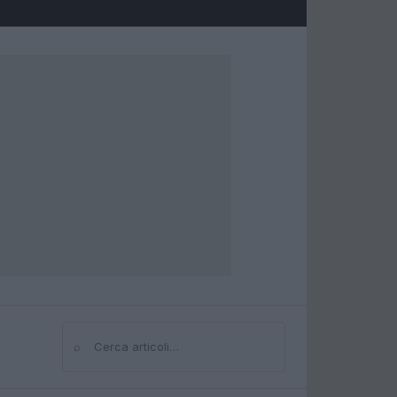
⌕
Cerca