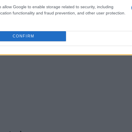
 In una parola: compare il
lavoro
.
o allow Google to enable storage related to security, including
cation functionality and fraud prevention, and other user protection.
CONFIRM