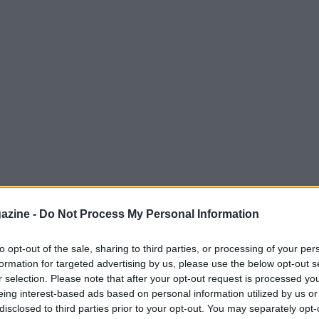
izia spesso come un semplice passatempo, un
azine -
Do Not Process My Personal Information
gli amici. Tuttavia, con il tempo, può
iverso, assumendo caratteristiche che lo
to opt-out of the sale, sharing to third parties, or processing of your per
formation for targeted advertising by us, please use the below opt-out s
e sorge spontanea è: come gestire questa
r selection. Please note that after your opt-out request is processed y
 iniziale?
eing interest-based ads based on personal information utilized by us or
disclosed to third parties prior to your opt-out. You may separately opt-