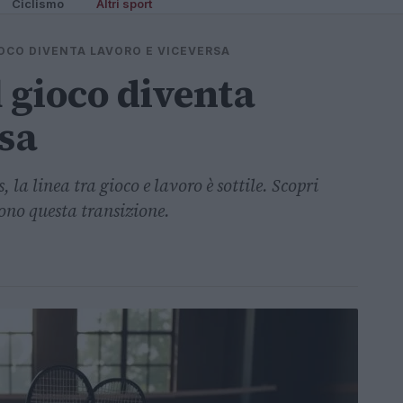
Ciclismo
Altri sport
IOCO DIVENTA LAVORO E VICEVERSA
l gioco diventa
rsa
a linea tra gioco e lavoro è sottile. Scopri
cono questa transizione.