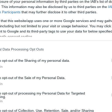
losure of your personal information by third parties on the IAB’s list of
. This information may also be disclosed by us to third parties on the
IA
Participants
that may further disclose it to other third parties.
 that this website/app uses one or more Google services and may gath
including but not limited to your visit or usage behaviour. You may click 
 to Google and its third-party tags to use your data for below specifi
ogle consent section.
l Data Processing Opt Outs
o opt-out of the Sharing of my personal data.
In
o opt-out of the Sale of my Personal Data.
In
to opt-out of processing my Personal Data for Targeted
ing.
inner
il numero uno al mondo di tennis,
In
tica precisa. Quando parla delle ore passate
o opt-out of Collection, Use, Retention, Sale, and/or Sharing