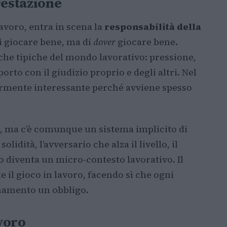
restazione
avoro, entra in scena la
responsabilità della
 di giocare bene, ma di
dover
giocare bene.
che tipiche del mondo lavorativo: pressione,
orto con il giudizio proprio e degli altri. Nel
larmente interessante perché avviene spesso
o, ma c’è comunque un sistema implicito di
lidità, l’avversario che alza il livello, il
o diventa un micro-contesto lavorativo. Il
il gioco in lavoro, facendo sì che ogni
enamento un obbligo.
avoro