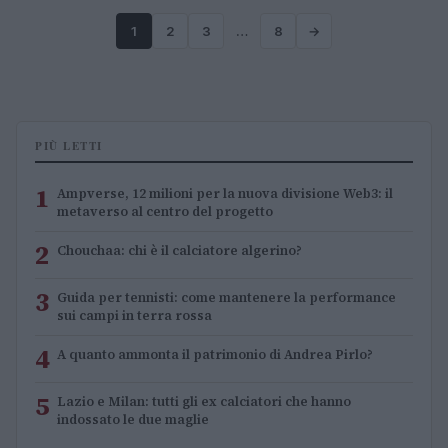
1
2
3
…
8
→
PIÙ LETTI
1
Ampverse, 12 milioni per la nuova divisione Web3: il
metaverso al centro del progetto
2
Chouchaa: chi è il calciatore algerino?
3
Guida per tennisti: come mantenere la performance
sui campi in terra rossa
4
A quanto ammonta il patrimonio di Andrea Pirlo?
5
Lazio e Milan: tutti gli ex calciatori che hanno
indossato le due maglie