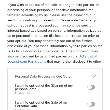
novità sul Var e replica a Capello citando una canzone di…
If you wish to opt-out of the sale, sharing to third parties, or
Francesca Spadaro · 28 Feb 2026
processing of your personal or sensitive information for
targeted advertising by us, please use the below opt-out
CICLISMO
section to confirm your selection. Please note that after your
opt-out request is processed you may continue seeing
interest-based ads based on personal information utilized by
us or personal information disclosed to third parties prior to
your opt-out. You may separately opt-out of the further
disclosure of your personal information by third parties on the
IAB’s list of downstream participants. This information may
also be disclosed by us to third parties on the
IAB’s List of
Downstream Participants
that may further disclose it to other
third parties.
Please note that this website/app uses one or more Google
Personal Data Processing Opt Outs
Guida completa alla pallavolo: dati e
services and may gather and store information including but
tendenze
not limited to your visit or usage behaviour. You may click to
I want to opt-out of the Sharing of my
personal data.
Panoramica numerica sulla pallavolo: partecipazione
grant or deny consent to Google and its third-party tags to
Opted In
globale, audience tv, ricavi dei club e impatti economici
use your data for below specified purposes in below Google
consent section.
I want to opt-out of the Sale of my
Francesca Spadaro · 28 Feb 2026
Personal Data.