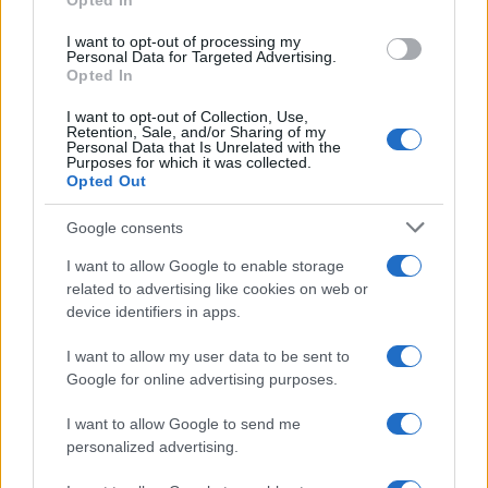
Opted In
CALCIO
I want to opt-out of processing my
Personal Data for Targeted Advertising.
Opted In
I want to opt-out of Collection, Use,
Retention, Sale, and/or Sharing of my
Personal Data that Is Unrelated with the
Purposes for which it was collected.
Opted Out
Google consents
I want to allow Google to enable storage
Caos a Porto Rico: Messi buttato a terra da
related to advertising like cookies on web or
un invasore durante l’amichevole
device identifiers in apps.
dell’Inter Miami
Durante un'amichevole riorganizzata a Porto Rico Lionel
I want to allow my user data to be sent to
Messi è stato preso di mira da un invasore che lo ha buttato a
Google for online advertising purposes.
terra;…
I want to allow Google to send me
Francesca Spadaro · 27 Feb 2026
personalized advertising.
ALTRI SPORT