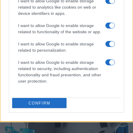
I want to allow Google to enable storage
related to analytics like cookies on web or
device identifiers in apps.
I want to allow Google to enable storage
related to functionality of the website or app.
I want to allow Google to enable storage
related to personalization.
I want to allow Google to enable storage
Serie A1 femminile: risultati dei posticipi
related to security, including authentication
functionality and fraud prevention, and other
e scenario verso la Coppa Italia
user protection.
Sis Roma, L’Ekipe Orizzonte e Rapallo vincono i posticipi della
12ª giornata: risultati, classifica aggiornata e scenari per la
Final Six della…
CONFIRM
Francesca Spadaro · 25 Feb 2026
ESPORTS