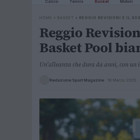
Calcio
Tennis
Basket
Motori
HOME
»
BASKET
»
REGGIO REVISIONI E IL 
Reggio Revisioni
Basket Pool bia
Un'alleanza che dura da anni, con un 
Redazione Sport Magazine
·
19 Marzo 2025
·