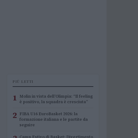
PIÙ LETTI
1
Molin in vista dell’Olimpia: “Il feeling
è positivo, la squadra è cresciuta”
2
FIBA U16 EuroBasket 2026: la
formazione italiana e le partite da
seguire
Camp Estivo di Basket: Divertimento