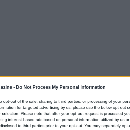
azine -
Do Not Process My Personal Information
to opt-out of the sale, sharing to third parties, or processing of your per
formation for targeted advertising by us, please use the below opt-out s
basket reggiano
r selection. Please note that after your opt-out request is processed y
eing interest-based ads based on personal information utilized by us or
 Italia, rappresenta una realtà consolidata
disclosed to third parties prior to your opt-out. You may separately opt-