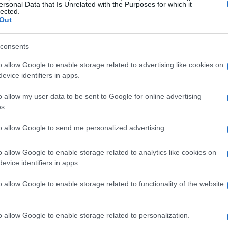
ersonal Data that Is Unrelated with the Purposes for which it
lected.
Out
consents
o allow Google to enable storage related to advertising like cookies on
evice identifiers in apps.
i
o allow my user data to be sent to Google for online advertising
s.
questo progetto, gestisce 16 centri di
to allow Google to send me personalized advertising.
 distribuiti nelle province di Parma, Reggio
ri si distinguono per la loro politica di non
o allow Google to enable storage related to analytics like cookies on
itti di interesse e garantendo ai clienti un
evice identifiers in apps.
Questo approccio ha permesso a Reggio
o allow Google to enable storage related to functionality of the website
ne solida nel settore, contribuendo al
portive locali.
o allow Google to enable storage related to personalization.