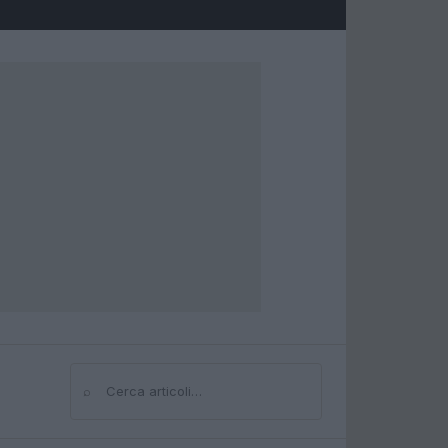
⌕
Cerca