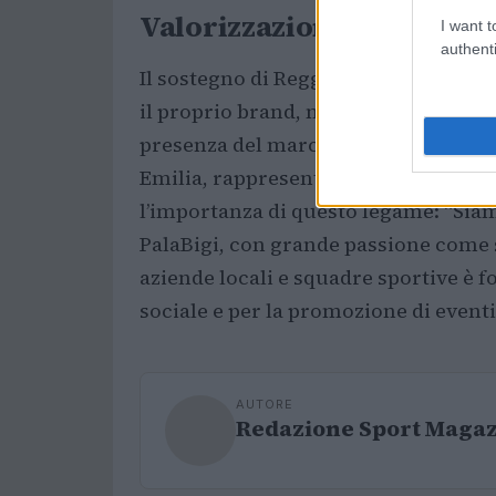
Valorizzazione del brand
I want t
authenti
Il sostegno di Reggio Revisioni al 
il proprio brand, ma anche un’opport
presenza del marchio all’interno del P
Emilia, rappresenta un’importante vis
l’importanza di questo legame: “Siamo
PalaBigi, con grande passione come 
aziende locali e squadre sportive è 
sociale e per la promozione di event
AUTORE
Redazione Sport Maga