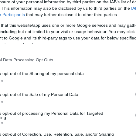
losure of your personal information by third parties on the IAB’s list of
re 25 anni. La loro presenza nel
Basket Pool
. This information may also be disclosed by us to third parties on the
IA
ne di sponsorizzazione, ma un vero e proprio
Participants
that may further disclose it to other third parties.
. Alessandro Carlo Tondelli, vice-presidente
 that this website/app uses one or more Google services and may gath
 dichiarato: “Il nostro legame con la società
including but not limited to your visit or usage behaviour. You may click 
 to Google and its third-party tags to use your data for below specifi
gioni e negli ultimi anni abbiamo deciso di
ogle consent section.
to impegno non è solo un atto di marketing,
 il basket e per la comunità locale.
l Data Processing Opt Outs
o opt-out of the Sharing of my personal data.
In
o opt-out of the Sale of my Personal Data.
In
to opt-out of processing my Personal Data for Targeted
ing.
In
o opt-out of Collection, Use, Retention, Sale, and/or Sharing