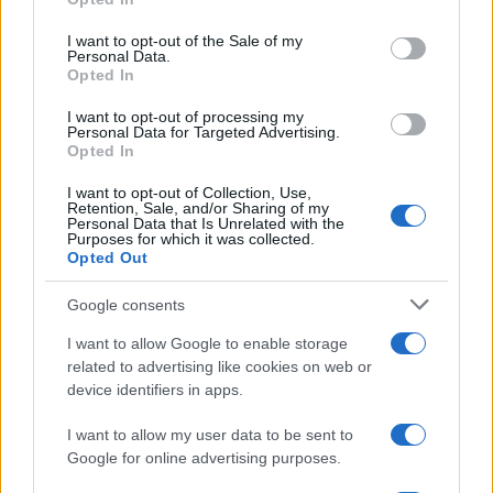
use your data for below specified purposes in below Google
consent section.
I want to opt-out of the Sale of my
Personal Data.
Opted In
I want to opt-out of processing my
Personal Data for Targeted Advertising.
Opted In
I want to opt-out of Collection, Use,
Retention, Sale, and/or Sharing of my
Personal Data that Is Unrelated with the
Purposes for which it was collected.
Pistoia Basket 2000 annuncia la partnership con
Opted Out
L’Arte dello Sport per la stagione 2026/27
Ilaria Mauri · 6 Ago 2026
Google consents
BASKET
I want to allow Google to enable storage
related to advertising like cookies on web or
device identifiers in apps.
I want to allow my user data to be sent to
Google for online advertising purposes.