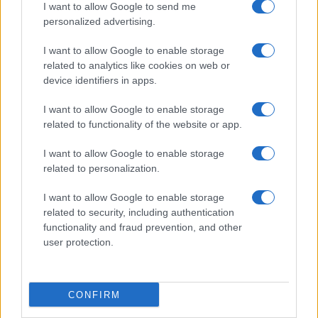
I want to allow Google to send me
personalized advertising.
I want to allow Google to enable storage
related to analytics like cookies on web or
device identifiers in apps.
Guida rapida al 3×3: possesso, ritmo e spacing su metà
I want to allow Google to enable storage
campo
related to functionality of the website or app.
Andrea Conforti · 6 Ago 2026
I want to allow Google to enable storage
related to personalization.
PIÙ LETTI
I want to allow Google to enable storage
related to security, including authentication
1
FIBA U16 EuroBasket 2026: la formazione italiana e le
functionality and fraud prevention, and other
partite da seguire
user protection.
2
Molin in vista dell’Olimpia: “Il feeling è positivo, la
squadra è cresciuta”
CONFIRM
3
Camp Estivo di Basket: Divertimento e Apprendimento
per Giovani Atleti