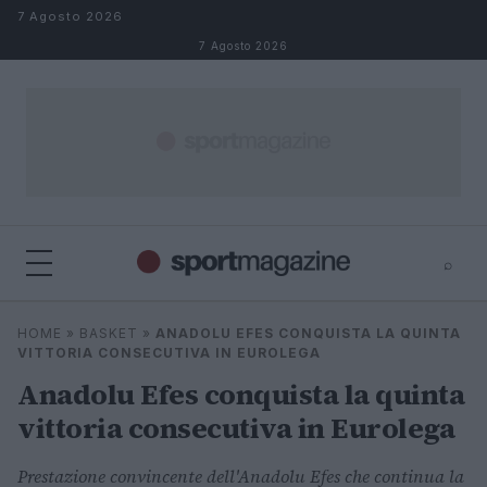
Salta al contenuto
7 Agosto 2026
7 Agosto 2026
⌕
⌕
×
HOME
»
BASKET
»
ANADOLU EFES CONQUISTA LA QUINTA
Cerca
VITTORIA CONSECUTIVA IN EUROLEGA
Anadolu Efes conquista la quinta
vittoria consecutiva in Eurolega
Prestazione convincente dell'Anadolu Efes che continua la