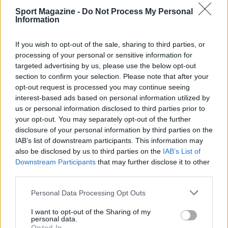
Sport Magazine -
Do Not Process My Personal
BASKET
Information
If you wish to opt-out of the sale, sharing to third parties, or
processing of your personal or sensitive information for
targeted advertising by us, please use the below opt-out
section to confirm your selection. Please note that after your
opt-out request is processed you may continue seeing
interest-based ads based on personal information utilized by
us or personal information disclosed to third parties prior to
your opt-out. You may separately opt-out of the further
disclosure of your personal information by third parties on the
IAB’s list of downstream participants. This information may
also be disclosed by us to third parties on the
IAB’s List of
Europeo Under 18 femminile: l’Italia supera
Downstream Participants
that may further disclose it to other
l’Ungheria in rimonta e vola ai quarti
third parties.
Ilaria Mauri · 6 Ago 2026
Please note that this website/app uses one or more Google
Personal Data Processing Opt Outs
BASKET
services and may gather and store information including but
not limited to your visit or usage behaviour. You may click to
I want to opt-out of the Sharing of my
personal data.
grant or deny consent to Google and its third-party tags to
Opted In