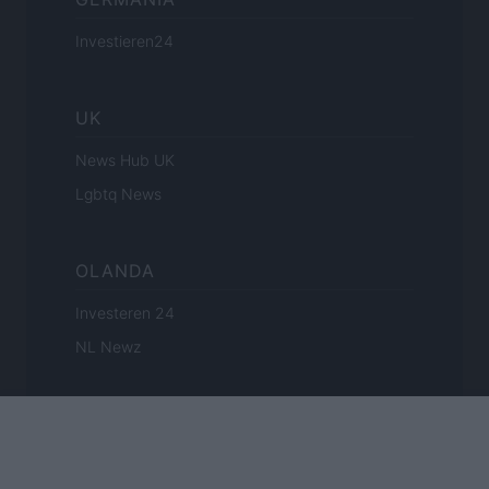
Investieren24
UK
News Hub UK
Lgbtq News
OLANDA
Investeren 24
NL Newz