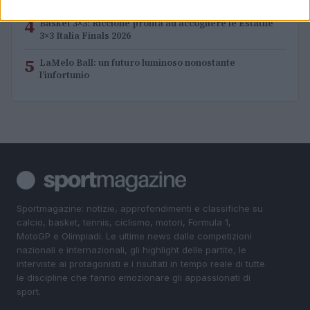
4
Basket 3×3: Riccione pronta ad accogliere le Estathé
3×3 Italia Finals 2026
5
LaMelo Ball: un futuro luminoso nonostante
l’infortunio
Sportmagazine: notizie, approfondimenti e classifiche su
calcio, basket, tennis, ciclismo, motori, Formula 1,
MotoGP e Olimpiadi. Le ultime news dalle competizioni
nazionali e internazionali, gli highlight delle partite, le
interviste ai protagonisti e i risultati in tempo reale di tutte
le discipline che fanno emozionare gli appassionati di
sport.