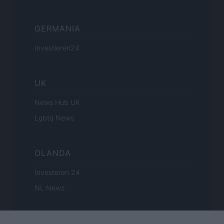
GERMANIA
Investieren24
UK
News Hub UK
Lgbtq News
OLANDA
Investeren 24
NL Newz