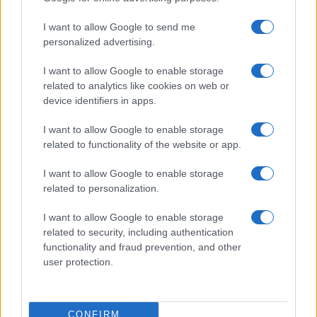
I want to allow Google to send me
personalized advertising.
I want to allow Google to enable storage
related to analytics like cookies on web or
device identifiers in apps.
I want to allow Google to enable storage
Basket Serie A: guida ai ruoli, al budget e alle
related to functionality of the website or app.
metriche
Andrea Conforti · 7 Ago 2026
I want to allow Google to enable storage
related to personalization.
I want to allow Google to enable storage
PIÙ LETTI
related to security, including authentication
functionality and fraud prevention, and other
1
FIBA U16 EuroBasket 2026: la formazione italiana e le
user protection.
partite da seguire
2
Camp Estivo di Basket: Divertimento e Apprendimento
per Giovani Atleti
CONFIRM