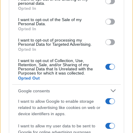
BASKET
personal data.
grant or deny consent to Google and its third-party tags to
Opted In
use your data for below specified purposes in below Google
consent section.
I want to opt-out of the Sale of my
Personal Data.
Opted In
I want to opt-out of processing my
Personal Data for Targeted Advertising.
Opted In
I want to opt-out of Collection, Use,
Retention, Sale, and/or Sharing of my
Personal Data that Is Unrelated with the
Purposes for which it was collected.
Opted Out
James Wiseman in Spagna: l’ex Memphis pronto per
l’avventura europea
Google consents
Ilaria Mauri · 7 Ago 2026
I want to allow Google to enable storage
related to advertising like cookies on web or
BASKET
device identifiers in apps.
I want to allow my user data to be sent to
Google for online advertising purposes.