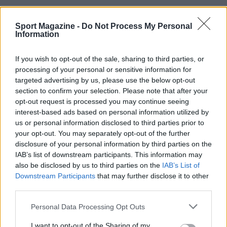
Continua a leggere
Sport Magazine -
Do Not Process My Personal
Information
BASKET
If you wish to opt-out of the sale, sharing to third parties, or
processing of your personal or sensitive information for
targeted advertising by us, please use the below opt-out
section to confirm your selection. Please note that after your
opt-out request is processed you may continue seeing
interest-based ads based on personal information utilized by
us or personal information disclosed to third parties prior to
your opt-out. You may separately opt-out of the further
disclosure of your personal information by third parties on the
IAB’s list of downstream participants. This information may
also be disclosed by us to third parties on the
IAB’s List of
Downstream Participants
that may further disclose it to other
Europei Under 16: l’Italia perde contro la Lettonia
third parties.
nella prima partita
Please note that this website/app uses one or more Google
Andrea Conforti · 7 Ago 2026
Personal Data Processing Opt Outs
services and may gather and store information including but
not limited to your visit or usage behaviour. You may click to
I want to opt-out of the Sharing of my