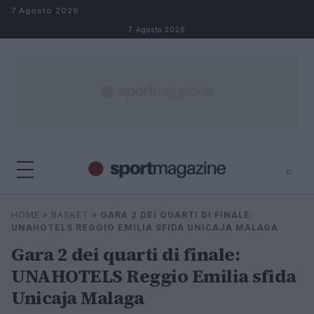
Salta al contenuto
7 Agosto 2026
7 Agosto 2026
⌕
⌕
×
HOME
»
BASKET
»
GARA 2 DEI QUARTI DI FINALE:
Cerca
UNAHOTELS REGGIO EMILIA SFIDA UNICAJA MALAGA
Gara 2 dei quarti di finale:
UNAHOTELS Reggio Emilia sfida
Unicaja Malaga