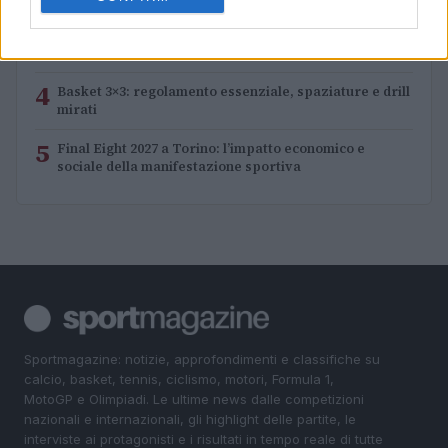
3
Nazionale italiana di basket: ritiro a Folgaria e
amichevoli a Trento
4
Basket 3×3: regolamento essenziale, spaziature e drill
mirati
5
Final Eight 2027 a Torino: l’impatto economico e
sociale della manifestazione sportiva
Sportmagazine: notizie, approfondimenti e classifiche su
calcio, basket, tennis, ciclismo, motori, Formula 1,
MotoGP e Olimpiadi. Le ultime news dalle competizioni
nazionali e internazionali, gli highlight delle partite, le
interviste ai protagonisti e i risultati in tempo reale di tutte