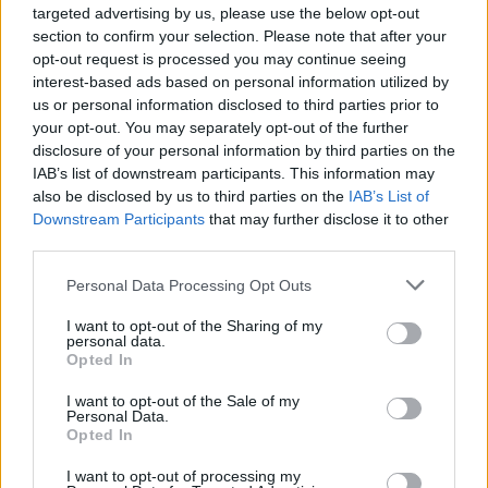
famiglie. La sinergia tra istituzioni, associazioni
targeted advertising by us, please use the below opt-out
section to confirm your selection. Please note that after your
locali e società sportive ha permesso di
opt-out request is processed you may continue seeing
trasformare l’inaugurazione in un evento utile
interest-based ads based on personal information utilized by
anche per raccogliere fondi e sensibilizzare sul
us or personal information disclosed to third parties prior to
your opt-out. You may separately opt-out of the further
tema della
lotta al cancro infantile
.
disclosure of your personal information by third parties on the
IAB’s list of downstream participants. This information may
In chiusura, l’apertura del nuovo campo a Villa
also be disclosed by us to third parties on the
IAB’s List of
Fontana rappresenta un esempio di come
Downstream Participants
that may further disclose it to other
investimenti pubblici, partecipazione civica e
third parties.
impegno solidale possano confluire in un
Please note that this website/app uses one or more Google
Personal Data Processing Opt Outs
progetto capace di promuovere sport, memoria e
services and may gather and store information including but
not limited to your visit or usage behaviour. You may click to
I want to opt-out of the Sharing of my
inclusione nella comunità.
personal data.
grant or deny consent to Google and its third-party tags to
Opted In
use your data for below specified purposes in below Google
consent section.
I want to opt-out of the Sale of my
Personal Data.
AUTORE
Opted In
Ilaria Mauri
I want to opt-out of processing my
Ilaria Mauri, bolognese, decise di seguire il