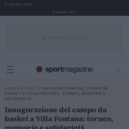
Salta al contenuto
6 Agosto 2026
6 Agosto 2026
⌕
⌕
×
HOME
»
BASKET
»
INAUGURAZIONE DEL CAMPO DA
Cerca
BASKET A VILLA FONTANA: TORNEO, MEMORIA E
SOLIDARIETÀ
Inaugurazione del campo da
basket a Villa Fontana: torneo,
memoria e solidarietà