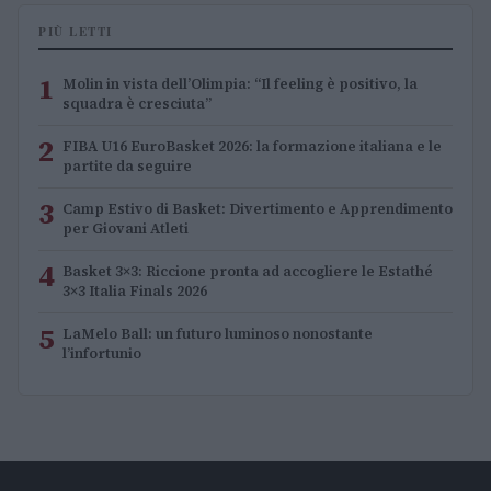
PIÙ LETTI
1
Molin in vista dell’Olimpia: “Il feeling è positivo, la
squadra è cresciuta”
2
FIBA U16 EuroBasket 2026: la formazione italiana e le
partite da seguire
3
Camp Estivo di Basket: Divertimento e Apprendimento
per Giovani Atleti
4
Basket 3×3: Riccione pronta ad accogliere le Estathé
3×3 Italia Finals 2026
5
LaMelo Ball: un futuro luminoso nonostante
l’infortunio