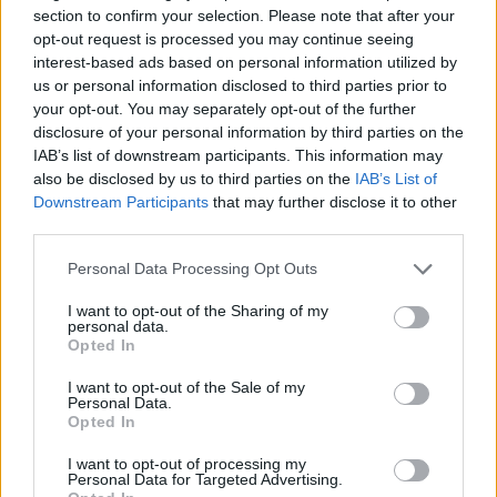
section to confirm your selection. Please note that after your
Conclusione
opt-out request is processed you may continue seeing
interest-based ads based on personal information utilized by
La chiusura della finale play out tra Ruvo di
us or personal information disclosed to third parties prior to
your opt-out. You may separately opt-out of the further
Puglia e Liofilchem Roseto offre uno spaccato
disclosure of your personal information by third parties on the
completo: una serie decisa sul campo,
IAB’s list of downstream participants. This information may
provvedimenti del Giudice Sportivo e la
also be disclosed by us to third parties on the
IAB’s List of
Downstream Participants
that may further disclose it to other
necessità di politiche condivise per tutelare il
third parties.
gioco e le persone. Resta da vedere come le due
Please note that this website/app uses one or more Google
società affronteranno la prossima stagione, sul
Personal Data Processing Opt Outs
services and may gather and store information including but
piano tecnico e organizzativo.
not limited to your visit or usage behaviour. You may click to
I want to opt-out of the Sharing of my
personal data.
grant or deny consent to Google and its third-party tags to
Opted In
use your data for below specified purposes in below Google
consent section.
I want to opt-out of the Sale of my
AUTORE
Personal Data.
Ilaria Mauri
Opted In
Ilaria Mauri, bolognese, decise di seguire il
I want to opt-out of processing my
giornalismo sportivo dopo una notte al
Personal Data for Targeted Advertising.
Dall'Ara durante una partita decisiva: oggi