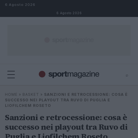
Salta al contenuto
6 Agosto 2026
6 Agosto 2026
⌕
⌕
×
HOME
»
BASKET
»
SANZIONI E RETROCESSIONE: COSA È
Cerca
SUCCESSO NEI PLAYOUT TRA RUVO DI PUGLIA E
LIOFILCHEM ROSETO
Sanzioni e retrocessione: cosa è
successo nei playout tra Ruvo di
Puglia e Liofilchem Roseto