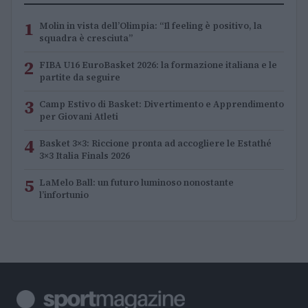
1
Molin in vista dell’Olimpia: “Il feeling è positivo, la
squadra è cresciuta”
2
FIBA U16 EuroBasket 2026: la formazione italiana e le
partite da seguire
3
Camp Estivo di Basket: Divertimento e Apprendimento
per Giovani Atleti
4
Basket 3×3: Riccione pronta ad accogliere le Estathé
3×3 Italia Finals 2026
5
LaMelo Ball: un futuro luminoso nonostante
l’infortunio