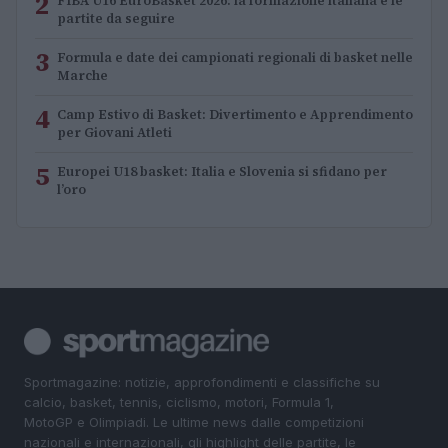
2
FIBA U16 EuroBasket 2026: la formazione italiana e le
partite da seguire
3
Formula e date dei campionati regionali di basket nelle
Marche
4
Camp Estivo di Basket: Divertimento e Apprendimento
per Giovani Atleti
5
Europei U18 basket: Italia e Slovenia si sfidano per
l’oro
Sportmagazine: notizie, approfondimenti e classifiche su
calcio, basket, tennis, ciclismo, motori, Formula 1,
MotoGP e Olimpiadi. Le ultime news dalle competizioni
nazionali e internazionali, gli highlight delle partite, le