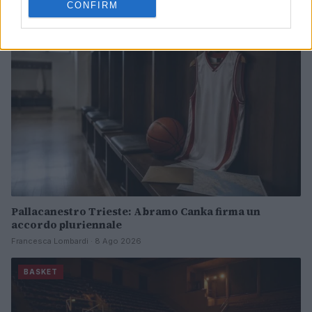
CONFIRM
BASKET
Pallacanestro Trieste: Abramo Canka firma un
accordo pluriennale
Francesca Lombardi · 8 Ago 2026
BASKET