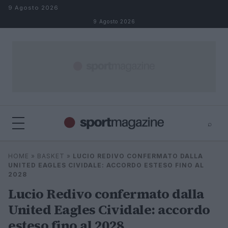
Salta al contenuto
9 Agosto 2026
9 Agosto 2026
⌕
⌕
×
HOME
»
BASKET
»
LUCIO REDIVO CONFERMATO DALLA
Cerca
UNITED EAGLES CIVIDALE: ACCORDO ESTESO FINO AL
2028
Lucio Redivo confermato dalla
United Eagles Cividale: accordo
esteso fino al 2028