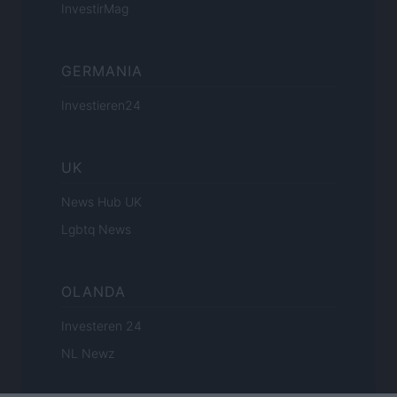
InvestirMag
GERMANIA
Investieren24
UK
News Hub UK
Lgbtq News
OLANDA
Investeren 24
NL Newz