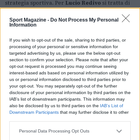
strategia sportiva. Per
Lucio Redivo
si tratta di
un riconoscimento della sua importanza nel
progetto; per la città e i sostenitori è la promessa
Sport Magazine -
Do Not Process My Personal
Information
di vedere ancora a lungo il proprio giocatore di
riferimento con la maglia del club. L’accordo
If you wish to opt-out of the sale, sharing to third parties, or
rappresenta quindi una tappa significativa nel
processing of your personal or sensitive information for
targeted advertising by us, please use the below opt-out
cammino della società.
section to confirm your selection. Please note that after your
opt-out request is processed you may continue seeing
interest-based ads based on personal information utilized by
us or personal information disclosed to third parties prior to
AUTORE
your opt-out. You may separately opt-out of the further
Francesca Lombardi
disclosure of your personal information by third parties on the
Francesca Lombardi, fiorentina, prese appunti
IAB’s list of downstream participants. This information may
tecnici dal primo box di un circuito toscano e
also be disclosed by us to third parties on the
IAB’s List of
da allora firma approfondimenti sui motori. In
Downstream Participants
that may further disclose it to other
redazione sostiene un approccio metodico
third parties.
alle prove su pista, cura il format 'tecnica e
Please note that this website/app uses one or more Google
cronaca' e conserva i fogli di appunti del
Personal Data Processing Opt Outs
services and may gather and store information including but
debutto tecnico in autodromo.