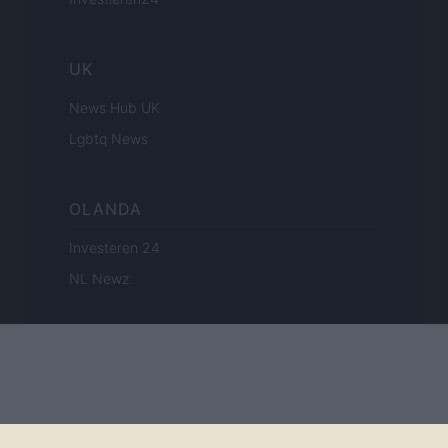
UK
News Hub UK
Lgbtq News
OLANDA
Investeren 24
NL Newz