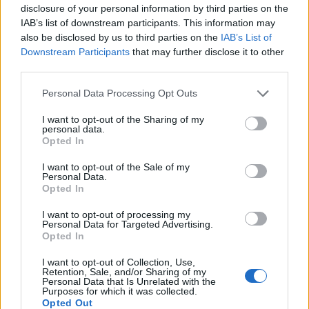
e ambizione.
disclosure of your personal information by third parties on the
IAB’s list of downstream participants. This information may
Aggiornato all’ 16 febbraio 2026.
also be disclosed by us to third parties on the
IAB’s List of
Downstream Participants
that may further disclose it to other
third parties.
Please note that this website/app uses one or more Google
Personal Data Processing Opt Outs
AUTORE
services and may gather and store information including but
Ilaria Mauri
not limited to your visit or usage behaviour. You may click to
I want to opt-out of the Sharing of my
personal data.
Ilaria Mauri, bolognese, decise di seguire il
grant or deny consent to Google and its third-party tags to
Opted In
giornalismo sportivo dopo una notte al
use your data for below specified purposes in below Google
Dall'Ara durante una partita decisiva: oggi
consent section.
I want to opt-out of the Sale of my
coordina le pagine di competizioni e
Personal Data.
Opted In
commenti. In redazione predilige reportage
sul campo e conserva il biglietto di quella
I want to opt-out of processing my
partita come prova della svolta.
Personal Data for Targeted Advertising.
Opted In
I want to opt-out of Collection, Use,
Retention, Sale, and/or Sharing of my
Personal Data that Is Unrelated with the
Purposes for which it was collected.
Opted Out