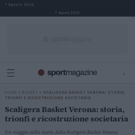
Salta al contenuto
7 Agosto 2026
7 Agosto 2026
⌕
⌕
×
HOME
»
BASKET
»
SCALIGERA BASKET VERONA: STORIA,
Cerca
TRIONFI E RICOSTRUZIONE SOCIETARIA
Scaligera Basket Verona: storia,
trionfi e ricostruzione societaria
Un viaggio nella storia della Scaligera Basket Verona: