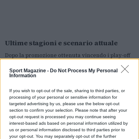
Ultime stagioni e scenario attuale
Dopo la promozione ottenuta vincendo i play-off
nel 2026, la permanenza nella massima serie fu
Sport Magazine -
Do Not Process My Personal
breve: il 30 aprile 2026 la Scaligera venne
Information
retrocessa matematicamente in A2 dopo una sola
stagione. Sul fronte dei tifosi, la curva
If you wish to opt-out of the sale, sharing to third parties, or
processing of your personal or sensitive information for
organizzata nota come
Locura
continua a
targeted advertising by us, please use the below opt-out
sostenere la squadra in casa e in trasferta,
section to confirm your selection. Please note that after your
mantenendo intatto il legame tra città e squadra.
opt-out request is processed you may continue seeing
interest-based ads based on personal information utilized by
Il percorso rimane un esempio di come una
us or personal information disclosed to third parties prior to
società possa ricostruirsi mantenendo memoria
your opt-out. You may separately opt-out of the further