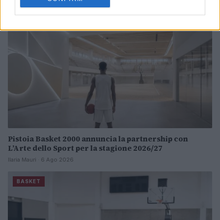
BASKET
Pistoia Basket 2000 annuncia la partnership con
L’Arte dello Sport per la stagione 2026/27
Ilaria Mauri · 6 Ago 2026
BASKET