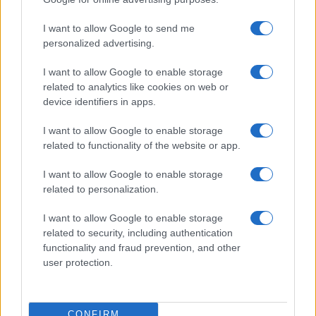
Continua a leggere
I want to allow Google to send me
personalized advertising.
BASKET
I want to allow Google to enable storage
related to analytics like cookies on web or
device identifiers in apps.
I want to allow Google to enable storage
related to functionality of the website or app.
I want to allow Google to enable storage
related to personalization.
I want to allow Google to enable storage
related to security, including authentication
functionality and fraud prevention, and other
Europeo Under 18 femminile: l’Italia supera
user protection.
l’Ungheria in rimonta e vola ai quarti
Ilaria Mauri · 6 Ago 2026
CONFIRM