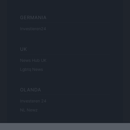
GERMANIA
Investieren24
UK
News Hub UK
Lgbtq News
OLANDA
Investeren 24
NL Newz