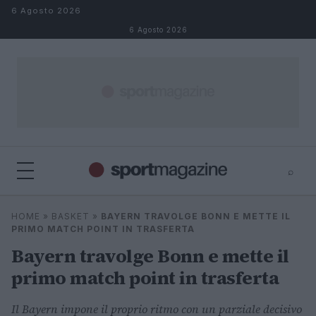
Salta al contenuto
6 Agosto 2026
6 Agosto 2026
⌕
⌕
×
HOME
»
BASKET
»
BAYERN TRAVOLGE BONN E METTE IL
Cerca
PRIMO MATCH POINT IN TRASFERTA
Bayern travolge Bonn e mette il
primo match point in trasferta
Il Bayern impone il proprio ritmo con un parziale decisivo