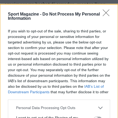
esprimere un basket di squadra, mentre Bonn
dovrà lavorare su consistenza e capacità di
Sport Magazine -
Do Not Process My Personal
chiudere i parziali opposti. La serie ora si sposta
Information
sul campo dei Telekom Baskets, dove si
If you wish to opt-out of the sale, sharing to third parties, or
decideranno le prossime mosse di entrambe le
processing of your personal or sensitive information for
formazioni.
targeted advertising by us, please use the below opt-out
section to confirm your selection. Please note that after your
opt-out request is processed you may continue seeing
interest-based ads based on personal information utilized by
AUTORE
us or personal information disclosed to third parties prior to
Francesca Lombardi
your opt-out. You may separately opt-out of the further
disclosure of your personal information by third parties on the
Francesca Lombardi, fiorentina, prese appunti
IAB’s list of downstream participants. This information may
tecnici dal primo box di un circuito toscano e
also be disclosed by us to third parties on the
IAB’s List of
da allora firma approfondimenti sui motori. In
Downstream Participants
that may further disclose it to other
redazione sostiene un approccio metodico
third parties.
alle prove su pista, cura il format 'tecnica e
cronaca' e conserva i fogli di appunti del
Please note that this website/app uses one or more Google
Personal Data Processing Opt Outs
debutto tecnico in autodromo.
services and may gather and store information including but
not limited to your visit or usage behaviour. You may click to
I want to opt-out of the Sharing of my