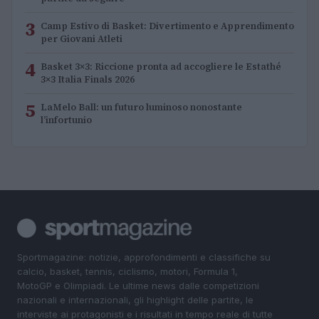
3
Camp Estivo di Basket: Divertimento e Apprendimento
per Giovani Atleti
4
Basket 3×3: Riccione pronta ad accogliere le Estathé
3×3 Italia Finals 2026
5
LaMelo Ball: un futuro luminoso nonostante
l’infortunio
Sportmagazine: notizie, approfondimenti e classifiche su
calcio, basket, tennis, ciclismo, motori, Formula 1,
MotoGP e Olimpiadi. Le ultime news dalle competizioni
nazionali e internazionali, gli highlight delle partite, le
interviste ai protagonisti e i risultati in tempo reale di tutte