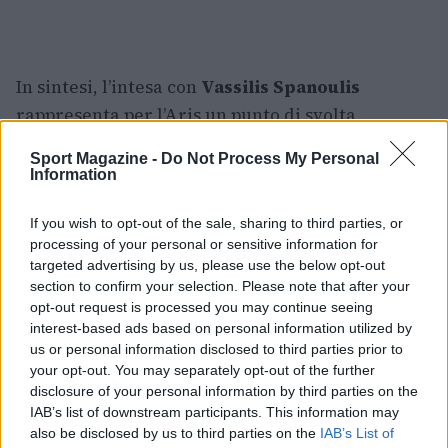
In sintesi, l’intesa con
Vassilis Spanoulis
rappresenta per l’Aris un punto di svolta
potenziale: un mix di prestigio, risorse e primi
Sport Magazine -
Do Not Process My Personal
nomi di mercato che delinea un percorso
Information
ambizioso. Resta da vedere come si
If you wish to opt-out of the sale, sharing to third parties, or
concretizzeranno gli sviluppi sul mercato e quali
processing of your personal or sensitive information for
risultati emergeranno dalla convivenza tra il
targeted advertising by us, please use the below opt-out
nuovo allenatore e la rosa, ma il messaggio
section to confirm your selection. Please note that after your
opt-out request is processed you may continue seeing
iniziale è chiaro: l’Aris vuole protagonismo e ha
interest-based ads based on personal information utilized by
scelto una figura capace di incarnare quella
us or personal information disclosed to third parties prior to
volontà.
your opt-out. You may separately opt-out of the further
disclosure of your personal information by third parties on the
IAB’s list of downstream participants. This information may
also be disclosed by us to third parties on the
IAB’s List of