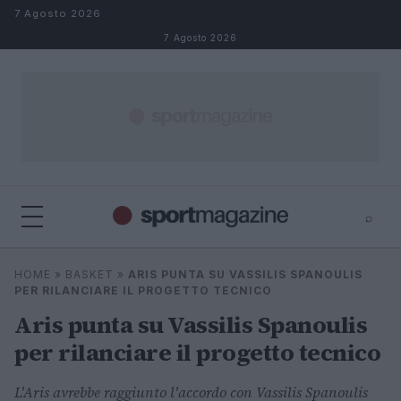
Salta al contenuto
7 Agosto 2026
7 Agosto 2026
⌕
⌕
×
HOME
»
BASKET
»
ARIS PUNTA SU VASSILIS SPANOULIS
Cerca
PER RILANCIARE IL PROGETTO TECNICO
Aris punta su Vassilis Spanoulis
per rilanciare il progetto tecnico
L'Aris avrebbe raggiunto l'accordo con Vassilis Spanoulis