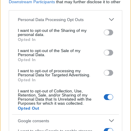
AUTORE
Downstream Participants
that may further disclose it to other
Ilaria Mauri
third parties.
Ilaria Mauri, bolognese, decise di seguire il
Please note that this website/app uses one or more Google
Personal Data Processing Opt Outs
giornalismo sportivo dopo una notte al
services and may gather and store information including but
Dall'Ara durante una partita decisiva: oggi
not limited to your visit or usage behaviour. You may click to
I want to opt-out of the Sharing of my
coordina le pagine di competizioni e
personal data.
grant or deny consent to Google and its third-party tags to
Opted In
commenti. In redazione predilige reportage
use your data for below specified purposes in below Google
sul campo e conserva il biglietto di quella
consent section.
I want to opt-out of the Sale of my
partita come prova della svolta.
Personal Data.
Opted In
I want to opt-out of processing my
Personal Data for Targeted Advertising.
Opted In
I want to opt-out of Collection, Use,
Retention, Sale, and/or Sharing of my
Personal Data that Is Unrelated with the
Purposes for which it was collected.
Opted Out
Google consents