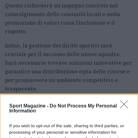
Questo richiederà un impegno concreto nel
coinvolgimento delle comunità locali e nella
promozione di valori come l’inclusione e il
rispetto.
Infine, la gestione dei diritti sportivi sarà
cruciale per il successo delle nuove squadre.
Sarà necessario trovare soluzioni innovative per
garantire una distribuzione equa delle risorse e
per promuovere un ambiente competitivo e
trasparente.
Sport Magazine -
Do Not Process My Personal
Information
AUTORE
Francesca Lombardi
If you wish to opt-out of the sale, sharing to third parties, or
Francesca Lombardi, fiorentina, prese appunti
processing of your personal or sensitive information for
tecnici dal primo box di un circuito toscano e