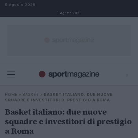
Salta al contenuto
9 Agosto 2026
9 Agosto 2026
⌕
⌕
×
HOME
»
BASKET
»
BASKET ITALIANO: DUE NUOVE
Cerca
SQUADRE E INVESTITORI DI PRESTIGIO A ROMA
Basket italiano: due nuove
squadre e investitori di prestigio
a Roma