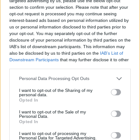
targeted advertising by us, please use the below opt-out
da allora firma approfondimenti sui motori. In
section to confirm your selection. Please note that after your
redazione sostiene un approccio metodico
opt-out request is processed you may continue seeing
alle prove su pista, cura il format 'tecnica e
interest-based ads based on personal information utilized by
cronaca' e conserva i fogli di appunti del
us or personal information disclosed to third parties prior to
debutto tecnico in autodromo.
your opt-out. You may separately opt-out of the further
disclosure of your personal information by third parties on the
IAB’s list of downstream participants. This information may
also be disclosed by us to third parties on the
IAB’s List of
Downstream Participants
that may further disclose it to other
third parties.
Please note that this website/app uses one or more Google
Personal Data Processing Opt Outs
services and may gather and store information including but
not limited to your visit or usage behaviour. You may click to
I want to opt-out of the Sharing of my
personal data.
grant or deny consent to Google and its third-party tags to
Opted In
use your data for below specified purposes in below Google
consent section.
I want to opt-out of the Sale of my
Personal Data.
Opted In
I want to opt-out of processing my
Personal Data for Targeted Advertising.