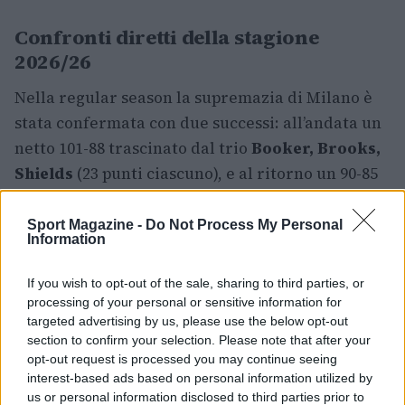
Confronti diretti della stagione
2026/26
Nella regular season la supremazia di Milano è
stata confermata con due successi: all’andata un
netto 101-88 trascinato dal trio
Booker, Brooks,
Shields
(23 punti ciascuno), e al ritorno un 90-85
al
Taliercio
nonostante la prestazione da 29 punti
di
RJ Cole
e i 16 punti di
Parks
. Questi risultati
Sport Magazine -
Do Not Process My Personal
Information
hanno contribuito a blindare il terzo posto per
l’Olimpia nella classifica finale della stagione
If you wish to opt-out of the sale, sharing to third parties, or
regolare.
processing of your personal or sensitive information for
targeted advertising by us, please use the below opt-out
Con la palla a due imminente, la serie promette
section to confirm your selection. Please note that after your
opt-out request is processed you may continue seeing
di mettere in luce sia la profondità di Milano sia
interest-based ads based on personal information utilized by
la capacità della Reyer di far emergere il gruppo
us or personal information disclosed to third parties prior to