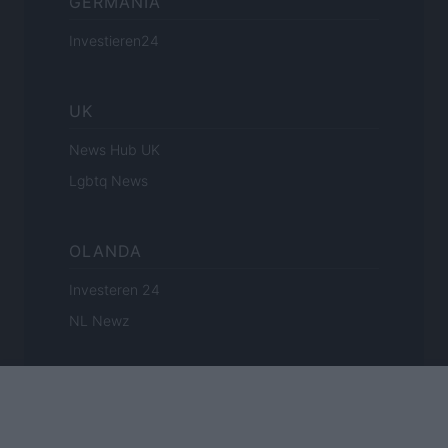
GERMANIA
Investieren24
UK
News Hub UK
Lgbtq News
OLANDA
Investeren 24
NL Newz