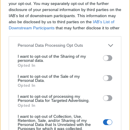
nei momenti decisivi: una finale che mescola
your opt-out. You may separately opt-out of the further
disclosure of your personal information by third parties on the
storia, numeri e tensione tattica, con tutte le
IAB’s list of downstream participants. This information may
carte sul tavolo per una sfida equilibrata e
also be disclosed by us to third parties on the
IAB’s List of
spettacolare.
Downstream Participants
that may further disclose it to other
third parties.
Please note that this website/app uses one or more Google
Personal Data Processing Opt Outs
services and may gather and store information including but
AUTORE
not limited to your visit or usage behaviour. You may click to
I want to opt-out of the Sharing of my
Francesca Lombardi
personal data.
grant or deny consent to Google and its third-party tags to
Opted In
Francesca Lombardi, fiorentina, prese appunti
use your data for below specified purposes in below Google
tecnici dal primo box di un circuito toscano e
consent section.
I want to opt-out of the Sale of my
da allora firma approfondimenti sui motori. In
Personal Data.
Opted In
redazione sostiene un approccio metodico
alle prove su pista, cura il format 'tecnica e
I want to opt-out of processing my
cronaca' e conserva i fogli di appunti del
Personal Data for Targeted Advertising.
debutto tecnico in autodromo.
Opted In
I want to opt-out of Collection, Use,
Retention, Sale, and/or Sharing of my
Personal Data that Is Unrelated with the
Purposes for which it was collected.