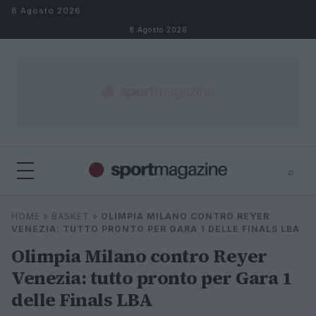
Salta al contenuto
8 Agosto 2026
8 Agosto 2026
⌕
⌕
×
HOME
»
BASKET
»
OLIMPIA MILANO CONTRO REYER
Cerca
VENEZIA: TUTTO PRONTO PER GARA 1 DELLE FINALS LBA
Olimpia Milano contro Reyer
Venezia: tutto pronto per Gara 1
delle Finals LBA