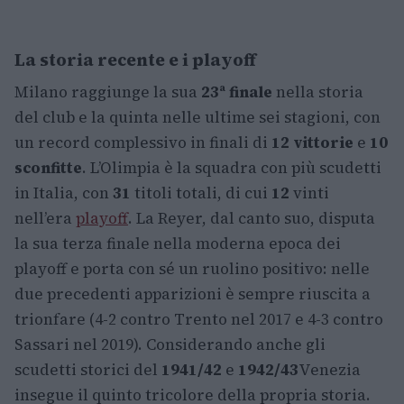
La storia recente e i playoff
Milano raggiunge la sua
23ª finale
nella storia
del club e la quinta nelle ultime sei stagioni, con
un record complessivo in finali di
12 vittorie
e
10
sconfitte
. L’Olimpia è la squadra con più scudetti
in Italia, con
31
titoli totali, di cui
12
vinti
nell’era
playoff
. La Reyer, dal canto suo, disputa
la sua terza finale nella moderna epoca dei
playoff e porta con sé un ruolino positivo: nelle
due precedenti apparizioni è sempre riuscita a
trionfare (4-2 contro Trento nel 2017 e 4-3 contro
Sassari nel 2019). Considerando anche gli
scudetti storici del
1941/42
e
1942/43
Venezia
insegue il quinto tricolore della propria storia.