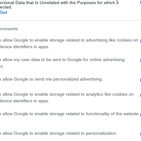
ersonal Data that Is Unrelated with the Purposes for which it
lected.
tizzazione, stabilità e trazione, spiegando
Out
dimento in partita. Troverai inoltre
consents
a le versioni disponibili e scegliere la scarpa
e e biomeccaniche.
o allow Google to enable storage related to advertising like cookies on
evice identifiers in apps.
 Nitrogen, A-Shock-X e piastre
o allow my user data to be sent to Google for online advertising
s.
to allow Google to send me personalized advertising.
 concetto di
ritorno di energia
e gestione
 progettata per offrire un
alto ritorno elastico
o allow Google to enable storage related to analytics like cookies on
evice identifiers in apps.
zione e reattività che supporta le fasi di
a composizione, questa schiuma attenua gli
o allow Google to enable storage related to functionality of the website
lla fase di rimessa in velocità.
o allow Google to enable storage related to personalization.
ock-X
lavora come un vero e proprio