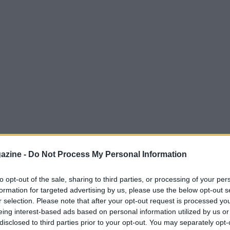
azine -
Do Not Process My Personal Information
to opt-out of the sale, sharing to third parties, or processing of your per
formation for targeted advertising by us, please use the below opt-out s
gliate uno spazio importante tra gli atleti
r selection. Please note that after your opt-out request is processed y
per il gioco esplosivo e le continue
eing interest-based ads based on personal information utilized by us or
disclosed to third parties prior to your opt-out. You may separately opt-
ticolo esamina in modo chiaro le principali