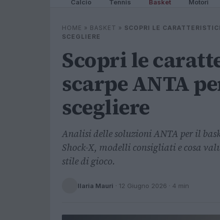
Calcio
Tennis
Basket
Motori
HOME
»
BASKET
»
SCOPRI LE CARATTERISTIC
SCEGLIERE
Scopri le caratt
scarpe ANTA per
scegliere
Analisi delle soluzioni ANTA per il bas
Shock-X, modelli consigliati e cosa valu
stile di gioco.
Ilaria Mauri
·
12 Giugno 2026
· 4 min