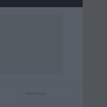
⌕
Cerca