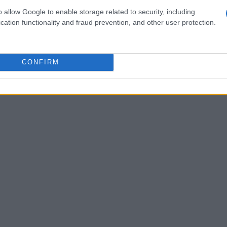
i picchi di impatto e migliorare la sensazione
o allow Google to enable storage related to security, including
cation functionality and fraud prevention, and other user protection.
 pratica, mentre la schiuma cura la reattività
controllo degli stress localizzati che
irezione violenti o atterraggi dopo un salto.
CONFIRM