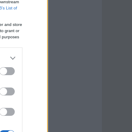
 downstream
B’s List of
er and store
to grant or
ed purposes