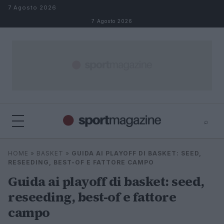
Salta al contenuto
7 Agosto 2026
7 Agosto 2026
⌕
⌕
×
HOME
»
BASKET
»
GUIDA AI PLAYOFF DI BASKET: SEED,
Cerca
RESEEDING, BEST-OF E FATTORE CAMPO
Guida ai playoff di basket: seed,
reseeding, best-of e fattore
campo