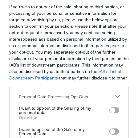
Le
matchup
individuali vengono riassegnate per
If you wish to opt-out of the sale, sharing to third parties, or
spostare il punto di attacco: un difensore più
processing of your personal or sensitive information for
fisico sul creatore primario, un lungo mobile sul
targeted advertising by us, please use the below opt-out
section to confirm your selection. Please note that after your
tiratore in uscita dai blocchi, oppure
switch
opt-out request is processed you may continue seeing
sistematici per ridurre le penetrazioni. In
interest-based ads based on personal information utilized by
attacco, si vedono
inverted pick and roll
per
us or personal information disclosed to third parties prior to
your opt-out. You may separately opt-out of the further
sfruttare un miss-match in post, più handoff per
disclosure of your personal information by third parties on the
rallentare i cambi o set a doppio blocco per
IAB’s list of downstream participants. This information may
liberare un tiratore in striscia. Questi
also be disclosed by us to third parties on the
IAB’s List of
Downstream Participants
that may further disclose it to other
accorgimenti, combinati con il fattore campo,
third parties.
ridefiniscono il
tempo
della serie e spostano la
Please note that this website/app uses one or more Google
bilancia psicologica.
Personal Data Processing Opt Outs
services and may gather and store information including but
not limited to your visit or usage behaviour. You may click to
I want to opt-out of the Sharing of my
Osservare il seed
indica priorità del campo e
personal data.
grant or deny consent to Google and its third-party tags to
prevedibilità degli incroci; con reseeding,
Opted In
use your data for below specified purposes in below Google
aspettarsi accoppiamenti che favoriscono i
consent section.
I want to opt-out of the Sale of my
migliori.
Personal Data.