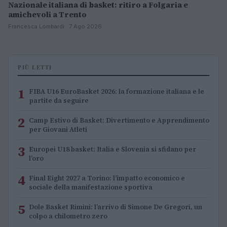
Nazionale italiana di basket: ritiro a Folgaria e
amichevoli a Trento
Francesca Lombardi · 7 Ago 2026
PIÙ LETTI
1
FIBA U16 EuroBasket 2026: la formazione italiana e le
partite da seguire
2
Camp Estivo di Basket: Divertimento e Apprendimento
per Giovani Atleti
3
Europei U18 basket: Italia e Slovenia si sfidano per
l’oro
4
Final Eight 2027 a Torino: l’impatto economico e
sociale della manifestazione sportiva
5
Dole Basket Rimini: l’arrivo di Simone De Gregori, un
colpo a chilometro zero