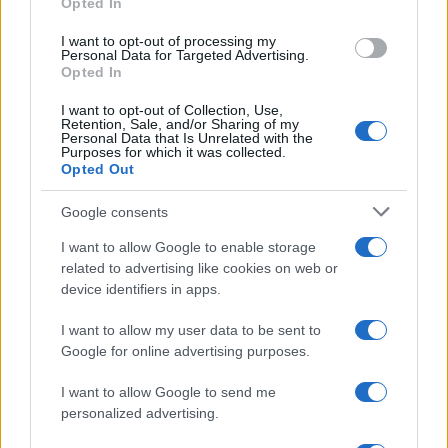
Opted In
Valutare il formato
in 2-2-1-1-1 la pressione
sale nelle gare centrali; in 2-3-2 l’inerzia può
I want to opt-out of processing my
cambiare su tre partite consecutive in
Personal Data for Targeted Advertising.
Opted In
trasferta.
Pesare i tie-breakers
una squadra che ha vinto
I want to opt-out of Collection, Use,
Retention, Sale, and/or Sharing of my
i testa a testa spesso ha soluzioni strutturali
Personal Data that Is Unrelated with the
utili anche nella serie.
Purposes for which it was collected.
Opted Out
Leggere rotazioni e timeout
panchina più
lunga e timeout propositivi in casa; scelte
Google consents
conservative e timeout “anti-onda” fuori.
Individuare gli aggiustamenti
variazioni su
I want to allow Google to enable storage
related to advertising like cookies on web or
pick and roll, zona situazionale, riassegnazioni
device identifiers in apps.
difensive e set ATO sono segnali di regia
tecnica efficace.
I want to allow my user data to be sent to
Google for online advertising purposes.
Una serie di playoff premia chi sa combinare
I want to allow Google to send me
struttura
(seed e formato),
disciplina
(tie-
personalized advertising.
breakers e gestione del rischio) e
adattamento