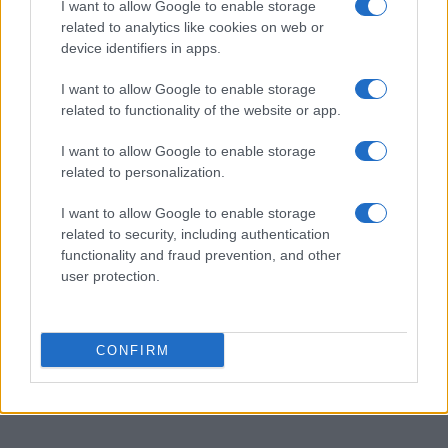
(rotazioni, timeout, ritmo). Leggere questi livelli
I want to allow Google to enable storage
related to analytics like cookies on web or
consente di anticipare gli snodi decisivi e
device identifiers in apps.
comprendere perché alcune squadre, anche
senza il talento superiore, riescano a piegare
I want to allow Google to enable storage
related to functionality of the website or app.
l’inerzia a proprio favore lungo il percorso.
I want to allow Google to enable storage
related to personalization.
AUTORE
I want to allow Google to enable storage
Staff
related to security, including authentication
functionality and fraud prevention, and other
user protection.
CONFIRM