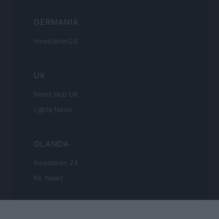
GERMANIA
Investieren24
UK
News Hub UK
Lgbtq News
OLANDA
Investeren 24
NL Newz