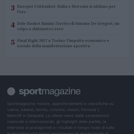
3
Europei U18 basket: Italia e Slovenia si sfidano per
l’oro
4
Dole Basket Rimini: l’arrivo di Simone De Gregori, un
colpo a chilometro zero
5
Final Eight 2027 a Torino: l’impatto economico e
sociale della manifestazione sportiva
Sportmagazine: notizie, approfondimenti e classifiche su
calcio, basket, tennis, ciclismo, motori, Formula 1,
MotoGP e Olimpiadi. Le ultime news dalle competizioni
nazionali e internazionali, gli highlight delle partite, le
interviste ai protagonisti e i risultati in tempo reale di tutte
le discipline che fanno emozionare gli appassionati di