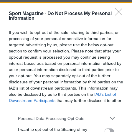
La vittoria di gara 3 ridà fiducia alla Dole Rimini
Sport Magazine -
Do Not Process My Personal
e riaccende la serie, che tornerà al Flaminio con
Information
la possibilità per i tifosi di sostenere la squadra
in una partita che può risultare decisiva per
If you wish to opt-out of the sale, sharing to third parties, or
processing of your personal or sensitive information for
l’andamento dei playoff.
targeted advertising by us, please use the below opt-out
section to confirm your selection. Please note that after your
opt-out request is processed you may continue seeing
interest-based ads based on personal information utilized by
AUTORE
us or personal information disclosed to third parties prior to
Ilaria Mauri
your opt-out. You may separately opt-out of the further
Ilaria Mauri, bolognese, decise di seguire il
disclosure of your personal information by third parties on the
giornalismo sportivo dopo una notte al
IAB’s list of downstream participants. This information may
Dall'Ara durante una partita decisiva: oggi
also be disclosed by us to third parties on the
IAB’s List of
coordina le pagine di competizioni e
Downstream Participants
that may further disclose it to other
commenti. In redazione predilige reportage
third parties.
sul campo e conserva il biglietto di quella
Please note that this website/app uses one or more Google
partita come prova della svolta.
Personal Data Processing Opt Outs
services and may gather and store information including but
not limited to your visit or usage behaviour. You may click to
I want to opt-out of the Sharing of my