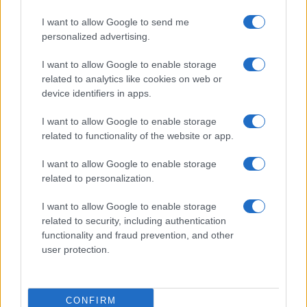
Continua a leggere
I want to allow Google to send me
personalized advertising.
BASKET
I want to allow Google to enable storage
related to analytics like cookies on web or
device identifiers in apps.
I want to allow Google to enable storage
related to functionality of the website or app.
I want to allow Google to enable storage
related to personalization.
I want to allow Google to enable storage
related to security, including authentication
functionality and fraud prevention, and other
Europeo Under 18 femminile: l’Italia supera
user protection.
l’Ungheria in rimonta e vola ai quarti
Ilaria Mauri · 6 Ago 2026
CONFIRM
BASKET