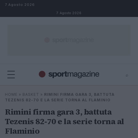
Salta al contenuto
7 Agosto 2026
7 Agosto 2026
⌕
⌕
×
HOME
»
BASKET
»
RIMINI FIRMA GARA 3, BATTUTA
Cerca
TEZENIS 82-70 E LA SERIE TORNA AL FLAMINIO
Rimini firma gara 3, battuta
Tezenis 82-70 e la serie torna al
Flaminio