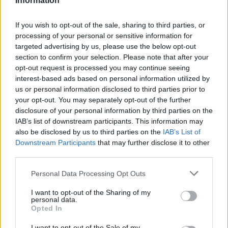
Information
capitolo significativo della sua carriera.
If you wish to opt-out of the sale, sharing to third parties, or
processing of your personal or sensitive information for
targeted advertising by us, please use the below opt-out
AUTORE
section to confirm your selection. Please note that after your
Ilaria Mauri
opt-out request is processed you may continue seeing
Ilaria Mauri, bolognese, decise di seguire il
interest-based ads based on personal information utilized by
giornalismo sportivo dopo una notte al
us or personal information disclosed to third parties prior to
Dall'Ara durante una partita decisiva: oggi
your opt-out. You may separately opt-out of the further
coordina le pagine di competizioni e
disclosure of your personal information by third parties on the
commenti. In redazione predilige reportage
IAB’s list of downstream participants. This information may
sul campo e conserva il biglietto di quella
also be disclosed by us to third parties on the
IAB’s List of
partita come prova della svolta.
Downstream Participants
that may further disclose it to other
third parties.
Please note that this website/app uses one or more Google
Personal Data Processing Opt Outs
services and may gather and store information including but
not limited to your visit or usage behaviour. You may click to
I want to opt-out of the Sharing of my
personal data.
grant or deny consent to Google and its third-party tags to
Opted In
use your data for below specified purposes in below Google
consent section.
I want to opt-out of the Sale of my