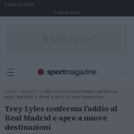
Salta al contenuto
9 Agosto 2026
9 Agosto 2026
⌕
⌕
×
HOME
»
BASKET
»
TREY LYLES CONFERMA L’ADDIO AL
Cerca
REAL MADRID E APRE A NUOVE DESTINAZIONI
Trey Lyles conferma l’addio al
Real Madrid e apre a nuove
destinazioni