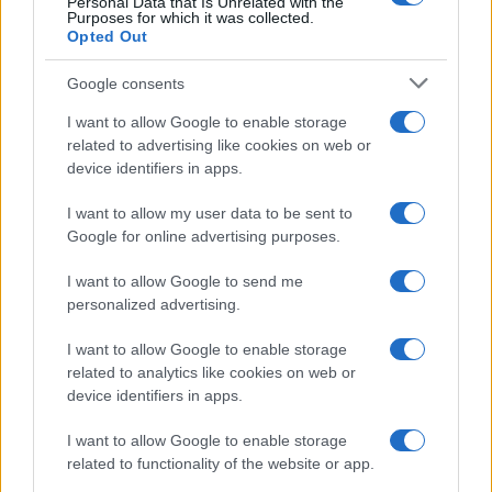
Personal Data that Is Unrelated with the
Continua a leggere
Purposes for which it was collected.
Opted Out
BASKET
Google consents
I want to allow Google to enable storage
related to advertising like cookies on web or
device identifiers in apps.
I want to allow my user data to be sent to
Google for online advertising purposes.
I want to allow Google to send me
personalized advertising.
I want to allow Google to enable storage
related to analytics like cookies on web or
Europeo Under 18 femminile: l’Italia supera
device identifiers in apps.
l’Ungheria in rimonta e vola ai quarti
Ilaria Mauri · 6 Ago 2026
I want to allow Google to enable storage
related to functionality of the website or app.
BASKET