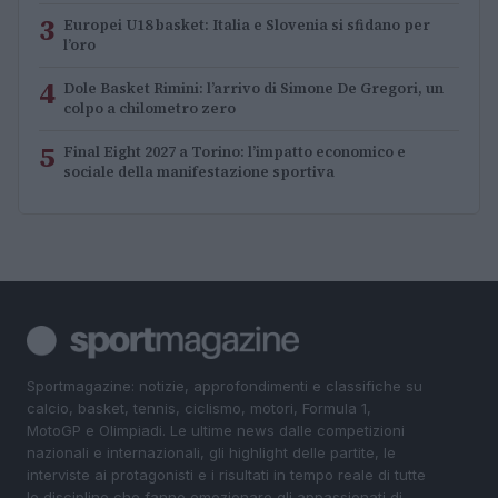
3
Europei U18 basket: Italia e Slovenia si sfidano per
l’oro
4
Dole Basket Rimini: l’arrivo di Simone De Gregori, un
colpo a chilometro zero
5
Final Eight 2027 a Torino: l’impatto economico e
sociale della manifestazione sportiva
Sportmagazine: notizie, approfondimenti e classifiche su
calcio, basket, tennis, ciclismo, motori, Formula 1,
MotoGP e Olimpiadi. Le ultime news dalle competizioni
nazionali e internazionali, gli highlight delle partite, le
interviste ai protagonisti e i risultati in tempo reale di tutte
le discipline che fanno emozionare gli appassionati di