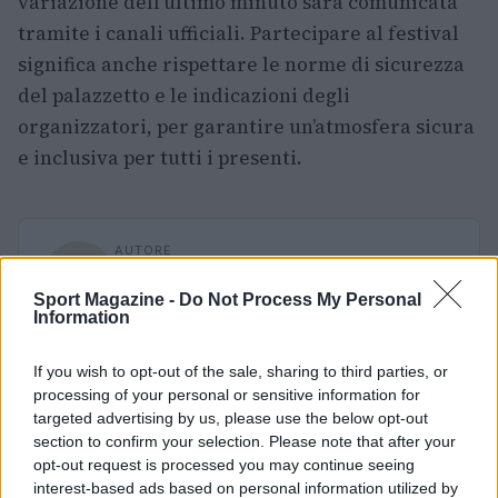
variazione dell’ultimo minuto sarà comunicata
tramite i canali ufficiali. Partecipare al festival
significa anche rispettare le norme di sicurezza
del palazzetto e le indicazioni degli
organizzatori, per garantire un’atmosfera sicura
e inclusiva per tutti i presenti.
AUTORE
Francesca Lombardi
Sport Magazine -
Do Not Process My Personal
Francesca Lombardi, fiorentina, prese appunti
Information
tecnici dal primo box di un circuito toscano e
da allora firma approfondimenti sui motori. In
If you wish to opt-out of the sale, sharing to third parties, or
redazione sostiene un approccio metodico
processing of your personal or sensitive information for
alle prove su pista, cura il format 'tecnica e
targeted advertising by us, please use the below opt-out
cronaca' e conserva i fogli di appunti del
section to confirm your selection. Please note that after your
debutto tecnico in autodromo.
opt-out request is processed you may continue seeing
interest-based ads based on personal information utilized by