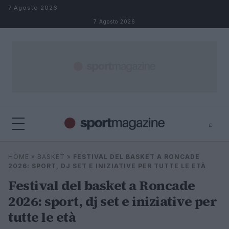
Salta al contenuto
7 Agosto 2026
7 Agosto 2026
⌕
⌕
×
HOME
»
BASKET
»
FESTIVAL DEL BASKET A RONCADE
Cerca
2026: SPORT, DJ SET E INIZIATIVE PER TUTTE LE ETÀ
Festival del basket a Roncade
2026: sport, dj set e iniziative per
tutte le età