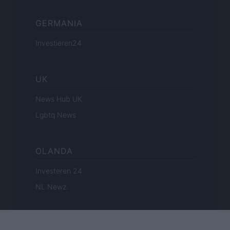
GERMANIA
Investieren24
UK
News Hub UK
Lgbtq News
OLANDA
Investeren 24
NL Newz