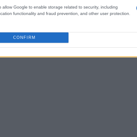
lio a Mies. Un traguardo importante per due
o allow Google to enable storage related to security, including
cation functionality and fraud prevention, and other user protection.
del basket italiano.
CONFIRM