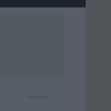
⌕
Cerca