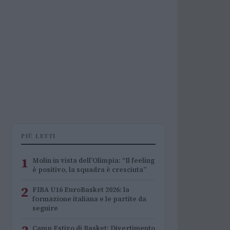
PIÙ LETTI
1
Molin in vista dell’Olimpia: “Il feeling
è positivo, la squadra è cresciuta”
2
FIBA U16 EuroBasket 2026: la
formazione italiana e le partite da
seguire
Camp Estivo di Basket: Divertimento