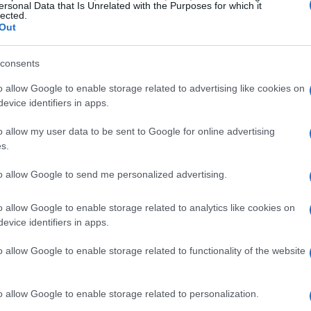
ersonal Data that Is Unrelated with the Purposes for which it
lected.
one, solo 32 squadre hanno ottenuto il pass per
Out
riche piazze del basket italiano hanno
consents
tre altre due sono rimaste fuori per motivi
o allow Google to enable storage related to advertising like cookies on
evice identifiers in apps.
l ritorno in Europa
o allow my user data to be sent to Google for online advertising
s.
itorno nell’élite della Fiba dopo una lunga
to allow Google to send me personalized advertising.
 i parquet della BCL per la prima volta dalla
é una storia gloriosa e un grande
o allow Google to enable storage related to analytics like cookies on
evice identifiers in apps.
 la
Pallacanestro Reggiana
ha convinto i
l suo ottimo posizionamento in campionato e
o allow Google to enable storage related to functionality of the website
o allow Google to enable storage related to personalization.
 preliminari di metà settembre e guardano