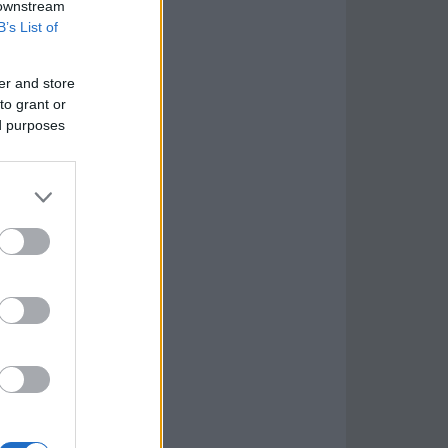
 downstream
B’s List of
er and store
to grant or
ed purposes