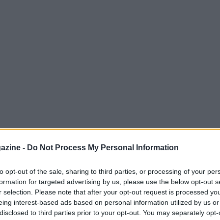
azine -
Do Not Process My Personal Information
to opt-out of the sale, sharing to third parties, or processing of your per
formation for targeted advertising by us, please use the below opt-out s
 ufficializzato le squadre partecipanti alla
r selection. Please note that after your opt-out request is processed y
 spiccano le italiane
Pallacanestro Varese
e
eing interest-based ads based on personal information utilized by us or
disclosed to third parties prior to your opt-out. You may separately opt-
ttenuto l’accesso diretto alla fase a gironi.