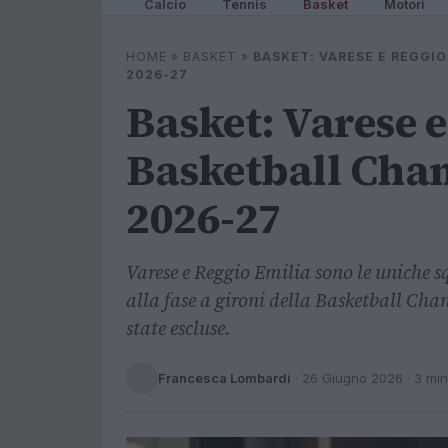
Calcio
Tennis
Basket
Motori
HOME
»
BASKET
»
BASKET: VARESE E REGGI
2026-27
Basket: Varese e
Basketball Cha
2026-27
Varese e Reggio Emilia sono le uniche s
alla fase a gironi della Basketball Cha
state escluse.
Francesca Lombardi
·
26 Giugno 2026
· 3 min