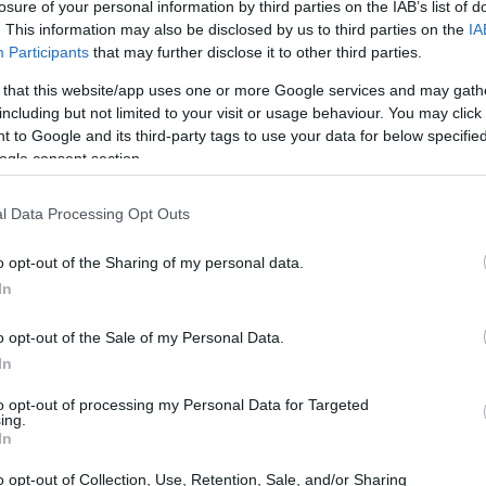
losure of your personal information by third parties on the IAB’s list of
 il basket italiano, anche se non mancano le
. This information may also be disclosed by us to third parties on the
IA
Participants
that may further disclose it to other third parties.
 that this website/app uses one or more Google services and may gath
including but not limited to your visit or usage behaviour. You may click 
 to Google and its third-party tags to use your data for below specifi
ogle consent section.
l Data Processing Opt Outs
o opt-out of the Sharing of my personal data.
In
o opt-out of the Sale of my Personal Data.
In
to opt-out of processing my Personal Data for Targeted
ing.
In
o opt-out of Collection, Use, Retention, Sale, and/or Sharing