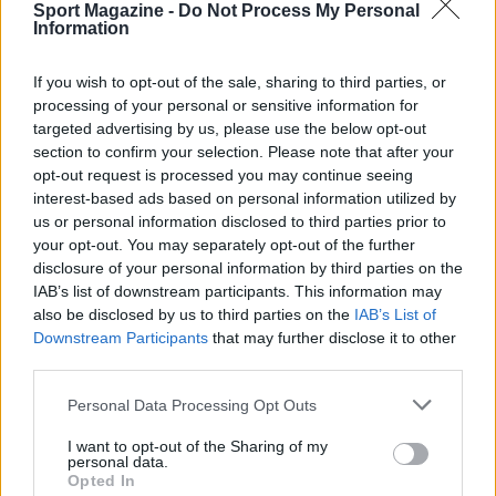
Sport Magazine -
Do Not Process My Personal
sistema facilita l’acquisto per chi cerca sia capi
Information
tecnici da campo sia capi casual da indossare
fuori dal parquet.
If you wish to opt-out of the sale, sharing to third parties, or
processing of your personal or sensitive information for
targeted advertising by us, please use the below opt-out
section to confirm your selection. Please note that after your
AUTORE
opt-out request is processed you may continue seeing
Francesca Lombardi
interest-based ads based on personal information utilized by
us or personal information disclosed to third parties prior to
Francesca Lombardi, fiorentina, prese appunti
your opt-out. You may separately opt-out of the further
tecnici dal primo box di un circuito toscano e
disclosure of your personal information by third parties on the
da allora firma approfondimenti sui motori. In
IAB’s list of downstream participants. This information may
redazione sostiene un approccio metodico
also be disclosed by us to third parties on the
IAB’s List of
alle prove su pista, cura il format 'tecnica e
Downstream Participants
that may further disclose it to other
cronaca' e conserva i fogli di appunti del
third parties.
debutto tecnico in autodromo.
Please note that this website/app uses one or more Google
Personal Data Processing Opt Outs
services and may gather and store information including but
not limited to your visit or usage behaviour. You may click to
I want to opt-out of the Sharing of my
personal data.
grant or deny consent to Google and its third-party tags to
Opted In
use your data for below specified purposes in below Google