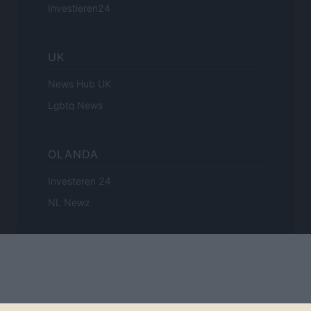
Investieren24
UK
News Hub UK
Lgbtq News
OLANDA
Investeren 24
NL Newz