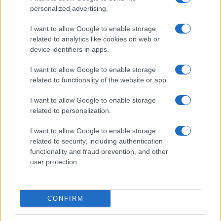
BASKET
personalized advertising.
I want to allow Google to enable storage
related to analytics like cookies on web or
device identifiers in apps.
I want to allow Google to enable storage
related to functionality of the website or app.
I want to allow Google to enable storage
related to personalization.
I want to allow Google to enable storage
Europeo Under 18 femminile: l’Italia supera
related to security, including authentication
l’Ungheria in rimonta e vola ai quarti
functionality and fraud prevention, and other
Ilaria Mauri · 6 Ago 2026
user protection.
BASKET
CONFIRM