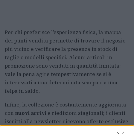
Per chi preferisce l’esperienza fisica, la mappa
dei punti vendita permette di trovare il negozio
più vicino e verificare la presenza in stock di
taglie o modelli specifici. Alcuni articoli in
promozione sono venduti in quantità limitata:
vale la pena agire tempestivamente se si è
interessati a una determinata scarpa o a una
felpa in saldo.
Infine, la collezione è costantemente aggiornata
con
nuovi arrivi
e riedizioni stagionali; i clienti
iscritti alla newsletter ricevono offerte esclusive
e accesso anticipato alle promozioni. Questo