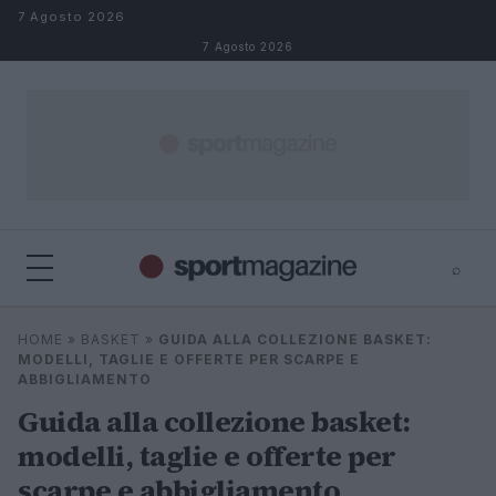
Salta al contenuto
7 Agosto 2026
7 Agosto 2026
⌕
⌕
×
HOME
»
BASKET
»
GUIDA ALLA COLLEZIONE BASKET:
Cerca
MODELLI, TAGLIE E OFFERTE PER SCARPE E
ABBIGLIAMENTO
Guida alla collezione basket:
modelli, taglie e offerte per
scarpe e abbigliamento