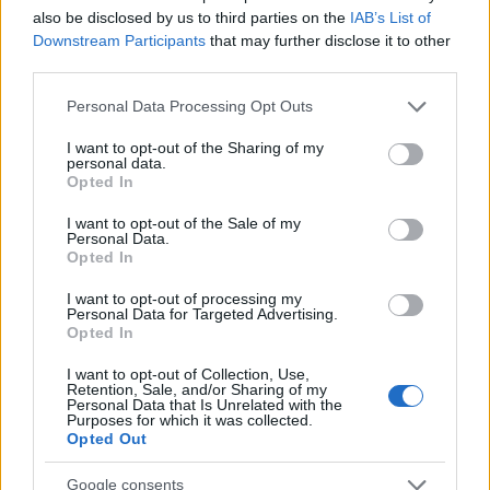
corrette consecutive: in caso di errore, si azzera
also be disclosed by us to third parties on the
IAB’s List of
il conteggio. La
pressione positiva
del cronometro
Downstream Participants
that may further disclose it to other
third parties.
rende la comunicazione chiara, accorcia i tempi
di percezione e stabilizza le letture. L’obiettivo
Please note that this website/app uses one or more Google
Personal Data Processing Opt Outs
services and may gather and store information including but
non è correre, ma muoversi tutti insieme al
not limited to your visit or usage behaviour. You may click to
I want to opt-out of the Sharing of my
ritmo più lento tra i cinque, accelerando solo
personal data.
grant or deny consent to Google and its third-party tags to
Opted In
quando la palla lo impone.
use your data for below specified purposes in below Google
consent section.
I want to opt-out of the Sale of my
Personal Data.
Adattamenti situazionali: high-post,
Opted In
short corner e post basso
I want to opt-out of processing my
Personal Data for Targeted Advertising.
Contro il
high-post
la 2-3 richiede che il centro
Opted In
salti davanti e che l’esterno più vicino stringa per
I want to opt-out of Collection, Use,
togliere la ricezione, con il lungo lato debole
Retention, Sale, and/or Sharing of my
Personal Data that Is Unrelated with the
pronto al bump sul taglio dal fondo. Contro lo
Purposes for which it was collected.
Opted Out
short corner
il lungo lato forte esce corto, l’ala
opposta chiude l’area e l’esterno alto copre
Google consents