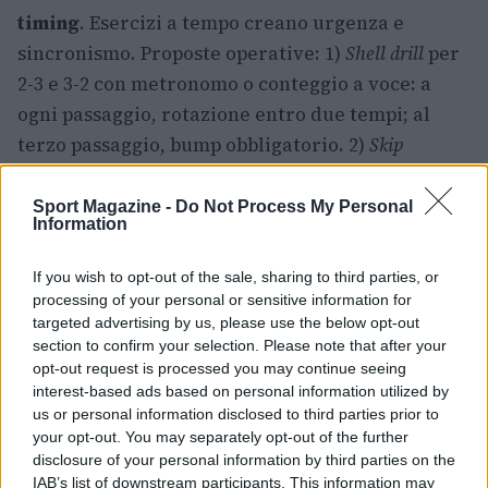
timing
. Esercizi a tempo creano urgenza e
sincronismo. Proposte operative: 1)
Shell drill
per
2-3 e 3-2 con metronomo o conteggio a voce: a
ogni passaggio, rotazione entro due tempi; al
terzo passaggio, bump obbligatorio. 2)
Skip
closeout
attacco fa girare palla e alterna skip; la
difesa deve completare bump e chiudere entro
Sport Magazine -
Do Not Process My Personal
Information
un conteggio predeterminato. 3)
Boxout call
al
tiro, ogni difensore chiama il proprio tagliafuori
If you wish to opt-out of the sale, sharing to third parties, or
entro un tempo; mancata chiamata annulla il
processing of your personal or sensitive information for
targeted advertising by us, please use the below opt-out
punto.
section to confirm your selection. Please note that after your
opt-out request is processed you may continue seeing
Si può aggiungere una variante “+1 rimbalzo”:
interest-based ads based on personal information utilized by
possesso difensivo valido solo con rimbalzo
us or personal information disclosed to third parties prior to
catturato entro due secondi. Un’altra variante
your opt-out. You may separately opt-out of the further
disclosure of your personal information by third parties on the
premia la squadra che completa tre rotazioni
IAB’s list of downstream participants. This information may