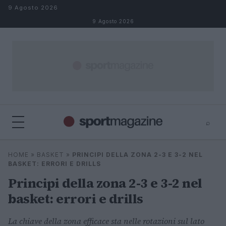
Salta al contenuto
9 Agosto 2026
9 Agosto 2026
⌕
⌕
×
HOME
»
BASKET
»
PRINCIPI DELLA ZONA 2-3 E 3-2 NEL
Cerca
BASKET: ERRORI E DRILLS
Principi della zona 2-3 e 3-2 nel
basket: errori e drills
La chiave della zona efficace sta nelle rotazioni sul lato