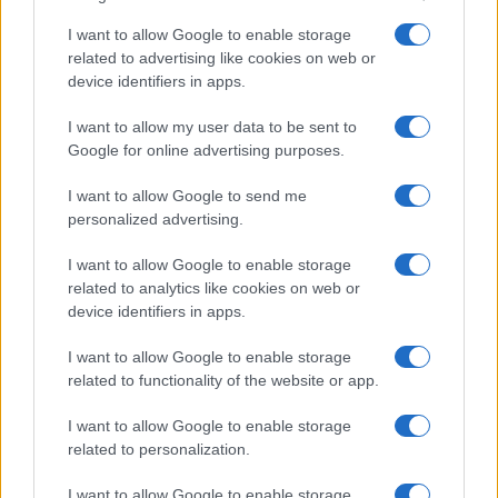
l’angolo. Nella 3-2, l’entrata in post basso impone
I want to allow Google to enable storage
il raddoppio selettivo: raddoppio dall’esterno più
related to advertising like cookies on web or
vicino e rotazione a catena per coprire l’angolo.
device identifiers in apps.
Questi aggiustamenti conservano forma e
I want to allow my user data to be sent to
priorità, evitando scoperte sul ferro.
Google for online advertising purposes.
Regola generale: aiuti brevi, rientro rapido,
I want to allow Google to send me
personalized advertising.
forbici sulle linee di passaggio. Il
bump
non è solo
scambio uomo, ma ripristino della geometria.
I want to allow Google to enable storage
Quando il lato debole protegge, l’attacco perde
related to analytics like cookies on web or
device identifiers in apps.
ritmo; quando il tagliafuori è anticipato, le
seconde opportunità scompaiono. Una zona che
I want to allow Google to enable storage
comunica con una sola voce, muove due piedi per
related to functionality of the website or app.
ogni passaggio e tratta il rimbalzo come parte
I want to allow Google to enable storage
della difesa, diventa uno strumento affidabile e
related to personalization.
ripetibile.
I want to allow Google to enable storage