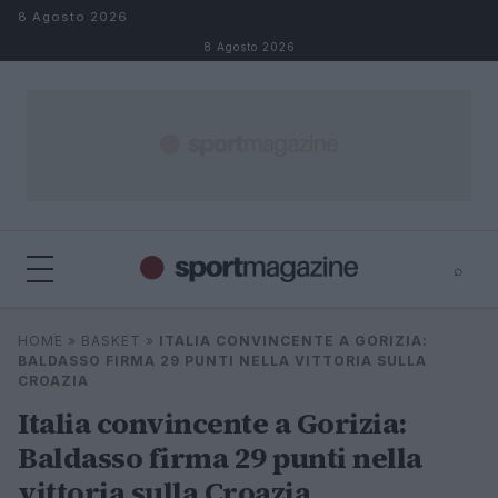
Salta al contenuto
8 Agosto 2026
8 Agosto 2026
⌕
⌕
×
HOME
»
BASKET
»
ITALIA CONVINCENTE A GORIZIA:
Cerca
BALDASSO FIRMA 29 PUNTI NELLA VITTORIA SULLA
CROAZIA
Italia convincente a Gorizia:
Baldasso firma 29 punti nella
vittoria sulla Croazia