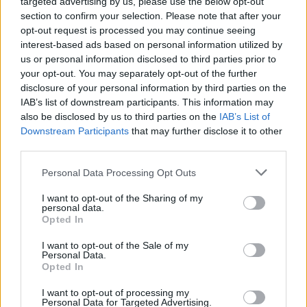
targeted advertising by us, please use the below opt-out
vittoria come frutto di preparazione e chimica,
section to confirm your selection. Please note that after your
evidenziando come l’entusiasmo e la volontà di
opt-out request is processed you may continue seeing
interest-based ads based on personal information utilized by
migliorare siano elementi distintivi di questo
us or personal information disclosed to third parties prior to
gruppo.
your opt-out. You may separately opt-out of the further
disclosure of your personal information by third parties on the
Per Gorizia la serata è stata più di una semplice
IAB’s list of downstream participants. This information may
also be disclosed by us to third parties on the
IAB’s List of
amichevole: è stata la riconsegna del grande
Downstream Participants
that may further disclose it to other
basket alla città, con pubblico e tradizione a fare
third parties.
da cornice a una prestazione azzurra
Please note that this website/app uses one or more Google
Personal Data Processing Opt Outs
convincente e utile in preparazione alle sfide
services and may gather and store information including but
ufficiali.
not limited to your visit or usage behaviour. You may click to
I want to opt-out of the Sharing of my
personal data.
grant or deny consent to Google and its third-party tags to
Opted In
use your data for below specified purposes in below Google
consent section.
I want to opt-out of the Sale of my
Personal Data.
AUTORE
Opted In
Ilaria Mauri
Ilaria Mauri, bolognese, decise di seguire il
I want to opt-out of processing my
Personal Data for Targeted Advertising.
giornalismo sportivo dopo una notte al