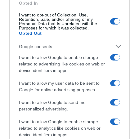
Opted In
Dall'Ara durante una partita decisiva: oggi
coordina le pagine di competizioni e
I want to opt-out of Collection, Use,
commenti. In redazione predilige reportage
Retention, Sale, and/or Sharing of my
Personal Data that Is Unrelated with the
sul campo e conserva il biglietto di quella
Purposes for which it was collected.
partita come prova della svolta.
Opted Out
Google consents
I want to allow Google to enable storage
related to advertising like cookies on web or
device identifiers in apps.
I want to allow my user data to be sent to
Google for online advertising purposes.
I want to allow Google to send me
personalized advertising.
I want to allow Google to enable storage
related to analytics like cookies on web or
device identifiers in apps.