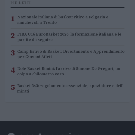
PIÙ LETTI
1
Nazionale italiana di basket: ritiro a Folgaria e
amichevoli a Trento
2
FIBA U16 EuroBasket 2026: la formazione italiana e le
partite da seguire
3
Camp Estivo di Basket: Divertimento e Apprendimento
per Giovani Atleti
4
Dole Basket Rimini: l’arrivo di Simone De Gregori, un
colpo a chilometro zero
5
Basket 3×3: regolamento essenziale, spaziature e drill
mirati