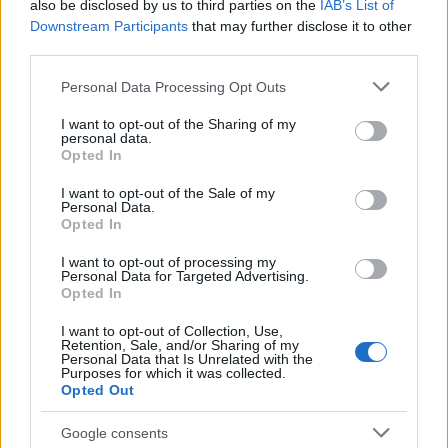
also be disclosed by us to third parties on the
IAB’s List of
Downstream Participants
that may further disclose it to other
third parties.
Please note that this website/app uses one or more Google
Personal Data Processing Opt Outs
services and may gather and store information including but
not limited to your visit or usage behaviour. You may click to
I want to opt-out of the Sharing of my
personal data.
grant or deny consent to Google and its third-party tags to
Opted In
use your data for below specified purposes in below Google
consent section.
I want to opt-out of the Sale of my
Personal Data.
Opted In
I want to opt-out of processing my
Personal Data for Targeted Advertising.
Continua a leggere
Opted In
I want to opt-out of Collection, Use,
BASKET
Retention, Sale, and/or Sharing of my
Personal Data that Is Unrelated with the
Purposes for which it was collected.
Opted Out
Google consents