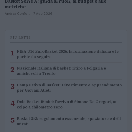
Basket Serie A: guida ai ruoli, al budget e alle
metriche
Andrea Conforti · 7 Ago 2026
PIÙ LETTI
1
FIBA U16 EuroBasket 2026: la formazione italiana e le
partite da seguire
2
Nazionale italiana di basket: ritiro a Folgaria e
amichevoli a Trento
3
Camp Estivo di Basket: Divertimento e Apprendimento
per Giovani Atleti
4
Dole Basket Rimini: l’arrivo di Simone De Gregori, un
colpo a chilometro zero
5
Basket 3×3: regolamento essenziale, spaziature e drill
mirati