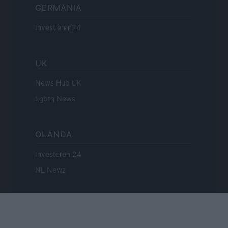
GERMANIA
Investieren24
UK
News Hub UK
Lgbtq News
OLANDA
Investeren 24
NL Newz