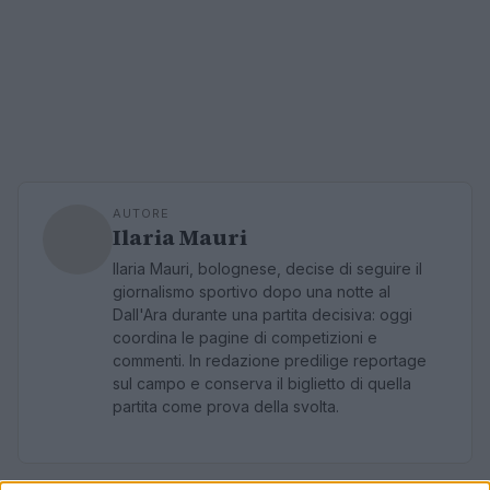
AUTORE
Ilaria Mauri
Ilaria Mauri, bolognese, decise di seguire il
giornalismo sportivo dopo una notte al
Dall'Ara durante una partita decisiva: oggi
coordina le pagine di competizioni e
commenti. In redazione predilige reportage
sul campo e conserva il biglietto di quella
partita come prova della svolta.