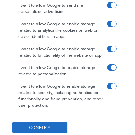
I want to allow Google to send me
personalized advertising.
I want to allow Google to enable storage
related to analytics like cookies on web or
device identifiers in apps.
I want to allow Google to enable storage
related to functionality of the website or app.
I want to allow Google to enable storage
Pistoia Basket 2000 annuncia la partnership con
related to personalization.
L’Arte dello Sport per la stagione 2026/27
Ilaria Mauri · 6 Ago 2026
I want to allow Google to enable storage
related to security, including authentication
BASKET
functionality and fraud prevention, and other
user protection.
CONFIRM