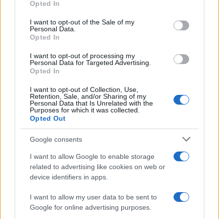
Opted In
use your data for below specified purposes in below Google
consent section.
BASKET
I want to opt-out of the Sale of my
Personal Data.
Opted In
I want to opt-out of processing my
Personal Data for Targeted Advertising.
Opted In
I want to opt-out of Collection, Use,
Retention, Sale, and/or Sharing of my
Personal Data that Is Unrelated with the
Purposes for which it was collected.
Opted Out
Google consents
Europeo Under 18 femminile: l’Italia supera
I want to allow Google to enable storage
l’Ungheria in rimonta e vola ai quarti
related to advertising like cookies on web or
device identifiers in apps.
Ilaria Mauri · 6 Ago 2026
I want to allow my user data to be sent to
BASKET
Google for online advertising purposes.