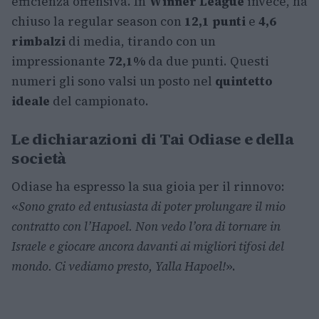
efficienza offensiva. In
Winner League
invece, ha
chiuso la regular season con
12,1 punti
e
4,6
rimbalzi
di media, tirando con un
impressionante
72,1%
da due punti. Questi
numeri gli sono valsi un posto nel
quintetto
ideale
del campionato.
Le dichiarazioni di Tai Odiase e della
società
Odiase ha espresso la sua gioia per il rinnovo:
«
Sono grato ed entusiasta di poter prolungare il mio
contratto con l’Hapoel. Non vedo l’ora di tornare in
Israele e giocare ancora davanti ai migliori tifosi del
mondo. Ci vediamo presto, Yalla Hapoel!
».