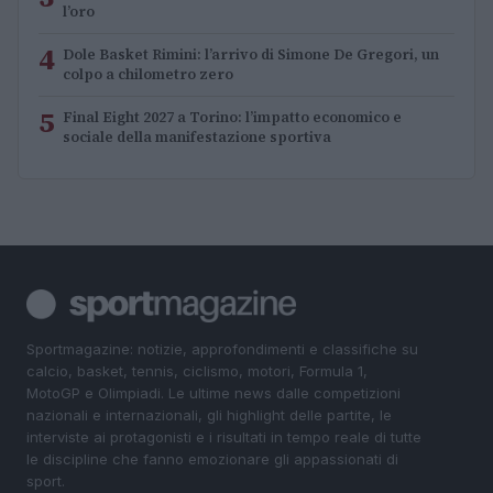
l’oro
4
Dole Basket Rimini: l’arrivo di Simone De Gregori, un
colpo a chilometro zero
5
Final Eight 2027 a Torino: l’impatto economico e
sociale della manifestazione sportiva
Sportmagazine: notizie, approfondimenti e classifiche su
calcio, basket, tennis, ciclismo, motori, Formula 1,
MotoGP e Olimpiadi. Le ultime news dalle competizioni
nazionali e internazionali, gli highlight delle partite, le
interviste ai protagonisti e i risultati in tempo reale di tutte
le discipline che fanno emozionare gli appassionati di
sport.