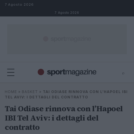
Salta al contenuto
7 Agosto 2026
7 Agosto 2026
⌕
⌕
×
HOME
»
BASKET
»
TAI ODIASE RINNOVA CON L’HAPOEL IBI
Cerca
TEL AVIV: I DETTAGLI DEL CONTRATTO
Tai Odiase rinnova con l’Hapoel
IBI Tel Aviv: i dettagli del
contratto