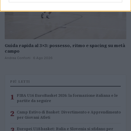
Guida rapida al 3×3: possesso, ritmo e spacing su metà
campo
Andrea Conforti · 6 Ago 2026
PIÙ LETTI
1
FIBA U16 EuroBasket 2026: la formazione italiana e le
partite da seguire
2
Camp Estivo di Basket: Divertimento e Apprendimento
per Giovani Atleti
3
Europei U18 basket: Italia e Slovenia si sfidano per