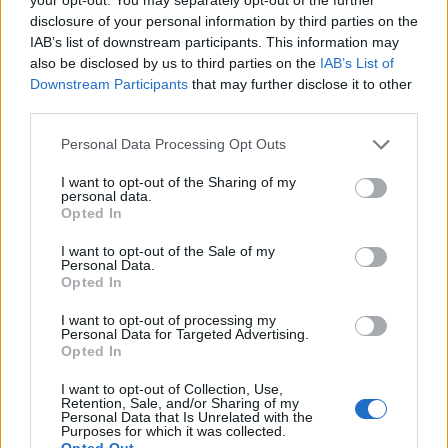
disclosure of your personal information by third parties on the
IAB’s list of downstream participants. This information may
also be disclosed by us to third parties on the
IAB’s List of
Downstream Participants
that may further disclose it to other
third parties.
Please note that this website/app uses one or more Google
Personal Data Processing Opt Outs
services and may gather and store information including but
not limited to your visit or usage behaviour. You may click to
I want to opt-out of the Sharing of my
personal data.
grant or deny consent to Google and its third-party tags to
Opted In
use your data for below specified purposes in below Google
consent section.
I want to opt-out of the Sale of my
Personal Data.
Opted In
I want to opt-out of processing my
Personal Data for Targeted Advertising.
Opted In
I want to opt-out of Collection, Use,
Continua a leggere
Retention, Sale, and/or Sharing of my
Personal Data that Is Unrelated with the
Purposes for which it was collected.
Opted Out