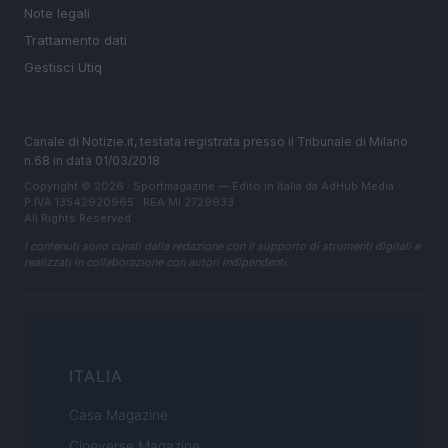
Note legali
Trattamento dati
Gestisci Utiq
Canale di Notizie.it, testata registrata presso il Tribunale di Milano
n.68 in data 01/03/2018
Copyright © 2026 · Sportmagazine — Edito in Italia da
AdHub Media
·
P.IVA 13542920965 · REA MI 2729933
All Rights Reserved
I contenuti sono curati dalla redazione con il supporto di strumenti digitali e
realizzati in collaborazione con autori indipendenti.
ITALIA
Casa Magazine
Cineverse Magazine