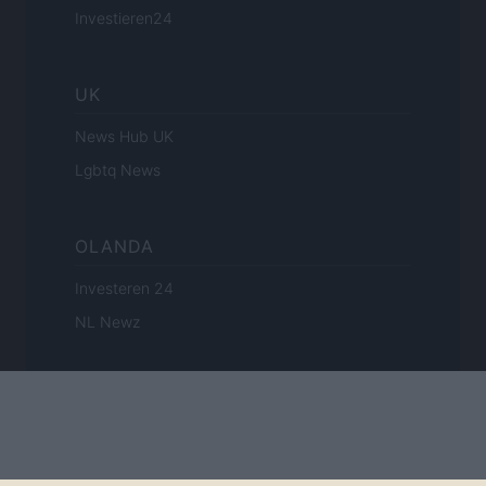
Investieren24
UK
News Hub UK
Lgbtq News
OLANDA
Investeren 24
NL Newz