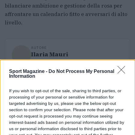
bilanciare ambizione e gestione della rosa per
affrontare un calendario fitto e avversari di alto
livello.
AUTORE
Ilaria Mauri
Ilaria Mauri, bolognese, decise di seguire il
giornalismo sportivo dopo una notte al
Sport Magazine -
Do Not Process My Personal
Dall'Ara durante una partita decisiva: oggi
Information
coordina le pagine di competizioni e
commenti. In redazione predilige reportage
If you wish to opt-out of the sale, sharing to third parties, or
sul campo e conserva il biglietto di quella
processing of your personal or sensitive information for
partita come prova della svolta.
targeted advertising by us, please use the below opt-out
section to confirm your selection. Please note that after your
opt-out request is processed you may continue seeing
interest-based ads based on personal information utilized by
us or personal information disclosed to third parties prior to
your opt-out. You may separately opt-out of the further