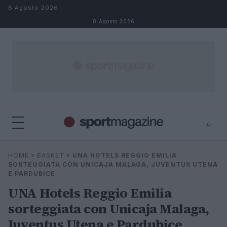
Salta al contenuto
8 Agosto 2026
8 Agosto 2026
⌕
⌕
×
HOME
»
BASKET
»
UNA HOTELS REGGIO EMILIA
Cerca
SORTEGGIATA CON UNICAJA MALAGA, JUVENTUS UTENA
E PARDUBICE
UNA Hotels Reggio Emilia
sorteggiata con Unicaja Malaga,
Juventus Utena e Pardubice