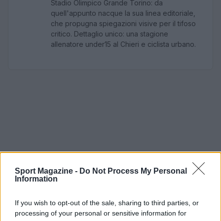
Stadio Olimpico Grande Torino: da
quell'appunto nacque la sua linea editoriale,
che propugna spiegazioni visive per il tifoso
critico. Dettaglio unico: una stagione
allenatore under15 al Chieri e ciclista urbano.
Sport Magazine -
Do Not Process My Personal
Information
If you wish to opt-out of the sale, sharing to third parties, or
processing of your personal or sensitive information for