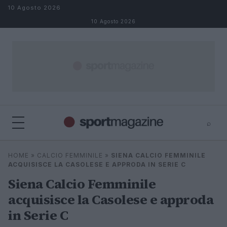
Salta al contenuto
10 Agosto 2026
10 Agosto 2026
⌕
⌕
×
HOME
»
CALCIO FEMMINILE
»
SIENA CALCIO FEMMINILE
Cerca
ACQUISISCE LA CASOLESE E APPRODA IN SERIE C
Siena Calcio Femminile
acquisisce la Casolese e approda
in Serie C