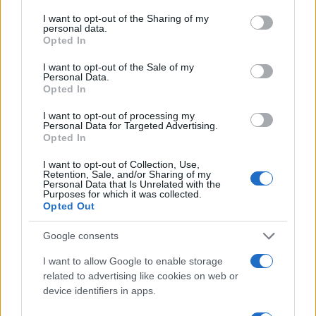
commenti. In redazione predilige reportage
services and may gather and store information including but
sul campo e conserva il biglietto di quella
not limited to your visit or usage behaviour. You may click to
I want to opt-out of the Sharing of my
personal data.
partita come prova della svolta.
grant or deny consent to Google and its third-party tags to
Opted In
use your data for below specified purposes in below Google
consent section.
I want to opt-out of the Sale of my
Personal Data.
Opted In
I want to opt-out of processing my
Personal Data for Targeted Advertising.
Opted In
I want to opt-out of Collection, Use,
Retention, Sale, and/or Sharing of my
Personal Data that Is Unrelated with the
Purposes for which it was collected.
Opted Out
Google consents
I want to allow Google to enable storage
related to advertising like cookies on web or
device identifiers in apps.