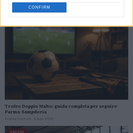
trasferimento dall’Atalanta
CONFIRM
Andrea Conforti · 8 Ago 2026
CALCIO
Trofeo Doppio Malto: guida completa per seguire
Parma-Sampdoria
Andrea Conforti · 8 Ago 2026
CALCIO