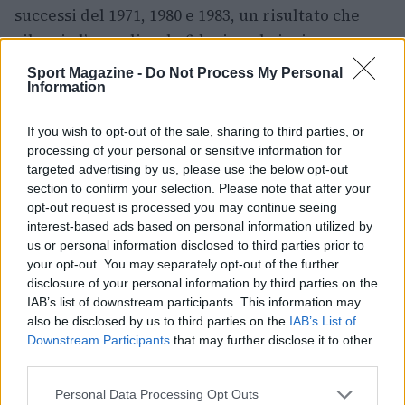
successi del 1971, 1980 e 1983, un risultato che
rilancia l’orgoglio e la fiducia nel vivaio.
Sport Magazine -
Do Not Process My Personal
In conclusione, la finale del 28/05/2026 resterà
Information
nella memoria dei protagonisti: la
Fiorentina
Primavera
ha scritto una pagina importante
If you wish to opt-out of the sale, sharing to third parties, or
processing of your personal or sensitive information for
della sua storia, sfruttando qualità individuali e
targeted advertising by us, please use the below opt-out
una forte identità di squadra per sollevare lo
section to confirm your selection. Please note that after your
scudetto
davanti ai propri tifosi.
opt-out request is processed you may continue seeing
interest-based ads based on personal information utilized by
us or personal information disclosed to third parties prior to
your opt-out. You may separately opt-out of the further
disclosure of your personal information by third parties on the
AUTORE
Ilaria Mauri
IAB’s list of downstream participants. This information may
also be disclosed by us to third parties on the
IAB’s List of
Ilaria Mauri, bolognese, decise di seguire il
Downstream Participants
that may further disclose it to other
giornalismo sportivo dopo una notte al
third parties.
Dall'Ara durante una partita decisiva: oggi
coordina le pagine di competizioni e
Please note that this website/app uses one or more Google
Personal Data Processing Opt Outs