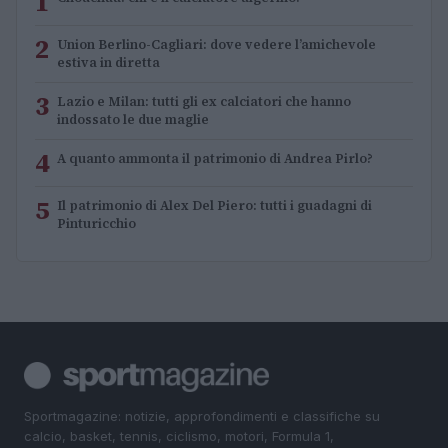
1
2
Union Berlino-Cagliari: dove vedere l’amichevole
estiva in diretta
3
Lazio e Milan: tutti gli ex calciatori che hanno
indossato le due maglie
4
A quanto ammonta il patrimonio di Andrea Pirlo?
5
Il patrimonio di Alex Del Piero: tutti i guadagni di
Pinturicchio
Sportmagazine: notizie, approfondimenti e classifiche su
calcio, basket, tennis, ciclismo, motori, Formula 1,