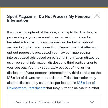
Sport Magazine -
Do Not Process My Personal
Continua a leggere
Information
NOTIZIE
If you wish to opt-out of the sale, sharing to third parties, or
processing of your personal or sensitive information for
targeted advertising by us, please use the below opt-out
section to confirm your selection. Please note that after your
opt-out request is processed you may continue seeing
interest-based ads based on personal information utilized by
us or personal information disclosed to third parties prior to
your opt-out. You may separately opt-out of the further
disclosure of your personal information by third parties on the
IAB’s list of downstream participants. This information may
also be disclosed by us to third parties on the
IAB’s List of
Downstream Participants
that may further disclose it to other
third parties.
Scoperte carcasse di moto e motori in container
Please note that this website/app uses one or more Google
destinati al Senegal
Personal Data Processing Opt Outs
services and may gather and store information including but
Ilaria Mauri · 4 Ago 2026