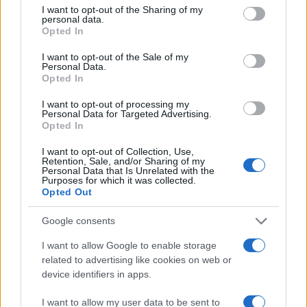
not limited to your visit or usage behaviour. You may click to
I want to opt-out of the Sharing of my
personal data.
grant or deny consent to Google and its third-party tags to
Opted In
NOTIZIE
use your data for below specified purposes in below Google
consent section.
I want to opt-out of the Sale of my
Personal Data.
Opted In
I want to opt-out of processing my
Personal Data for Targeted Advertising.
Opted In
I want to opt-out of Collection, Use,
Retention, Sale, and/or Sharing of my
Personal Data that Is Unrelated with the
Purposes for which it was collected.
Opted Out
Nuova Zelanda: ondata di freddo eccezionale porta
Google consents
neve a bassa quota
I want to allow Google to enable storage
Francesca Lombardi · 4 Ago 2026
related to advertising like cookies on web or
device identifiers in apps.
NOTIZIE
I want to allow my user data to be sent to