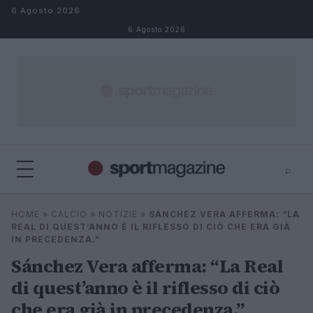
Salta al contenuto
6 Agosto 2026
6 Agosto 2026
⌕
⌕
×
HOME
»
CALCIO
»
NOTIZIE
»
SÁNCHEZ VERA AFFERMA: “LA
Cerca
REAL DI QUEST’ANNO È IL RIFLESSO DI CIÒ CHE ERA GIÀ
IN PRECEDENZA.”
Sánchez Vera afferma: “La Real
di quest’anno è il riflesso di ciò
che era già in precedenza.”