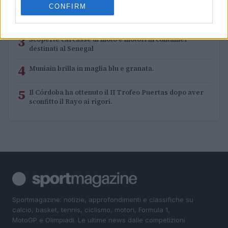
CONFIRM
2
Rilancio degli impianti sciistici in Val Vigezzo, Val
Formazza e Valle Antrona
3
Scoperte carcasse di moto e motori in container
destinati al Senegal
4
Muniain brilla in maglia blu e granata.
5
Il Córdoba ha ottenuto il II Trofeo Puertas dopo aver
sconfitto il Rayo ai rigori.
Sportmagazine: notizie, approfondimenti e classifiche su
calcio, basket, tennis, ciclismo, motori, Formula 1,
MotoGP e Olimpiadi. Le ultime news dalle competizioni