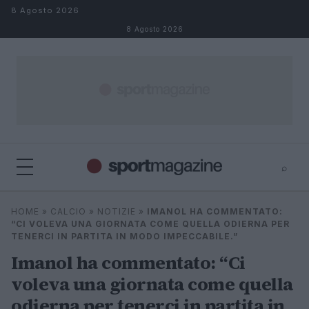
Salta al contenuto
8 Agosto 2026
8 Agosto 2026
⌕
⌕
×
HOME
»
CALCIO
»
NOTIZIE
»
IMANOL HA COMMENTATO:
Cerca
“CI VOLEVA UNA GIORNATA COME QUELLA ODIERNA PER
TENERCI IN PARTITA IN MODO IMPECCABILE.”
Imanol ha commentato: “Ci
voleva una giornata come quella
odierna per tenerci in partita in