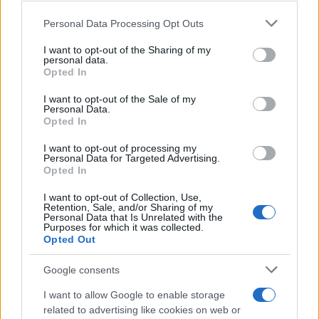
concludeva.
Please note that this website/app uses one or more Google
Personal Data Processing Opt Outs
services and may gather and store information including but
not limited to your visit or usage behaviour. You may click to
I want to opt-out of the Sharing of my
personal data.
AUTORE
grant or deny consent to Google and its third-party tags to
Opted In
Redazione Sport Magazine
use your data for below specified purposes in below Google
consent section.
I want to opt-out of the Sale of my
Personal Data.
Opted In
I want to opt-out of processing my
Personal Data for Targeted Advertising.
Opted In
I want to opt-out of Collection, Use,
Retention, Sale, and/or Sharing of my
Personal Data that Is Unrelated with the
Purposes for which it was collected.
Opted Out
Google consents
I want to allow Google to enable storage
related to advertising like cookies on web or