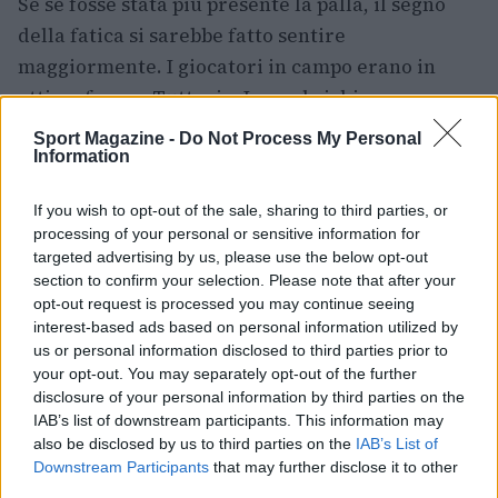
Se se fosse stata più presente la palla, il segno
della fatica si sarebbe fatto sentire
maggiormente. I giocatori in campo erano in
ottima forma. Tuttavia, Imanol richiamava
l’attenzione su un cambio anticipato: “Ander ha
Sport Magazine -
Do Not Process My Personal
dovuto lasciare il campo all’intervallo a causa di
Information
alcune fastidiose sensazioni, per questo abbiamo
If you wish to opt-out of the sale, sharing to third parties, or
optato per la sostituzione rapidamente”. Per
processing of your personal or sensitive information for
concludere, il tecnico sottolineava l’importanza
targeted advertising by us, please use the below opt-out
del lavoro svolto dietro al successo della Real.
section to confirm your selection. Please note that after your
opt-out request is processed you may continue seeing
Sottolineava che, nonostante la presenza di
interest-based ads based on personal information utilized by
atleti di talento, il duro lavoro è fondamentale:
us or personal information disclosed to third parties prior to
“Se non ci si impegna, i risultati non arrivano.
your opt-out. You may separately opt-out of the further
disclosure of your personal information by third parties on the
Anche se hai ottimi giocatori, tutto ciò è frutto di
IAB’s list of downstream participants. This information may
un grande sforzo. Ma ho anche atleti di altissimo
also be disclosed by us to third parties on the
IAB’s List of
livello in grado di realizzare quanto chiedo”,
Downstream Participants
that may further disclose it to other
third parties.