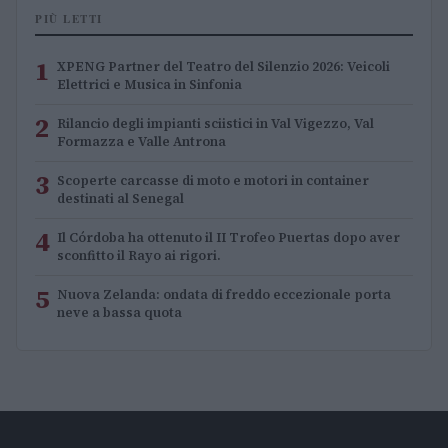
PIÙ LETTI
1
XPENG Partner del Teatro del Silenzio 2026: Veicoli
Elettrici e Musica in Sinfonia
2
Rilancio degli impianti sciistici in Val Vigezzo, Val
Formazza e Valle Antrona
3
Scoperte carcasse di moto e motori in container
destinati al Senegal
4
Il Córdoba ha ottenuto il II Trofeo Puertas dopo aver
sconfitto il Rayo ai rigori.
5
Nuova Zelanda: ondata di freddo eccezionale porta
neve a bassa quota