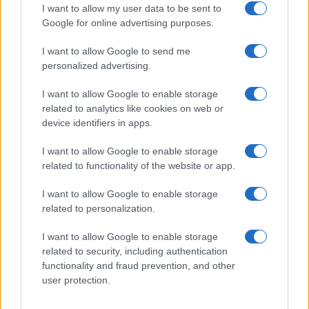
Elettrici e Musica in Sinfonia
I want to allow my user data to be sent to
Google for online advertising purposes.
2
Rilancio degli impianti sciistici in Val Vigezzo, Val
Formazza e Valle Antrona
I want to allow Google to send me
personalized advertising.
3
Scoperte carcasse di moto e motori in container
destinati al Senegal
I want to allow Google to enable storage
related to analytics like cookies on web or
4
Il Córdoba ha ottenuto il II Trofeo Puertas dopo aver
device identifiers in apps.
sconfitto il Rayo ai rigori.
5
I want to allow Google to enable storage
Nuova Zelanda: ondata di freddo eccezionale porta
neve a bassa quota
related to functionality of the website or app.
I want to allow Google to enable storage
related to personalization.
I want to allow Google to enable storage
related to security, including authentication
functionality and fraud prevention, and other
user protection.
Sportmagazine: notizie, approfondimenti e classifiche su