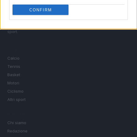
calcio, basket, tennis, ciclismo, motori, Formula 1,
MotoGP e Olimpiadi. Le ultime news dalle competizioni
CONFIRM
nazionali e internazionali, gli highlight delle partite, le
interviste ai protagonisti e i risultati in tempo reale di tutte
le discipline che fanno emozionare gli appassionati di
sport.
SEZIONI
Calcio
Tennis
Basket
Motori
Ciclismo
Altri sport
MAGAZINE
Chi siamo
Redazione