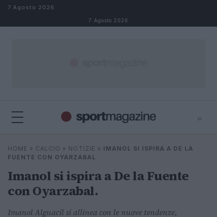
Salta al contenuto
7 Agosto 2026
7 Agosto 2026
⌕
⌕
×
HOME
»
CALCIO
»
NOTIZIE
»
IMANOL SI ISPIRA A DE LA
Cerca
FUENTE CON OYARZABAL
Imanol si ispira a De la Fuente
con Oyarzabal.
Imanol Alguacil si allinea con le nuove tendenze,