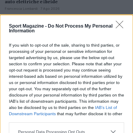
auto elettriche e ibride
Francesca Lombardi · 7 Ago 2026
NOTIZIE
Sport Magazine -
Do Not Process My Personal
Information
If you wish to opt-out of the sale, sharing to third parties, or
processing of your personal or sensitive information for
targeted advertising by us, please use the below opt-out
section to confirm your selection. Please note that after your
opt-out request is processed you may continue seeing
interest-based ads based on personal information utilized by
us or personal information disclosed to third parties prior to
your opt-out. You may separately opt-out of the further
disclosure of your personal information by third parties on the
IAB’s list of downstream participants. This information may
Scoperte carcasse di moto e motori in container
also be disclosed by us to third parties on the
IAB’s List of
destinati al Senegal
Downstream Participants
that may further disclose it to other
Ilaria Mauri · 4 Ago 2026
third parties.
Please note that this website/app uses one or more Google
NOTIZIE
Personal Data Processing Opt Outs