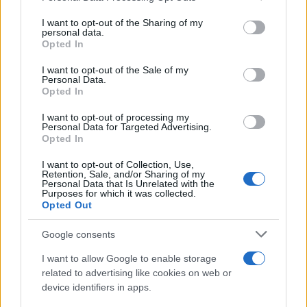
services and may gather and store information including but
not limited to your visit or usage behaviour. You may click to
I want to opt-out of the Sharing of my
personal data.
grant or deny consent to Google and its third-party tags to
Opted In
use your data for below specified purposes in below Google
consent section.
I want to opt-out of the Sale of my
Personal Data.
Opted In
I want to opt-out of processing my
Personal Data for Targeted Advertising.
Opted In
I want to opt-out of Collection, Use,
Retention, Sale, and/or Sharing of my
Nuova Zelanda: ondata di freddo eccezionale porta
Personal Data that Is Unrelated with the
Purposes for which it was collected.
neve a bassa quota
Opted Out
Francesca Lombardi · 4 Ago 2026
Google consents
I want to allow Google to enable storage
PIÙ LETTI
related to advertising like cookies on web or
device identifiers in apps.
1
XPENG Partner del Teatro del Silenzio 2026: Veicoli