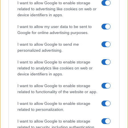
I want to allow Google to enable storage
related to advertising like cookies on web or
device identifiers in apps.
I want to allow my user data to be sent to
Google for online advertising purposes.
Sportmagazine: notizie, approfondimenti e classifiche su
I want to allow Google to send me
calcio, basket, tennis, ciclismo, motori, Formula 1,
personalized advertising.
MotoGP e Olimpiadi. Le ultime news dalle competizioni
nazionali e internazionali, gli highlight delle partite, le
I want to allow Google to enable storage
interviste ai protagonisti e i risultati in tempo reale di tutte
related to analytics like cookies on web or
le discipline che fanno emozionare gli appassionati di
device identifiers in apps.
sport.
I want to allow Google to enable storage
related to functionality of the website or app.
SEZIONI
Calcio
I want to allow Google to enable storage
Tennis
related to personalization.
Basket
I want to allow Google to enable storage
Motori
related to security, including authentication