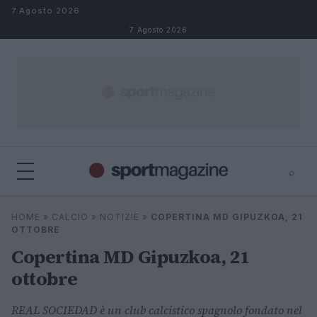
Salta al contenuto
7 Agosto 2026
7 Agosto 2026
⌕
⌕
×
HOME
»
CALCIO
»
NOTIZIE
»
COPERTINA MD GIPUZKOA, 21
Cerca
OTTOBRE
Copertina MD Gipuzkoa, 21
ottobre
REAL SOCIEDAD è un club calcistico spagnolo fondato nel