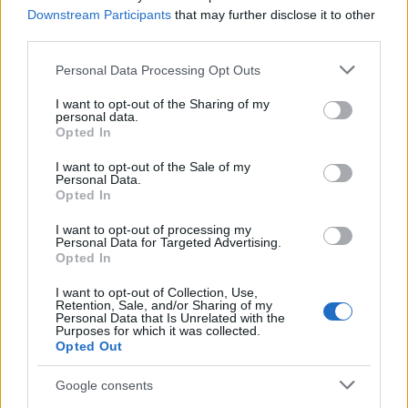
attenzione sana
Downstream Participants
that may further disclose it to other
Francesca Lombardi · 1 Ago 2026
third parties.
Please note that this website/app uses one or more Google
Personal Data Processing Opt Outs
services and may gather and store information including but
not limited to your visit or usage behaviour. You may click to
I want to opt-out of the Sharing of my
PIÙ LETTI
personal data.
grant or deny consent to Google and its third-party tags to
Opted In
use your data for below specified purposes in below Google
1
XPENG Partner del Teatro del Silenzio 2026: Veicoli
consent section.
Elettrici e Musica in Sinfonia
I want to opt-out of the Sale of my
Personal Data.
Opted In
2
Rilancio degli impianti sciistici in Val Vigezzo, Val
Formazza e Valle Antrona
I want to opt-out of processing my
Personal Data for Targeted Advertising.
3
Scoperte carcasse di moto e motori in container
Opted In
destinati al Senegal
I want to opt-out of Collection, Use,
4
Muniain brilla in maglia blu e granata.
Retention, Sale, and/or Sharing of my
Personal Data that Is Unrelated with the
Purposes for which it was collected.
5
Opted Out
Nuova Zelanda: ondata di freddo eccezionale porta
neve a bassa quota
Google consents