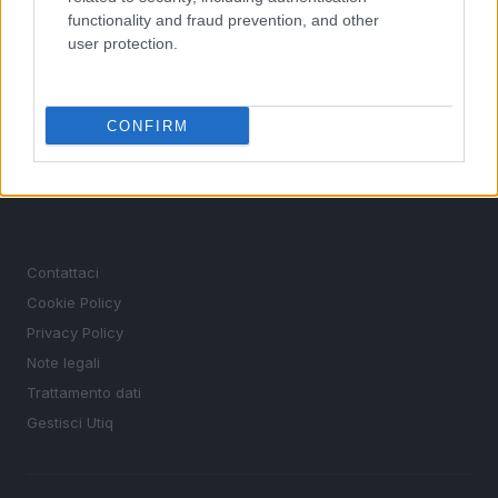
Ciclismo
functionality and fraud prevention, and other
user protection.
Altri sport
MAGAZINE
CONFIRM
Chi siamo
Redazione
Ultime notizie
LEGALE
Contattaci
Cookie Policy
Privacy Policy
Note legali
Trattamento dati
Gestisci Utiq