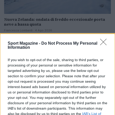
Nuova Zelanda: ondata di freddo eccezionale porta
neve a bassa quota
Francesca Lombardi · 4 Ago 2026
NOTIZIE
Sport Magazine -
Do Not Process My Personal
Information
If you wish to opt-out of the sale, sharing to third parties, or
processing of your personal or sensitive information for
targeted advertising by us, please use the below opt-out
section to confirm your selection. Please note that after your
opt-out request is processed you may continue seeing
interest-based ads based on personal information utilized by
us or personal information disclosed to third parties prior to
your opt-out. You may separately opt-out of the further
disclosure of your personal information by third parties on the
IAB’s list of downstream participants. This information may
Impostazioni telefono e avvisi: ecosistema per
also be disclosed by us to third parties on the
IAB’s List of