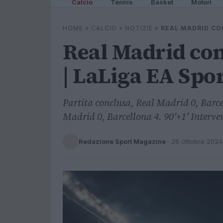
Calcio
Tennis
Basket
Motori
HOME
»
CALCIO
»
NOTIZIE
»
REAL MADRID CO
Real Madrid con
| LaLiga EA Spo
Partita conclusa, Real Madrid 0, Barcel
Madrid 0, Barcellona 4. 90’+1′ Interven
Redazione Sport Magazine
·
26 Ottobre 2024