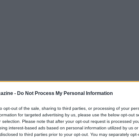
azine -
Do Not Process My Personal Information
to opt-out of the sale, sharing to third parties, or processing of your per
formation for targeted advertising by us, please use the below opt-out s
ellona 4. 90’+2′ Si chiude il secondo tempo,
r selection. Please note that after your opt-out request is processed y
ntervento falloso di Lucas Vázquez (Real
eing interest-based ads based on personal information utilized by us or
) subisce un fallo nella propria metà campo.
disclosed to third parties prior to your opt-out. You may separately opt-