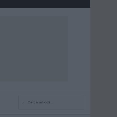
⌕
Cerca