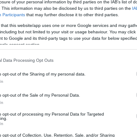
losure of your personal information by third parties on the IAB’s list of
to 2 minuti di recupero. 90’+1′ Fuori gioco,
. This information may also be disclosed by us to third parties on the
IA
tato un passaggio profondo ma Kylian Mbappé
Participants
that may further disclose it to other third parties.
′ Gavi (Barcellona) riceve un cartellino giallo
 that this website/app uses one or more Google services and may gath
i (Barcellona). 90′ Vinícius Júnior (Real
including but not limited to your visit or usage behaviour. You may click 
 to Google and its third-party tags to use your data for below specifi
 sinistra. 89′ Dani Olmo (Barcellona) sbaglia
ogle consent section.
 che termina alto e a lato. Assist di Lamine
cio d’angolo per il Barcellona, con fallo di
l Data Processing Opt Outs
adrid. Antonio Rüdiger ha tentato un
o opt-out of the Sharing of my personal data.
 trovava in fuorigioco. 87′ Sostituzione nel
In
dri. 87′ Éder Militão (Real Madrid) riceve un
o opt-out of the Sale of my Personal Data.
o. 87′ Robert Lewandowski (Barcellona) subisce
In
ilitão (Real Madrid). 86′ Sostituzione nel Real
l posto di Ferland Mendy. 84′ Gol! Real
to opt-out of processing my Personal Data for Targeted
ing.
rcellona) segna con un destro dal centro
In
. Assist di Iñigo Martínez dopo un passaggio
o opt-out of Collection, Use, Retention, Sale, and/or Sharing