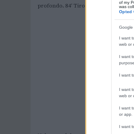
of my P
profondo. 84′ Tiro parato in basso a s
was col
Opted 
Google 
I want t
web or d
I want t
purpose
I want 
I want t
web or d
I want t
or app.
I want t