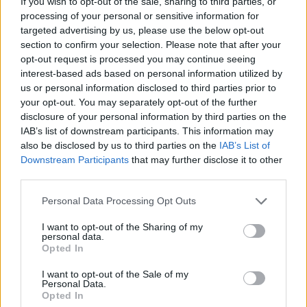
If you wish to opt-out of the sale, sharing to third parties, or
processing of your personal or sensitive information for
targeted advertising by us, please use the below opt-out
section to confirm your selection. Please note that after your
opt-out request is processed you may continue seeing
interest-based ads based on personal information utilized by
us or personal information disclosed to third parties prior to
Governo italiano insiste su neutralità tecnologica per
your opt-out. You may separately opt-out of the further
auto elettriche e ibride
disclosure of your personal information by third parties on the
Francesca Lombardi · 7 Ago 2026
IAB’s list of downstream participants. This information may
also be disclosed by us to third parties on the
IAB’s List of
NOTIZIE
Downstream Participants
that may further disclose it to other
third parties.
Please note that this website/app uses one or more Google
Personal Data Processing Opt Outs
services and may gather and store information including but
not limited to your visit or usage behaviour. You may click to
I want to opt-out of the Sharing of my
personal data.
grant or deny consent to Google and its third-party tags to
Opted In
use your data for below specified purposes in below Google
consent section.
I want to opt-out of the Sale of my
Personal Data.
Opted In