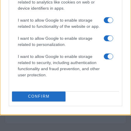
related to analytics like cookies on web or
Francesca Lombardi · 4 Ago 2026
device identifiers in apps.
I want to allow Google to enable storage
related to functionality of the website or app.
PIÙ LETTI
I want to allow Google to enable storage
1
XPENG Partner del Teatro del Silenzio 2026: Veicoli
related to personalization.
Elettrici e Musica in Sinfonia
2
I want to allow Google to enable storage
Rilancio degli impianti sciistici in Val Vigezzo, Val
related to security, including authentication
Formazza e Valle Antrona
functionality and fraud prevention, and other
3
Scoperte carcasse di moto e motori in container
user protection.
destinati al Senegal
4
Nuova Zelanda: ondata di freddo eccezionale porta
neve a bassa quota
CONFIRM
5
Governo italiano insiste su neutralità tecnologica per
auto elettriche e ibride