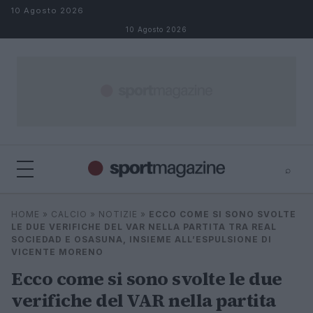
Salta al contenuto
10 Agosto 2026
10 Agosto 2026
⌕
⌕
×
HOME
»
CALCIO
»
NOTIZIE
»
ECCO COME SI SONO SVOLTE
Cerca
LE DUE VERIFICHE DEL VAR NELLA PARTITA TRA REAL
SOCIEDAD E OSASUNA, INSIEME ALL’ESPULSIONE DI
VICENTE MORENO
Ecco come si sono svolte le due
verifiche del VAR nella partita