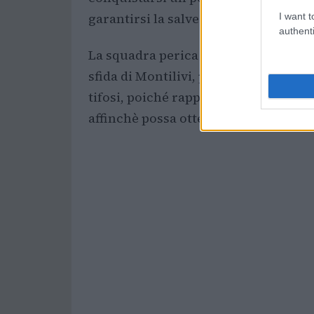
garantirsi la salvezza.
I want t
authenti
La squadra perica ha a disposizione 
sfida di Montilivi, prevista per il 23
tifosi, poiché rappresenta un’opport
affinchè possa ottenere punti vitali e