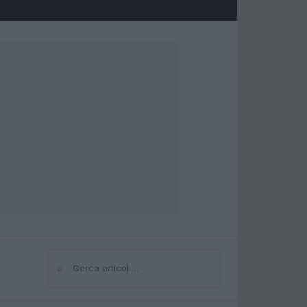
⌕
Cerca