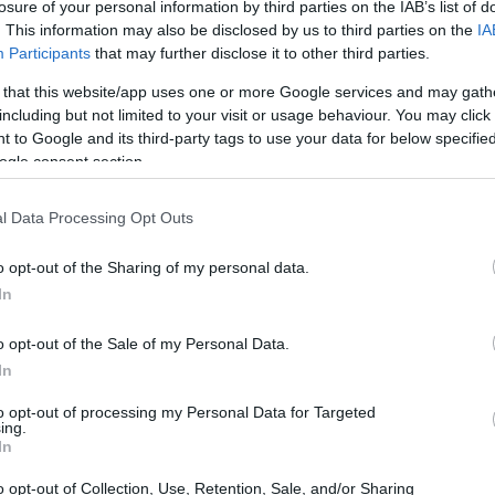
losure of your personal information by third parties on the IAB’s list of
l club si trova per la prima volta in stagione
. This information may also be disclosed by us to third parties on the
IA
i antepenultimo dopo la vittoria del Tenerife
Participants
that may further disclose it to other third parties.
ddirittura peggiorare, considerando che il
 that this website/app uses one or more Google services and may gath
8 punti, sfiderà l’Athletic e, in caso di
including but not limited to your visit or usage behaviour. You may click 
 to Google and its third-party tags to use your data for below specifi
mi a 10.
ogle consent section.
l Data Processing Opt Outs
o opt-out of the Sharing of my personal data.
In
o opt-out of the Sale of my Personal Data.
In
to opt-out of processing my Personal Data for Targeted
ing.
In
o opt-out of Collection, Use, Retention, Sale, and/or Sharing