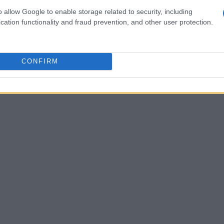
o allow Google to enable storage related to security, including
cation functionality and fraud prevention, and other user protection.
ancora due settimane per prepararsi alla
. Questo incontro è particolarmente atteso dai
CONFIRM
unità per l’allenamento dell’equipaggio,
 ridurre l’ansia che cresce attorno a loro.