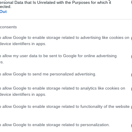
ersonal Data that Is Unrelated with the Purposes for which it
lected.
Out
consents
 particolarmente attenti alla sfida di domani
o allow Google to enable storage related to advertising like cookies on
evice identifiers in apps.
imo in competizione diretta per la salvezza e
uiazules. È fondamentale per l’Espanyol
o allow my user data to be sent to Google for online advertising
cere da tre partite consecutive contro
s.
uadra di Manolo González è determinata a
to allow Google to send me personalized advertising.
 affrontando il Girona, un match che
per migliorare la situazione.
o allow Google to enable storage related to analytics like cookies on
evice identifiers in apps.
 difficile: dovrà affrontare avversari diretti
o allow Google to enable storage related to functionality of the website
i Celta, Getafe (8 dicembre), Las Palmas (22
ladolid (19 gennaio), tutti intenzionati a
o allow Google to enable storage related to personalization.
squadra deve trovare punti in queste sfide per