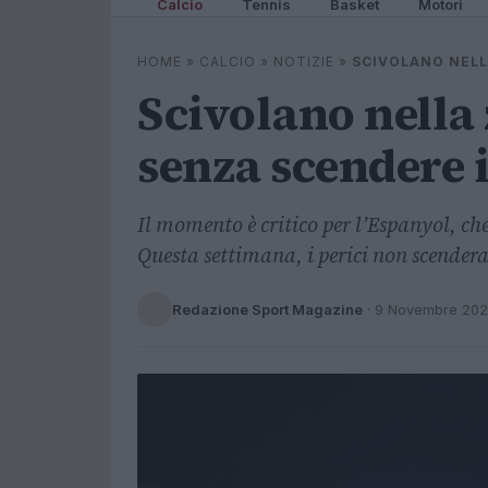
Calcio
Tennis
Basket
Motori
HOME
»
CALCIO
»
NOTIZIE
»
SCIVOLANO NELL
Scivolano nella
senza scendere 
Il momento è critico per l’Espanyol, che
Questa settimana, i perici non scender
Redazione Sport Magazine
·
9 Novembre 20