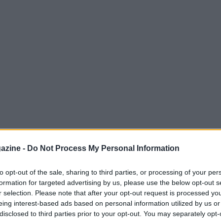
azine -
Do Not Process My Personal Information
to opt-out of the sale, sharing to third parties, or processing of your per
formation for targeted advertising by us, please use the below opt-out s
 che ha bisogno urgente di tornare alla
r selection. Please note that after your opt-out request is processed y
 non scenderanno in campo poiché la partita
eing interest-based ads based on personal information utilized by us or
è stata rinviata a causa dell’impatto
disclosed to third parties prior to your opt-out. You may separately opt-