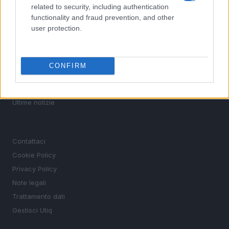
related to security, including authentication
Motori
functionality and fraud prevention, and other
Ciclismo
user protection.
Altri sport
MAGAZINE
CONFIRM
Chi siamo
Redazione
Ultime notizie
LEGALE
Contattaci
Cookie Policy
Privacy Policy
Note legali
Trattamento dati
Gestisci Utiq