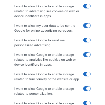
I want to allow Google to enable storage
related to advertising like cookies on web or
device identifiers in apps.
I want to allow my user data to be sent to
Google for online advertising purposes.
I want to allow Google to send me
Sportmagazine: notizie, approfondimenti e classifiche su
personalized advertising.
calcio, basket, tennis, ciclismo, motori, Formula 1,
MotoGP e Olimpiadi. Le ultime news dalle competizioni
I want to allow Google to enable storage
nazionali e internazionali, gli highlight delle partite, le
related to analytics like cookies on web or
interviste ai protagonisti e i risultati in tempo reale di tutte
device identifiers in apps.
le discipline che fanno emozionare gli appassionati di
sport.
I want to allow Google to enable storage
related to functionality of the website or app.
SEZIONI
I want to allow Google to enable storage
Calcio
related to personalization.
Tennis
Basket
I want to allow Google to enable storage