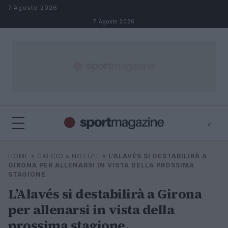
Salta al contenuto
7 Agosto 2026
7 Agosto 2026
⌕
⌕
×
HOME
»
CALCIO
»
NOTIZIE
»
L’ALAVÉS SI DESTABILIRÀ A
Cerca
GIRONA PER ALLENARSI IN VISTA DELLA PROSSIMA
STAGIONE
L’Alavés si destabilirà a Girona
per allenarsi in vista della
prossima stagione.