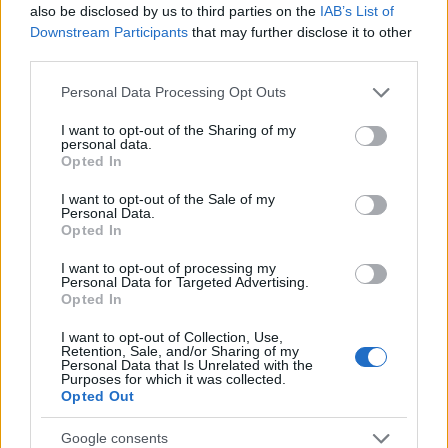
also be disclosed by us to third parties on the
IAB’s List of
Impostazioni telefono e avvisi: ecosistema per
attenzione sana
Downstream Participants
that may further disclose it to other
third parties.
Francesca Lombardi · 1 Ago 2026
Please note that this website/app uses one or more Google
Personal Data Processing Opt Outs
services and may gather and store information including but
not limited to your visit or usage behaviour. You may click to
I want to opt-out of the Sharing of my
PIÙ LETTI
personal data.
grant or deny consent to Google and its third-party tags to
Opted In
use your data for below specified purposes in below Google
1
XPENG Partner del Teatro del Silenzio 2026: Veicoli
consent section.
I want to opt-out of the Sale of my
Elettrici e Musica in Sinfonia
Personal Data.
Opted In
2
Rilancio degli impianti sciistici in Val Vigezzo, Val
Formazza e Valle Antrona
I want to opt-out of processing my
Personal Data for Targeted Advertising.
3
Opted In
Scoperte carcasse di moto e motori in container
destinati al Senegal
I want to opt-out of Collection, Use,
Retention, Sale, and/or Sharing of my
4
Il Córdoba ha ottenuto il II Trofeo Puertas dopo aver
Personal Data that Is Unrelated with the
sconfitto il Rayo ai rigori.
Purposes for which it was collected.
Opted Out
5
Nuova Zelanda: ondata di freddo eccezionale porta
neve a bassa quota
Google consents