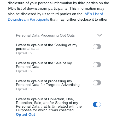
disclosure of your personal information by third parties on the
IAB’s list of downstream participants. This information may
also be disclosed by us to third parties on the
IAB’s List of
Downstream Participants
that may further disclose it to other
third parties.
Please note that this website/app uses one or more Google
Personal Data Processing Opt Outs
services and may gather and store information including but
not limited to your visit or usage behaviour. You may click to
I want to opt-out of the Sharing of my
personal data.
grant or deny consent to Google and its third-party tags to
Opted In
use your data for below specified purposes in below Google
consent section.
I want to opt-out of the Sale of my
Personal Data.
Governo italiano insiste su neutralità tecnologica per
Opted In
auto elettriche e ibride
Francesca Lombardi · 7 Ago 2026
I want to opt-out of processing my
Personal Data for Targeted Advertising.
Opted In
NOTIZIE
I want to opt-out of Collection, Use,
Retention, Sale, and/or Sharing of my
Personal Data that Is Unrelated with the
Purposes for which it was collected.
Opted Out