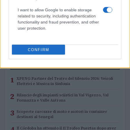
I want to allow Google to enable storage
related to security, including authentication
functionality and fraud prevention, and other
Nuova Zelanda: ondata di freddo eccezionale porta
user protection.
neve a bassa quota
Francesca Lombardi · 4 Ago 2026
CONFIRM
PIÙ LETTI
1
XPENG Partner del Teatro del Silenzio 2026: Veicoli
Elettrici e Musica in Sinfonia
2
Rilancio degli impianti sciistici in Val Vigezzo, Val
Formazza e Valle Antrona
3
Scoperte carcasse di moto e motori in container
destinati al Senegal
4
Il Córdoba ha ottenuto il II Trofeo Puertas dopo aver