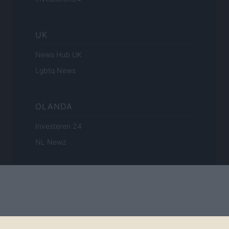
UK
News Hub UK
Lgbtq News
OLANDA
Investeren 24
NL Newz