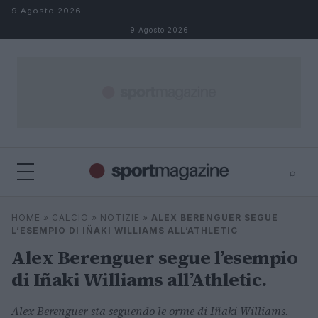
Salta al contenuto
9 Agosto 2026
9 Agosto 2026
⌕
⌕
×
HOME
»
CALCIO
»
NOTIZIE
»
ALEX BERENGUER SEGUE
Cerca
L’ESEMPIO DI IÑAKI WILLIAMS ALL’ATHLETIC
Alex Berenguer segue l’esempio
di Iñaki Williams all’Athletic.
Alex Berenguer sta seguendo le orme di Iñaki Williams.