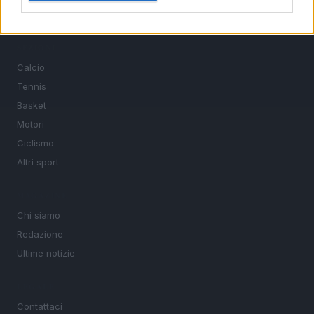
sport.
SEZIONI
Calcio
Tennis
Basket
Motori
Ciclismo
Altri sport
MAGAZINE
Chi siamo
Redazione
Ultime notizie
LEGALE
Contattaci