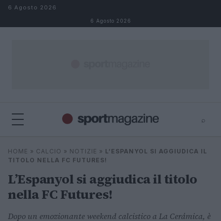
Salta al contenuto
6 Agosto 2026
6 Agosto 2026
⌕
⌕
×
HOME
»
CALCIO
»
NOTIZIE
»
L’ESPANYOL SI AGGIUDICA IL
Cerca
TITOLO NELLA FC FUTURES!
L’Espanyol si aggiudica il titolo
nella FC Futures!
Dopo un emozionante weekend calcistico a La Cerámica, è