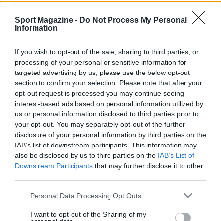
Sport Magazine -
Do Not Process My Personal
Information
If you wish to opt-out of the sale, sharing to third parties, or
processing of your personal or sensitive information for
targeted advertising by us, please use the below opt-out
section to confirm your selection. Please note that after your
opt-out request is processed you may continue seeing
interest-based ads based on personal information utilized by
us or personal information disclosed to third parties prior to
your opt-out. You may separately opt-out of the further
Nuova Zelanda: ondata di freddo eccezionale porta
disclosure of your personal information by third parties on the
neve a bassa quota
IAB’s list of downstream participants. This information may
Francesca Lombardi · 4 Ago 2026
also be disclosed by us to third parties on the
IAB’s List of
Downstream Participants
that may further disclose it to other
NOTIZIE
third parties.
Please note that this website/app uses one or more Google
Personal Data Processing Opt Outs
services and may gather and store information including but
not limited to your visit or usage behaviour. You may click to
I want to opt-out of the Sharing of my