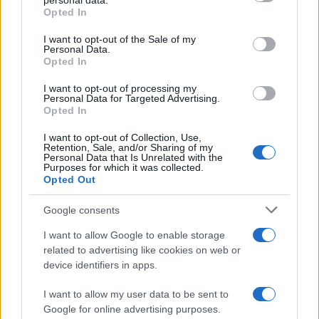
personal data.
grant or deny consent to Google and its third-party tags to
Opted In
use your data for below specified purposes in below Google
consent section.
I want to opt-out of the Sale of my
Personal Data.
Opted In
I want to opt-out of processing my
Personal Data for Targeted Advertising.
Opted In
Impostazioni telefono e avvisi: ecosistema per
I want to opt-out of Collection, Use,
attenzione sana
Retention, Sale, and/or Sharing of my
Personal Data that Is Unrelated with the
Francesca Lombardi · 1 Ago 2026
Purposes for which it was collected.
Opted Out
Google consents
PIÙ LETTI
I want to allow Google to enable storage
1
related to advertising like cookies on web or
XPENG Partner del Teatro del Silenzio 2026: Veicoli
device identifiers in apps.
Elettrici e Musica in Sinfonia
2
Rilancio degli impianti sciistici in Val Vigezzo, Val
I want to allow my user data to be sent to
Formazza e Valle Antrona
Google for online advertising purposes.