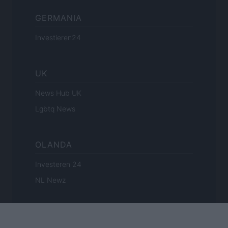
GERMANIA
Investieren24
UK
News Hub UK
Lgbtq News
OLANDA
Investeren 24
NL Newz