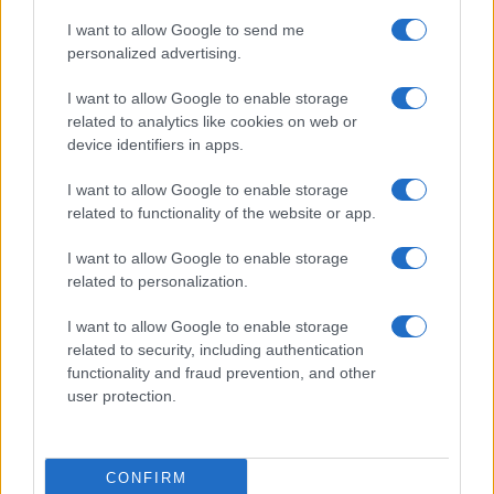
3
Scoperte carcasse di moto e motori in container
I want to allow Google to send me
destinati al Senegal
personalized advertising.
4
Muniain brilla in maglia blu e granata.
I want to allow Google to enable storage
related to analytics like cookies on web or
5
Il Córdoba ha ottenuto il II Trofeo Puertas dopo aver
device identifiers in apps.
sconfitto il Rayo ai rigori.
I want to allow Google to enable storage
related to functionality of the website or app.
I want to allow Google to enable storage
related to personalization.
I want to allow Google to enable storage
related to security, including authentication
Sportmagazine: notizie, approfondimenti e classifiche su
functionality and fraud prevention, and other
calcio, basket, tennis, ciclismo, motori, Formula 1,
user protection.
MotoGP e Olimpiadi. Le ultime news dalle competizioni
nazionali e internazionali, gli highlight delle partite, le
interviste ai protagonisti e i risultati in tempo reale di tutte
CONFIRM
le discipline che fanno emozionare gli appassionati di