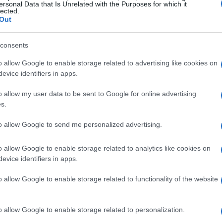
are in Brasile. Acquistato da Monchi per
ersonal Data that Is Unrelated with the Purposes for which it
lected.
imento di 13,5 milioni di euro, il suo
Out
o un insuccesso.
consents
o allow Google to enable storage related to advertising like cookies on
evice identifiers in apps.
o allow my user data to be sent to Google for online advertising
s.
to allow Google to send me personalized advertising.
o allow Google to enable storage related to analytics like cookies on
evice identifiers in apps.
o allow Google to enable storage related to functionality of the website
o allow Google to enable storage related to personalization.