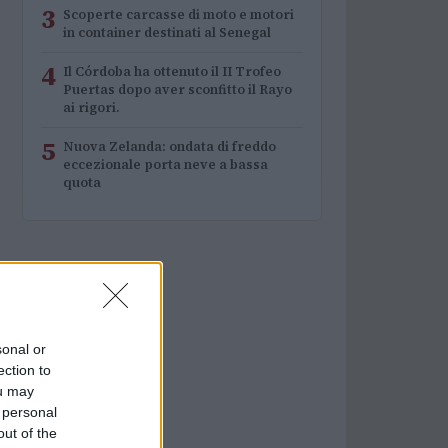
3
Scoperte carcasse di moto e motori
in container destinati al Senegal
4
Il Córdoba ha ottenuto il II Trofeo
Puertas dopo aver sconfitto il Rayo
ai rigori.
5
Nuova Zelanda: ondata di freddo
eccezionale porta neve a bassa
quota
sonal or
ection to
ou may
 personal
out of the