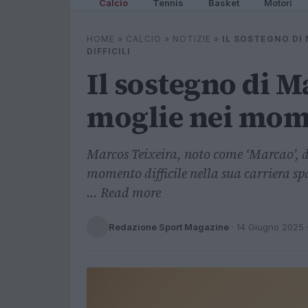
Calcio
Tennis
Basket
Motori
HOME
»
CALCIO
»
NOTIZIE
»
IL SOSTEGNO DI
DIFFICILI
Il sostegno di 
moglie nei momen
Marcos Teixeira, noto come ‘Marcao’, di
momento difficile nella sua carriera s
... Read more
Redazione Sport Magazine
·
14 Giugno 2025