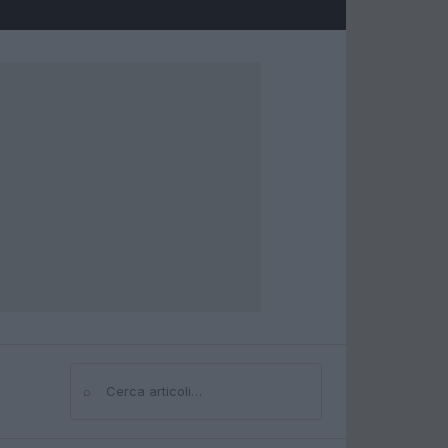
⌕
Cerca