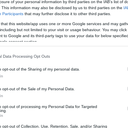
 spagnola. Da quando è arrivato in Spagna, la
losure of your personal information by third parties on the IAB’s list of
. This information may also be disclosed by us to third parties on the
IA
ha affrontato infortuni, è stato emarginato e
Participants
that may further disclose it to other third parties.
 le sue preoccupazioni professionali sono ora
 that this website/app uses one or more Google services and may gath
ggiare una situazione ben più grave con la sua
including but not limited to your visit or usage behaviour. You may click 
 un cancro. Il calciatore ha condiviso sui
 to Google and its third-party tags to use your data for below specifi
ogle consent section.
i alla moglie, che ha iniziato il suo percorso
ificato, ha sottolineato che la loro sfida
l Data Processing Opt Outs
ultimi giorni, Marcao ha postato vari
tegno alla consorte durante questa lotta così
o opt-out of the Sharing of my personal data.
In
festato il proprio incoraggiamento attraverso
 pubblicata una foto della coppia con un
o opt-out of the Sale of my Personal Data.
oraggio. #MaiArrendersi”. Nel frattempo, il
In
erto. Con uno dei salari più elevati della
to opt-out of processing my Personal Data for Targeted
ing.
ray non è stato preso in considerazione dai
In
rifiutato le proposte di trasferimento, in
o opt-out of Collection, Use, Retention, Sale, and/or Sharing