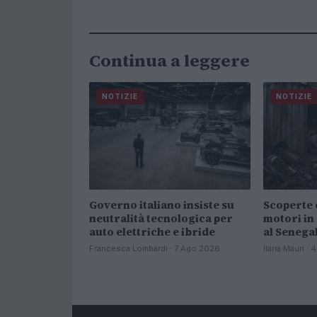
Continua a leggere
NOTIZIE
NOTIZIE
Governo italiano insiste su
Scoperte 
neutralità tecnologica per
motori in
auto elettriche e ibride
al Senega
Francesca Lombardi · 7 Ago 2026
Ilaria Mauri ·