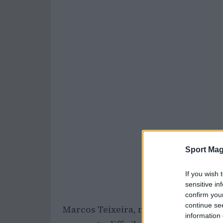
Sport Mag
If you wish 
sensitive in
confirm you
continue se
Marcos Teixeira, noto come ‘Marcao’,
information 