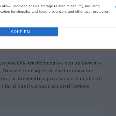
o allow Google to enable storage related to security, including
cation functionality and fraud prevention, and other user protection.
CONFIRM
 un possibile trasferimento e con un mercato
i, Miovski è consapevole che la situazione
ora, ha un obiettivo preciso: incrementare il
 far sì che il Girona riacquisti l’ardore