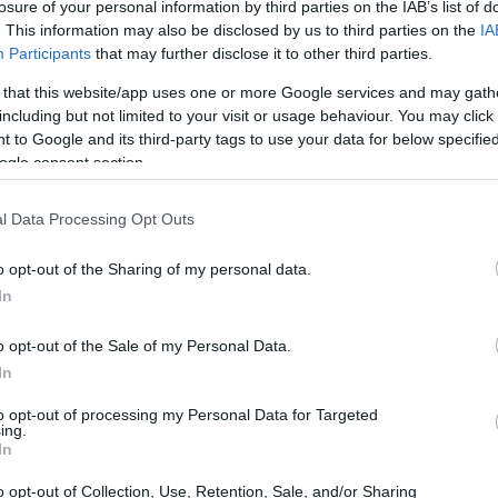
losure of your personal information by third parties on the IAB’s list of
 su debut en LaLiga, tanto a nivel personal
. This information may also be disclosed by us to third parties on the
IA
 que su futuro en Montilivi aún es incierto.
Participants
that may further disclose it to other third parties.
ción comenzó incluso antes de su llegada a la
 that this website/app uses one or more Google services and may gath
iones para su traspaso desde el Aberdeen se
including but not limited to your visit or usage behaviour. You may click 
 to Google and its third-party tags to use your data for below specifi
una pretemporada adecuada. “No estuve listo
ogle consent section.
 afectado físicamente”, mencionó,
a integrarse con sus compañeros tuvo un
l Data Processing Opt Outs
de haber llegado a Catalunya con la etiqueta
o opt-out of the Sharing of my personal data.
nseguido marcar dos goles en 20 partidos de
In
nfianza sigue intacta. “He superado
rera. Esto solo me impulsa a seguir
o opt-out of the Sale of my Personal Data.
In
ro también expresó su descontento con el
 ha beneficiado a los atacantes esta
to opt-out of processing my Personal Data for Targeted
ing.
a, con escasos centros y pocas
In
 así”, lamentó. A pesar de eso, confiesa
o opt-out of Collection, Use, Retention, Sale, and/or Sharing