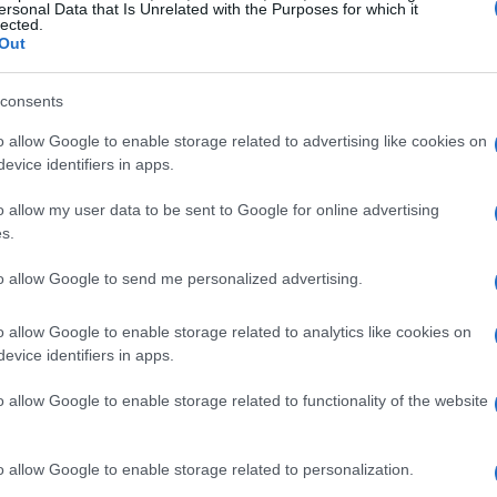
ersonal Data that Is Unrelated with the Purposes for which it
chel, aunque se mostró sorprendido por la
lected.
Out
internacional de marzo. Respecto a su
 fue claro: priorizó el proyecto deportivo
consents
l club por su enfoque ofensivo, pero la
o allow Google to enable storage related to advertising like cookies on
ra todos. Aun así, conseguimos
evice identifiers in apps.
o que respecta a su futuro, el delantero, que
o allow my user data to be sent to Google for online advertising
ever que hay opciones abiertas. “No puedo
s.
 El Girona me considera un proyecto a largo
to allow Google to send me personalized advertising.
concluyó.
o allow Google to enable storage related to analytics like cookies on
evice identifiers in apps.
o allow Google to enable storage related to functionality of the website
o allow Google to enable storage related to personalization.