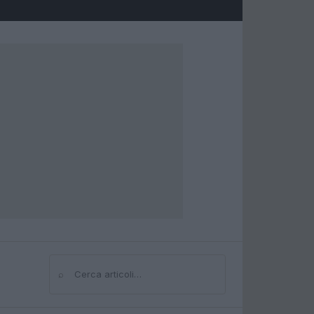
⌕
Cerca