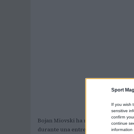
Sport Mag
If you wish 
sensitive in
confirm you
Bojan Miovski ha realizado un análi
continue se
durante una entrevista extensa con 
information 