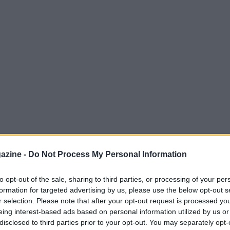
azine -
Do Not Process My Personal Information
to opt-out of the sale, sharing to third parties, or processing of your per
formation for targeted advertising by us, please use the below opt-out s
r selection. Please note that after your opt-out request is processed y
sis sobre su primera temporada en el Girona
eing interest-based ads based on personal information utilized by us or
el medio macedonio RG. El atacante admitió
disclosed to third parties prior to your opt-out. You may separately opt-