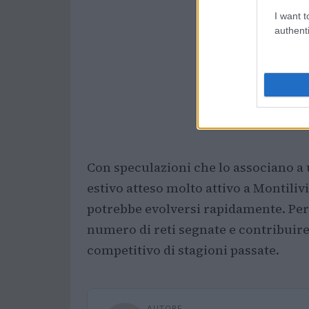
I want t
authenti
Con speculazioni che lo associano a
estivo atteso molto attivo a Montiliv
potrebbe evolversi rapidamente. Per 
numero di reti segnate e contribuire a
competitivo di stagioni passate.
AUTORE