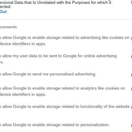
ersonal Data that Is Unrelated with the Purposes for which it
ticolare, il centrocampista è stato trasferito
lected.
Out
ù due di bonus, nell’agosto del 2023.
consents
o allow Google to enable storage related to advertising like cookies on
evice identifiers in apps.
o allow my user data to be sent to Google for online advertising
s.
to allow Google to send me personalized advertising.
o allow Google to enable storage related to analytics like cookies on
evice identifiers in apps.
o allow Google to enable storage related to functionality of the website
o allow Google to enable storage related to personalization.