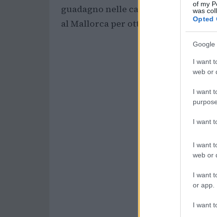
of my P
guadagno nelle casse del club. In par
was col
Opted 
al Mallorca per otto milioni fissi, pi
Google 
I want t
web or d
I want t
purpose
I want 
I want t
web or d
I want t
or app.
I want t