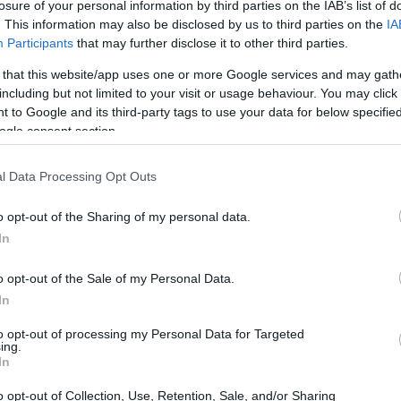
losure of your personal information by third parties on the IAB’s list of
re somme importanti per portarli via. Joan
. This information may also be disclosed by us to third parties on the
IA
ellona, avendo già risolto il suo contratto con
Participants
that may further disclose it to other third parties.
a di uscita. Solo un anno fa, alla fine di
 that this website/app uses one or more Google services and may gath
 intenso fino all’ultimo per acquistare il
including but not limited to your visit or usage behaviour. You may click 
 to Google and its third-party tags to use your data for below specifi
unto l’importo della clausola (25 milioni), e
ogle consent section.
e ferma, senza aprire a trattative, quindi
ita e quest’anno il suo valore è
l Data Processing Opt Outs
uno degli asset più importanti del club. Il
o opt-out of the Sharing of my personal data.
o importo, compresa l’adeguamento dell’IPC:
In
arcia non è isolata. Negli ultimi due anni,
o opt-out of the Sale of my Personal Data.
i trasferimento mirate a ottenere il massimo,
In
lla sessione estiva del 2023, sotto la nuova
ha cominciato a farsi rispettare, realizzando
to opt-out of processing my Personal Data for Targeted
ing.
to critico dopo la retrocessione in Segunda.
In
ati ceduti, ma hanno portato un buon
o opt-out of Collection, Use, Retention, Sale, and/or Sharing