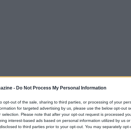
azine -
Do Not Process My Personal Information
to opt-out of the sale, sharing to third parties, or processing of your per
formation for targeted advertising by us, please use the below opt-out s
ssuto un cambiamento significativo nel
r selection. Please note that after your opt-out request is processed y
ultimi due. Il club non ha svenduto i propri
eing interest-based ads based on personal information utilized by us or
avessero contratto e fossero contesi da
disclosed to third parties prior to your opt-out. You may separately opt-