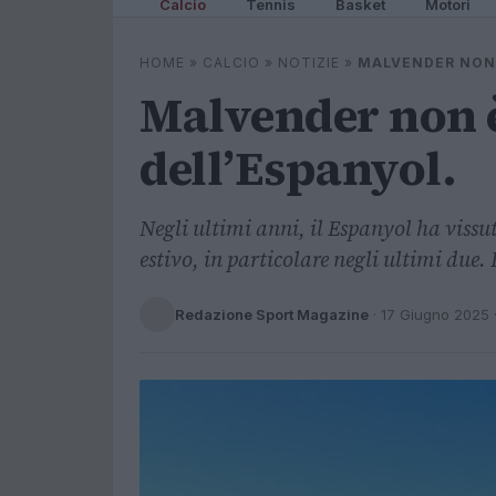
Calcio
Tennis
Basket
Motori
HOME
»
CALCIO
»
NOTIZIE
»
MALVENDER NON 
Malvender non è
dell’Espanyol.
Negli ultimi anni, il Espanyol ha viss
estivo, in particolare negli ultimi due.
Redazione Sport Magazine
·
17 Giugno 2025