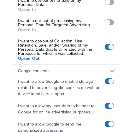
I want to opt-out of the Sale of my
Personal Data.
Opted In
I want to opt-out of processing my
Impostazioni telefono e avvisi: ecosistema per
Personal Data for Targeted Advertising.
attenzione sana
Opted In
Francesca Lombardi · 1 Ago 2026
I want to opt-out of Collection, Use,
Retention, Sale, and/or Sharing of my
Personal Data that Is Unrelated with the
Purposes for which it was collected.
Opted Out
PIÙ LETTI
Google consents
1
XPENG Partner del Teatro del Silenzio 2026: Veicoli
Elettrici e Musica in Sinfonia
I want to allow Google to enable storage
related to advertising like cookies on web or
2
Rilancio degli impianti sciistici in Val Vigezzo, Val
device identifiers in apps.
Formazza e Valle Antrona
3
I want to allow my user data to be sent to
Scoperte carcasse di moto e motori in container
destinati al Senegal
Google for online advertising purposes.
4
Muniain brilla in maglia blu e granata.
I want to allow Google to send me
personalized advertising.