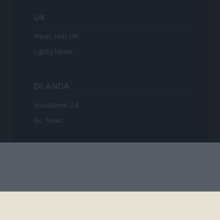
UK
News Hub UK
Lgbtq News
OLANDA
Investeren 24
NL Newz