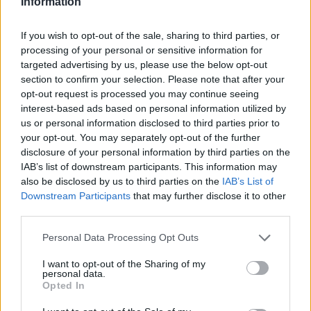
Information
If you wish to opt-out of the sale, sharing to third parties, or
processing of your personal or sensitive information for
targeted advertising by us, please use the below opt-out
section to confirm your selection. Please note that after your
opt-out request is processed you may continue seeing
interest-based ads based on personal information utilized by
Nuova Zelanda: ondata di freddo eccezionale porta
neve a bassa quota
us or personal information disclosed to third parties prior to
your opt-out. You may separately opt-out of the further
Francesca Lombardi · 4 Ago 2026
disclosure of your personal information by third parties on the
IAB’s list of downstream participants. This information may
NOTIZIE
also be disclosed by us to third parties on the
IAB’s List of
Downstream Participants
that may further disclose it to other
third parties.
Please note that this website/app uses one or more Google
Personal Data Processing Opt Outs
services and may gather and store information including but
not limited to your visit or usage behaviour. You may click to
I want to opt-out of the Sharing of my
personal data.
grant or deny consent to Google and its third-party tags to
Opted In
use your data for below specified purposes in below Google
consent section.