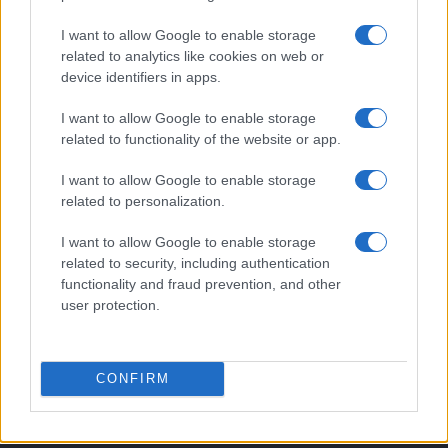
5
Nuova Zelanda: ondata di freddo eccezionale porta
I want to allow Google to enable storage
neve a bassa quota
related to analytics like cookies on web or
device identifiers in apps.
I want to allow Google to enable storage
related to functionality of the website or app.
I want to allow Google to enable storage
related to personalization.
Sportmagazine: notizie, approfondimenti e classifiche su
I want to allow Google to enable storage
calcio, basket, tennis, ciclismo, motori, Formula 1,
related to security, including authentication
MotoGP e Olimpiadi. Le ultime news dalle competizioni
functionality and fraud prevention, and other
nazionali e internazionali, gli highlight delle partite, le
user protection.
interviste ai protagonisti e i risultati in tempo reale di tutte
le discipline che fanno emozionare gli appassionati di
sport.
CONFIRM
SEZIONI
Calcio