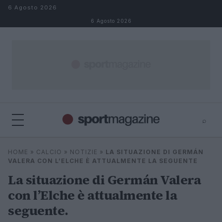
Salta al contenuto
6 Agosto 2026
6 Agosto 2026
⌕
⌕
×
HOME
»
CALCIO
»
NOTIZIE
»
LA SITUAZIONE DI GERMÁN
Cerca
VALERA CON L’ELCHE È ATTUALMENTE LA SEGUENTE
La situazione di Germán Valera
con l’Elche è attualmente la
seguente.