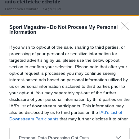
auto elettriche e ibride
Francesca Lombardi · 7 Ago 2026
NOTIZIE
Sport Magazine -
Do Not Process My Personal
Information
If you wish to opt-out of the sale, sharing to third parties, or
processing of your personal or sensitive information for
targeted advertising by us, please use the below opt-out
section to confirm your selection. Please note that after your
opt-out request is processed you may continue seeing
interest-based ads based on personal information utilized by
us or personal information disclosed to third parties prior to
your opt-out. You may separately opt-out of the further
disclosure of your personal information by third parties on the
IAB’s list of downstream participants. This information may
Scoperte carcasse di moto e motori in container
also be disclosed by us to third parties on the
IAB’s List of
destinati al Senegal
Downstream Participants
that may further disclose it to other
Ilaria Mauri · 4 Ago 2026
third parties.
Please note that this website/app uses one or more Google
NOTIZIE
Personal Data Processing Opt Outs