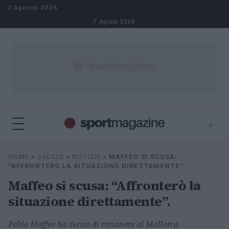
Salta al contenuto
7 Agosto 2026
7 Agosto 2026
⌕
⌕
×
HOME
»
CALCIO
»
NOTIZIE
»
MAFFEO SI SCUSA:
Cerca
“AFFRONTERÒ LA SITUAZIONE DIRETTAMENTE”
Maffeo si scusa: “Affronterò la
situazione direttamente”.
Pablo Maffeo ha deciso di rimanere al Mallorca