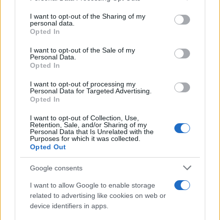
services and may gather and store information including but
not limited to your visit or usage behaviour. You may click to
I want to opt-out of the Sharing of my
personal data.
grant or deny consent to Google and its third-party tags to
Opted In
use your data for below specified purposes in below Google
consent section.
I want to opt-out of the Sale of my
Personal Data.
Opted In
I want to opt-out of processing my
Personal Data for Targeted Advertising.
Opted In
I want to opt-out of Collection, Use,
Retention, Sale, and/or Sharing of my
Nuova Zelanda: ondata di freddo eccezionale porta
Personal Data that Is Unrelated with the
Purposes for which it was collected.
neve a bassa quota
Opted Out
Francesca Lombardi · 4 Ago 2026
Google consents
I want to allow Google to enable storage
PIÙ LETTI
related to advertising like cookies on web or
device identifiers in apps.
1
XPENG Partner del Teatro del Silenzio 2026: Veicoli