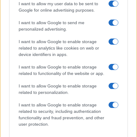
Elettrici e Musica in Sinfonia
I want to allow my user data to be sent to
Google for online advertising purposes.
2
Rilancio degli impianti sciistici in Val Vigezzo, Val
Formazza e Valle Antrona
I want to allow Google to send me
personalized advertising.
3
Scoperte carcasse di moto e motori in container
destinati al Senegal
I want to allow Google to enable storage
related to analytics like cookies on web or
4
Il Córdoba ha ottenuto il II Trofeo Puertas dopo aver
device identifiers in apps.
sconfitto il Rayo ai rigori.
5
I want to allow Google to enable storage
Nuova Zelanda: ondata di freddo eccezionale porta
neve a bassa quota
related to functionality of the website or app.
I want to allow Google to enable storage
related to personalization.
I want to allow Google to enable storage
related to security, including authentication
functionality and fraud prevention, and other
user protection.
Sportmagazine: notizie, approfondimenti e classifiche su