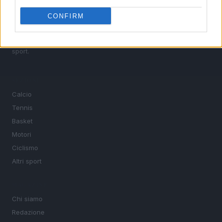
calcio, basket, tennis, ciclismo, motori, Formula 1,
MotoGP e Olimpiadi. Le ultime news dalle competizioni
CONFIRM
nazionali e internazionali, gli highlight delle partite, le
interviste ai protagonisti e i risultati in tempo reale di tutte
le discipline che fanno emozionare gli appassionati di
sport.
SEZIONI
Calcio
Tennis
Basket
Motori
Ciclismo
Altri sport
MAGAZINE
Chi siamo
Redazione