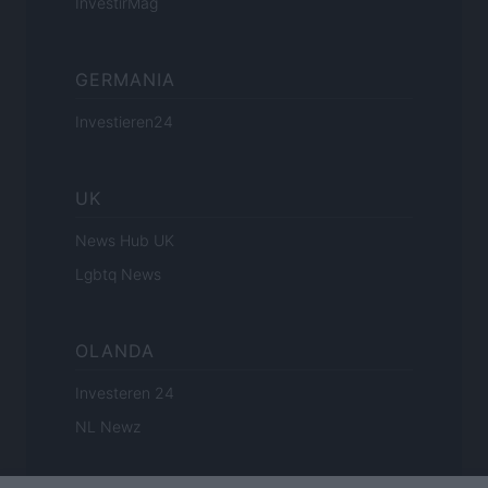
InvestirMag
GERMANIA
Investieren24
UK
News Hub UK
Lgbtq News
OLANDA
Investeren 24
NL Newz