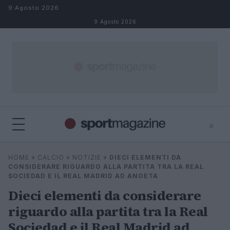
Salta al contenuto
9 Agosto 2026
9 Agosto 2026
⌕
⌕
×
HOME
»
CALCIO
»
NOTIZIE
»
DIECI ELEMENTI DA
Cerca
CONSIDERARE RIGUARDO ALLA PARTITA TRA LA REAL
SOCIEDAD E IL REAL MADRID AD ANOETA
Dieci elementi da considerare
riguardo alla partita tra la Real
Sociedad e il Real Madrid ad