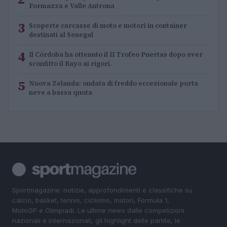
Formazza e Valle Antrona
3
Scoperte carcasse di moto e motori in container
destinati al Senegal
4
Il Córdoba ha ottenuto il II Trofeo Puertas dopo aver
sconfitto il Rayo ai rigori.
5
Nuova Zelanda: ondata di freddo eccezionale porta
neve a bassa quota
Sportmagazine: notizie, approfondimenti e classifiche su
calcio, basket, tennis, ciclismo, motori, Formula 1,
MotoGP e Olimpiadi. Le ultime news dalle competizioni
nazionali e internazionali, gli highlight delle partite, le