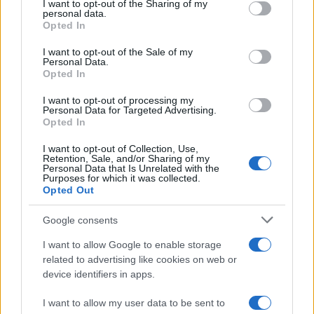
not limited to your visit or usage behaviour. You may click to
I want to opt-out of the Sharing of my
personal data.
grant or deny consent to Google and its third-party tags to
Opted In
Continua a leggere
use your data for below specified purposes in below Google
consent section.
I want to opt-out of the Sale of my
Personal Data.
NOTIZIE
Opted In
I want to opt-out of processing my
Personal Data for Targeted Advertising.
Opted In
I want to opt-out of Collection, Use,
Retention, Sale, and/or Sharing of my
Personal Data that Is Unrelated with the
Purposes for which it was collected.
Opted Out
Google consents
I want to allow Google to enable storage
related to advertising like cookies on web or
Governo italiano insiste su neutralità tecnologica per
device identifiers in apps.
auto elettriche e ibride
Francesca Lombardi · 7 Ago 2026
I want to allow my user data to be sent to