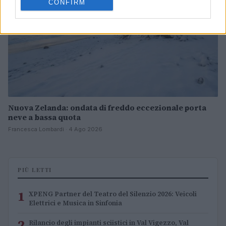
CONFIRM
Nuova Zelanda: ondata di freddo eccezionale porta
neve a bassa quota
Francesca Lombardi · 4 Ago 2026
PIÙ LETTI
1
XPENG Partner del Teatro del Silenzio 2026: Veicoli
Elettrici e Musica in Sinfonia
2
Rilancio degli impianti sciistici in Val Vigezzo, Val