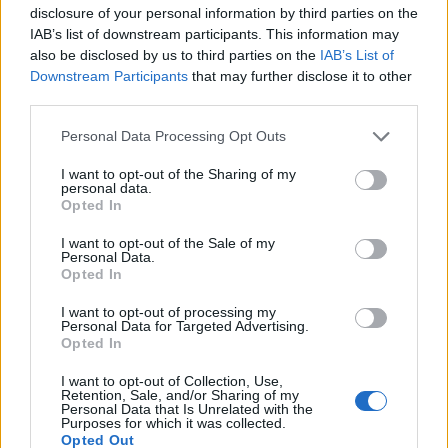
disclosure of your personal information by third parties on the
IAB’s list of downstream participants. This information may
also be disclosed by us to third parties on the
IAB’s List of
Downstream Participants
that may further disclose it to other
third parties.
Please note that this website/app uses one or more Google
Personal Data Processing Opt Outs
services and may gather and store information including but
not limited to your visit or usage behaviour. You may click to
I want to opt-out of the Sharing of my
personal data.
grant or deny consent to Google and its third-party tags to
Opted In
use your data for below specified purposes in below Google
consent section.
I want to opt-out of the Sale of my
Personal Data.
Opted In
I want to opt-out of processing my
Personal Data for Targeted Advertising.
Opted In
Continua a leggere
I want to opt-out of Collection, Use,
Retention, Sale, and/or Sharing of my
Personal Data that Is Unrelated with the
Purposes for which it was collected.
NOTIZIE
Opted Out