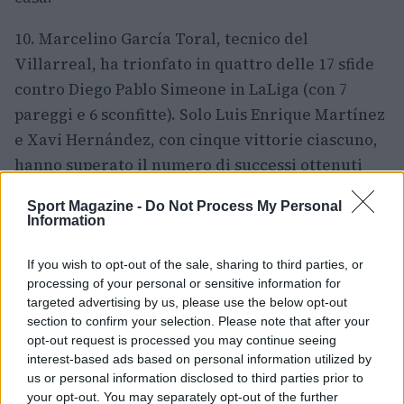
10. Marcelino García Toral, tecnico del
Villarreal, ha trionfato in quattro delle 17 sfide
contro Diego Pablo Simeone in LaLiga (con 7
pareggi e 6 sconfitte). Solo Luis Enrique Martínez
e Xavi Hernández, con cinque vittorie ciascuno,
hanno superato il numero di successi ottenuti
contro l’allenatore argentino nella competizione.
Sport Magazine -
Do Not Process My Personal
Information
If you wish to opt-out of the sale, sharing to third parties, or
AUTORE
Redazione Sport Magazine
processing of your personal or sensitive information for
targeted advertising by us, please use the below opt-out
section to confirm your selection. Please note that after your
opt-out request is processed you may continue seeing
interest-based ads based on personal information utilized by
us or personal information disclosed to third parties prior to
your opt-out. You may separately opt-out of the further