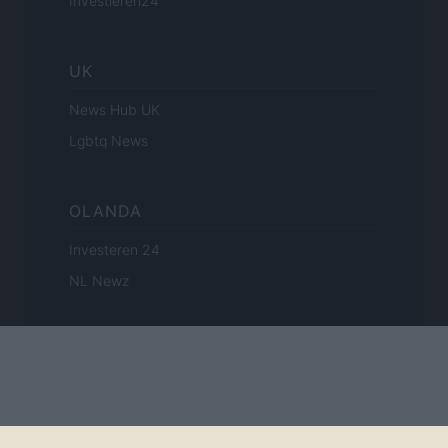
Investieren24
UK
News Hub UK
Lgbtq News
OLANDA
Investeren 24
NL Newz