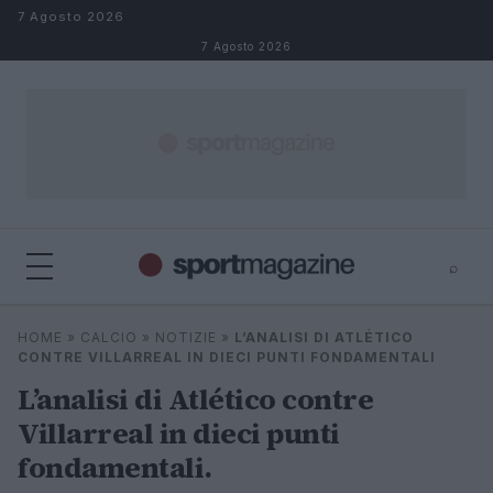
Salta al contenuto
7 Agosto 2026
7 Agosto 2026
⌕
⌕
×
HOME
»
CALCIO
»
NOTIZIE
»
L’ANALISI DI ATLÉTICO
Cerca
CONTRE VILLARREAL IN DIECI PUNTI FONDAMENTALI
L’analisi di Atlético contre
Villarreal in dieci punti
fondamentali.