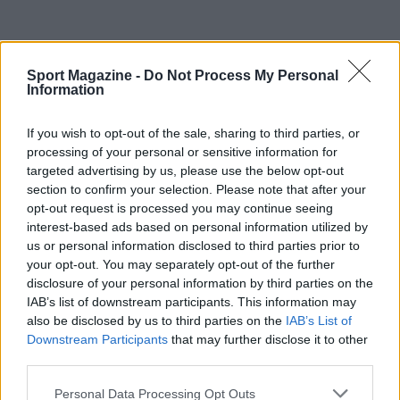
Sport Magazine -
Do Not Process My Personal
Continua a leggere
Information
If you wish to opt-out of the sale, sharing to third parties, or
NOTIZIE
processing of your personal or sensitive information for
targeted advertising by us, please use the below opt-out
section to confirm your selection. Please note that after your
opt-out request is processed you may continue seeing
interest-based ads based on personal information utilized by
us or personal information disclosed to third parties prior to
your opt-out. You may separately opt-out of the further
disclosure of your personal information by third parties on the
IAB’s list of downstream participants. This information may
also be disclosed by us to third parties on the
IAB’s List of
Downstream Participants
that may further disclose it to other
third parties.
Governo italiano insiste su neutralità tecnologica per
Please note that this website/app uses one or more Google
Personal Data Processing Opt Outs
auto elettriche e ibride