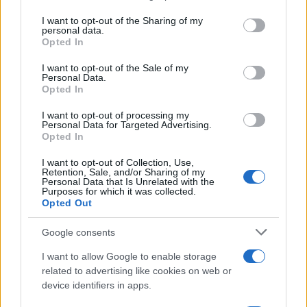
services and may gather and store information including but
Francesca Lombardi · 7 Ago 2026
not limited to your visit or usage behaviour. You may click to
I want to opt-out of the Sharing of my
personal data.
grant or deny consent to Google and its third-party tags to
Opted In
NOTIZIE
use your data for below specified purposes in below Google
consent section.
I want to opt-out of the Sale of my
Personal Data.
Opted In
I want to opt-out of processing my
Personal Data for Targeted Advertising.
Opted In
I want to opt-out of Collection, Use,
Retention, Sale, and/or Sharing of my
Personal Data that Is Unrelated with the
Purposes for which it was collected.
Opted Out
Google consents
Scoperte carcasse di moto e motori in container
destinati al Senegal
I want to allow Google to enable storage
Ilaria Mauri · 4 Ago 2026
related to advertising like cookies on web or
device identifiers in apps.
NOTIZIE