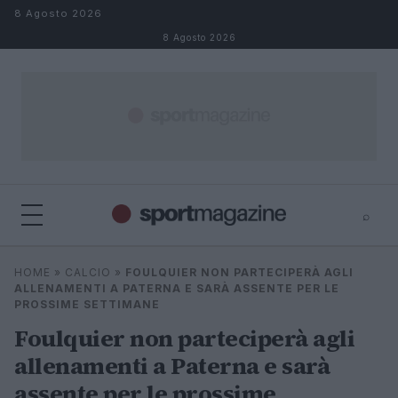
Salta al contenuto
8 Agosto 2026
8 Agosto 2026
⌕
⌕
×
HOME
»
CALCIO
»
FOULQUIER NON PARTECIPERÀ AGLI
Cerca
ALLENAMENTI A PATERNA E SARÀ ASSENTE PER LE
PROSSIME SETTIMANE
Foulquier non parteciperà agli
allenamenti a Paterna e sarà
assente per le prossime