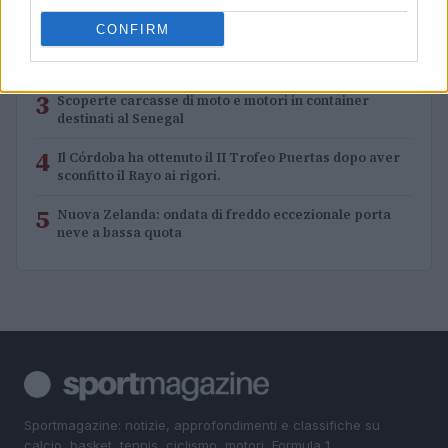
Elettrici e Musica in Sinfonia
CONFIRM
2
Rilancio degli impianti sciistici in Val Vigezzo, Val
Formazza e Valle Antrona
3
Scoperte carcasse di moto e motori in container
destinati al Senegal
4
Il Córdoba ha ottenuto il II Trofeo Puertas dopo aver
sconfitto il Rayo ai rigori.
5
Nuova Zelanda: ondata di freddo eccezionale porta
neve a bassa quota
Sportmagazine: notizie, approfondimenti e classifiche su
calcio, basket, tennis, ciclismo, motori, Formula 1,