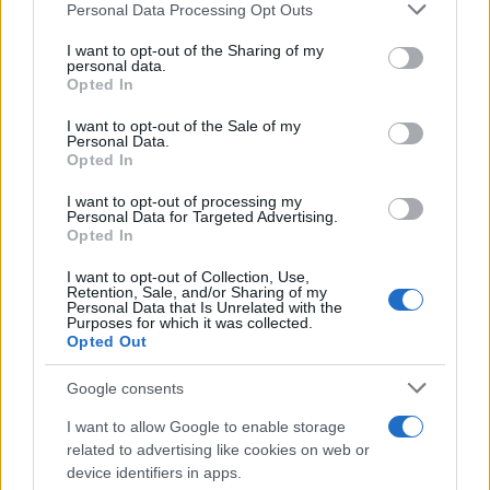
Please note that this website/app uses one or more Google
Personal Data Processing Opt Outs
Scoperte carcasse di moto e motori in container
services and may gather and store information including but
destinati al Senegal
not limited to your visit or usage behaviour. You may click to
I want to opt-out of the Sharing of my
personal data.
Ilaria Mauri · 4 Ago 2026
grant or deny consent to Google and its third-party tags to
Opted In
use your data for below specified purposes in below Google
consent section.
NOTIZIE
I want to opt-out of the Sale of my
Personal Data.
Opted In
I want to opt-out of processing my
Personal Data for Targeted Advertising.
Opted In
I want to opt-out of Collection, Use,
Retention, Sale, and/or Sharing of my
Personal Data that Is Unrelated with the
Purposes for which it was collected.
Opted Out
Google consents
Nuova Zelanda: ondata di freddo eccezionale porta
I want to allow Google to enable storage
neve a bassa quota
related to advertising like cookies on web or
Francesca Lombardi · 4 Ago 2026
device identifiers in apps.