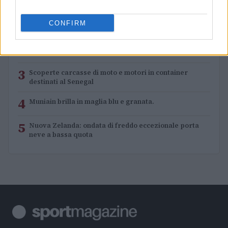
1
XPENG Partner del Teatro del Silenzio 2026: Veicoli
CONFIRM
Elettrici e Musica in Sinfonia
2
Rilancio degli impianti sciistici in Val Vigezzo, Val
Formazza e Valle Antrona
3
Scoperte carcasse di moto e motori in container
destinati al Senegal
4
Muniain brilla in maglia blu e granata.
5
Nuova Zelanda: ondata di freddo eccezionale porta
neve a bassa quota