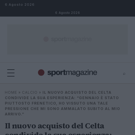
Salta al contenuto
6 Agosto 2026
6 Agosto 2026
⌕
⌕
×
HOME
»
CALCIO
»
IL NUOVO ACQUISTO DEL CELTA
Cerca
CONDIVIDE LA SUA ESPERIENZA: “GENNAIO È STATO
PIUTTOSTO FRENETICO, HO VISSUTO UNA TALE
PRESSIONE CHE MI SONO AMMALATO SUBITO AL MIO
ARRIVO.”
Il nuovo acquisto del Celta