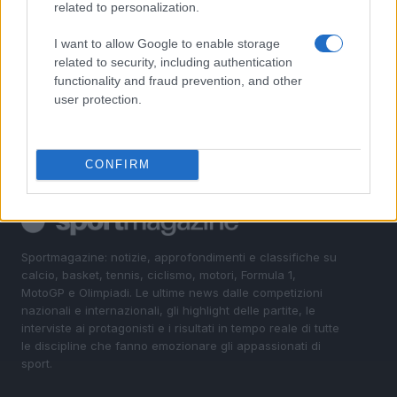
related to personalization.
4
Il Córdoba ha ottenuto il II Trofeo Puertas dopo aver
sconfitto il Rayo ai rigori.
I want to allow Google to enable storage
related to security, including authentication
5
Nuova Zelanda: ondata di freddo eccezionale porta
functionality and fraud prevention, and other
neve a bassa quota
user protection.
CONFIRM
Sportmagazine: notizie, approfondimenti e classifiche su
calcio, basket, tennis, ciclismo, motori, Formula 1,
MotoGP e Olimpiadi. Le ultime news dalle competizioni
nazionali e internazionali, gli highlight delle partite, le
interviste ai protagonisti e i risultati in tempo reale di tutte
le discipline che fanno emozionare gli appassionati di
sport.