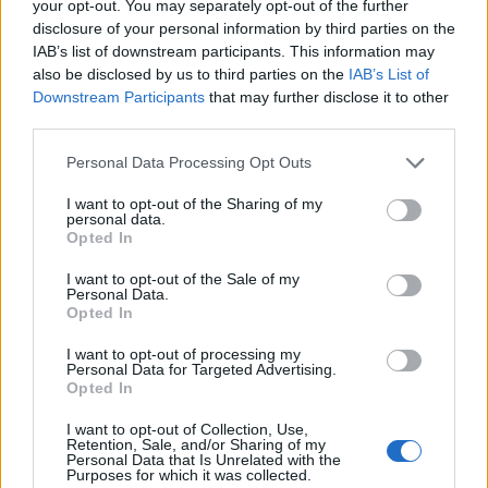
your opt-out. You may separately opt-out of the further
disclosure of your personal information by third parties on the
IAB’s list of downstream participants. This information may
also be disclosed by us to third parties on the
IAB’s List of
Downstream Participants
that may further disclose it to other
third parties.
Please note that this website/app uses one or more Google
Personal Data Processing Opt Outs
services and may gather and store information including but
not limited to your visit or usage behaviour. You may click to
I want to opt-out of the Sharing of my
personal data.
grant or deny consent to Google and its third-party tags to
Scoperte carcasse di moto e motori in container
Opted In
destinati al Senegal
use your data for below specified purposes in below Google
consent section.
Ilaria Mauri · 4 Ago 2026
I want to opt-out of the Sale of my
Personal Data.
Opted In
NOTIZIE
I want to opt-out of processing my
Personal Data for Targeted Advertising.
Opted In
I want to opt-out of Collection, Use,
Retention, Sale, and/or Sharing of my
Personal Data that Is Unrelated with the
Purposes for which it was collected.