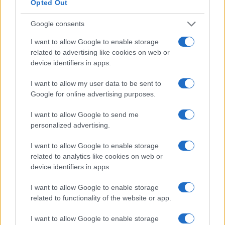
Opted Out
Google consents
I want to allow Google to enable storage
related to advertising like cookies on web or
device identifiers in apps.
Nuova Zelanda: ondata di freddo eccezionale porta
neve a bassa quota
I want to allow my user data to be sent to
Francesca Lombardi · 4 Ago 2026
Google for online advertising purposes.
I want to allow Google to send me
personalized advertising.
PIÙ LETTI
I want to allow Google to enable storage
1
XPENG Partner del Teatro del Silenzio 2026: Veicoli
related to analytics like cookies on web or
Elettrici e Musica in Sinfonia
device identifiers in apps.
2
Rilancio degli impianti sciistici in Val Vigezzo, Val
I want to allow Google to enable storage
Formazza e Valle Antrona
related to functionality of the website or app.
3
Scoperte carcasse di moto e motori in container
destinati al Senegal
I want to allow Google to enable storage