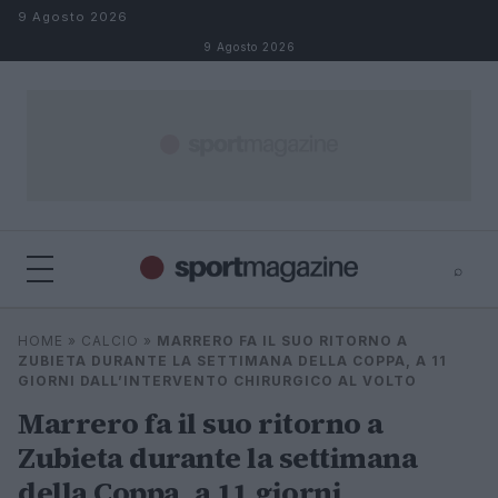
Salta al contenuto
9 Agosto 2026
9 Agosto 2026
⌕
⌕
×
HOME
»
CALCIO
»
MARRERO FA IL SUO RITORNO A
Cerca
ZUBIETA DURANTE LA SETTIMANA DELLA COPPA, A 11
GIORNI DALL’INTERVENTO CHIRURGICO AL VOLTO
Marrero fa il suo ritorno a
Zubieta durante la settimana
della Coppa, a 11 giorni