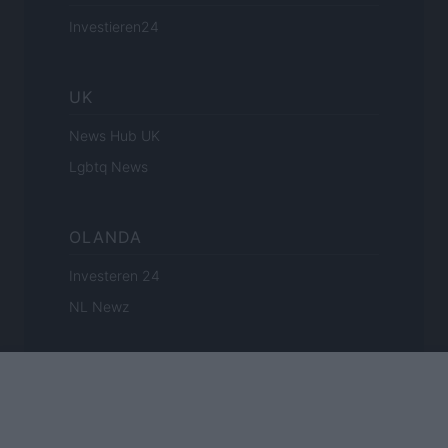
Investieren24
UK
News Hub UK
Lgbtq News
OLANDA
Investeren 24
NL Newz