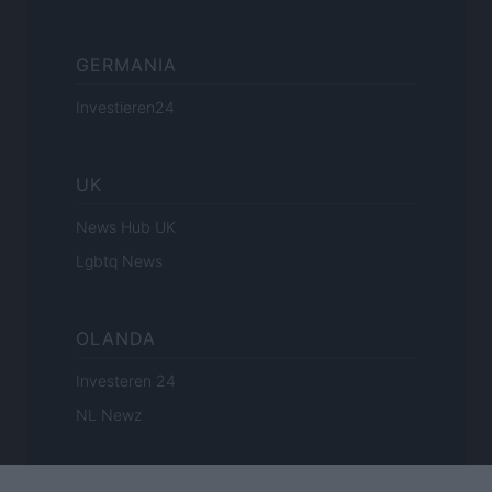
GERMANIA
Investieren24
UK
News Hub UK
Lgbtq News
OLANDA
Investeren 24
NL Newz