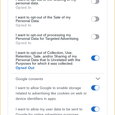
personal data.
grant or deny consent to Google and its third-party tags to
Opted In
use your data for below specified purposes in below Google
consent section.
I want to opt-out of the Sale of my
Personal Data.
Opted In
I want to opt-out of processing my
Personal Data for Targeted Advertising.
Opted In
I want to opt-out of Collection, Use,
Impostazioni telefono e avvisi: ecosistema per
Retention, Sale, and/or Sharing of my
attenzione sana
Personal Data that Is Unrelated with the
Purposes for which it was collected.
Francesca Lombardi · 1 Ago 2026
Opted Out
Google consents
PIÙ LETTI
I want to allow Google to enable storage
related to advertising like cookies on web or
1
XPENG Partner del Teatro del Silenzio 2026: Veicoli
device identifiers in apps.
Elettrici e Musica in Sinfonia
I want to allow my user data to be sent to
2
Rilancio degli impianti sciistici in Val Vigezzo, Val
Google for online advertising purposes.