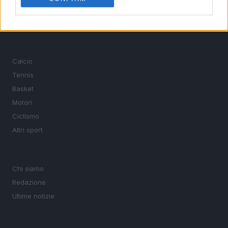
le discipline che fanno emozionare gli appassionati di
sport.
SEZIONI
Calcio
Tennis
Basket
Motori
Ciclismo
Altri sport
MAGAZINE
Chi siamo
Redazione
Ultime notizie
LEGALE