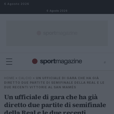
Salta al contenuto
6 Agosto 2026
6 Agosto 2026
⌕
⌕
×
HOME
»
CALCIO
»
UN UFFICIALE DI GARA CHE HA GIÀ
Cerca
DIRETTO DUE PARTITE DI SEMIFINALE DELLA REAL E LE
DUE RECENTI VITTORIE AL SAN MAMÉS
Un ufficiale di gara che ha già
diretto due partite di semifinale
della Real e le due recenti