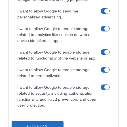
Formazza e Valle Antrona
I want to allow Google to send me
3
Scoperte carcasse di moto e motori in container
personalized advertising.
destinati al Senegal
4
I want to allow Google to enable storage
Muniain brilla in maglia blu e granata.
related to analytics like cookies on web or
device identifiers in apps.
5
Il Córdoba ha ottenuto il II Trofeo Puertas dopo aver
sconfitto il Rayo ai rigori.
I want to allow Google to enable storage
related to functionality of the website or app.
I want to allow Google to enable storage
related to personalization.
I want to allow Google to enable storage
related to security, including authentication
functionality and fraud prevention, and other
Sportmagazine: notizie, approfondimenti e classifiche su
user protection.
calcio, basket, tennis, ciclismo, motori, Formula 1,
MotoGP e Olimpiadi. Le ultime news dalle competizioni
nazionali e internazionali, gli highlight delle partite, le
interviste ai protagonisti e i risultati in tempo reale di tutte
CONFIRM