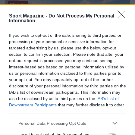
NOTIZIE
Sport Magazine -
Do Not Process My Personal
Information
If you wish to opt-out of the sale, sharing to third parties, or
processing of your personal or sensitive information for
targeted advertising by us, please use the below opt-out
section to confirm your selection. Please note that after your
opt-out request is processed you may continue seeing
interest-based ads based on personal information utilized by
us or personal information disclosed to third parties prior to
your opt-out. You may separately opt-out of the further
disclosure of your personal information by third parties on the
Nuova Zelanda: ondata di freddo eccezionale porta
IAB’s list of downstream participants. This information may
neve a bassa quota
also be disclosed by us to third parties on the
IAB’s List of
Francesca Lombardi · 4 Ago 2026
Downstream Participants
that may further disclose it to other
third parties.
NOTIZIE
Please note that this website/app uses one or more Google
Personal Data Processing Opt Outs
services and may gather and store information including but
not limited to your visit or usage behaviour. You may click to
I want to opt-out of the Sharing of my